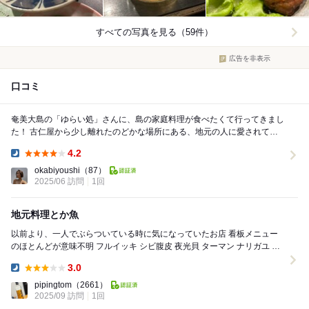
すべての写真を見る（59件）
広告を非表示
口コミ
奄美大島の「ゆらい処」さんに、島の家庭料理が食べたくて行ってきまし
た！ 古仁屋から少し離れたのどかな場所にある、地元の人に愛されてい
る小さなお店。店内は素朴で温かみがあり、奄美ら...
4.2
Dinner:
okabiyoushi
（87）
2025/06 訪問
1回
地元料理とか魚
以前より、一人でぶらついている時に気になっていたお店 看板メニュー
のほとんどが意味不明 フルイッキ シビ腹皮 夜光貝 ターマン ナリガユ マ
ダ汁 油ソーメン...
3.0
Dinner:
pipingtom
（2661）
2025/09 訪問
1回