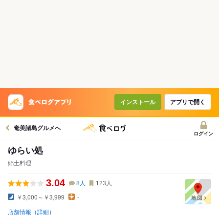
インストール
アプリで開く
奄美諸島グルメへ
ログイン
ゆらい処
郷土料理
3.04
8
人
123
人
￥3,000～￥3,999
-
店舗情報（詳細）