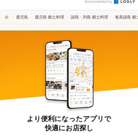
Recommended by
鹿児島
鹿児島 郷土料理
諸島・列島 郷土料理
奄美諸島 郷
より便利になったアプリで
快適にお店探し