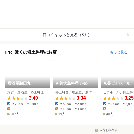
口コミをもっと見る（8人）
[PR] 近くの郷土料理のお店
もっと見る
居酒屋脇田丸
奄美大島料理 かめ
奄美ビアホール
海鮮、居酒屋、郷土料理
郷土料理、居酒屋、創作料理
3.40
3.34
3.25
￥2,000～￥2,999
￥3,000～￥3,999
￥2,000～￥2,999
Dinner:
Dinner:
Dinner:
-
￥1,000～￥1,999
-
Lunch:
Lunch:
Lunch:
207人
79人
40人
広告を非表示