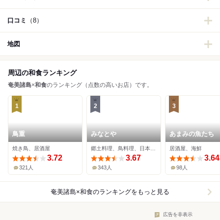
口コミ
（8）
地図
周辺の和食ランキング
奄美諸島
×
和食
のランキング（点数の高いお店）です。
1
2
3
鳥重
みなとや
あまみの魚たち
焼き鳥、居酒屋
郷土料理、鳥料理、日本料理
居酒屋、海鮮
3.72
3.67
3.64
321人
343人
98人
奄美諸島×和食
のランキングをもっと見る
広告を非表示