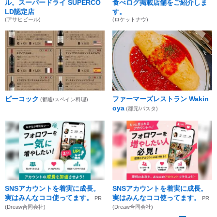
ル。スーパードライ SUPERCO
食べログ掲載店舗をご紹介しま
LD認定店
す。
(アサヒビール)
(ロケットナウ)
ピーコック
ファーマーズレストラン Wakin
(都通/スペイン料理)
oya
(郡元/パスタ)
SNSアカウントを着実に成長。
SNSアカウントを着実に成長。
実はみんなココ使ってます。
実はみんなココ使ってます。
PR
PR
(Dreaw合同会社)
(Dreaw合同会社)