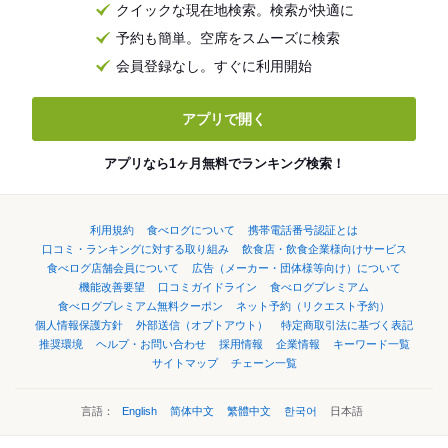
クイックな現在地検索。検索が快適に
予約も簡単。空席をスムーズに検索
会員登録なし。すぐに利用開始
アプリで開く
アプリなら1ヶ月無料でランキング検索！
利用規約
食べログについて
携帯電話番号認証とは
口コミ・ランキングに対する取り組み
飲食店・飲食企業様向けサービス
食べログ店舗会員について
広告（メーカー・団体様等向け）について
機能改善要望
口コミガイドライン
食べログプレミアム
食べログプレミアム無料クーポン
ネット予約（リクエスト予約）
個人情報保護方針
外部送信（オプトアウト）
特定商取引法に基づく表記
推奨環境
ヘルプ・お問い合わせ
採用情報
企業情報
キーワード一覧
サイトマップ
チェーン一覧
言語：
English
简体中文
繁體中文
한국어
日本語