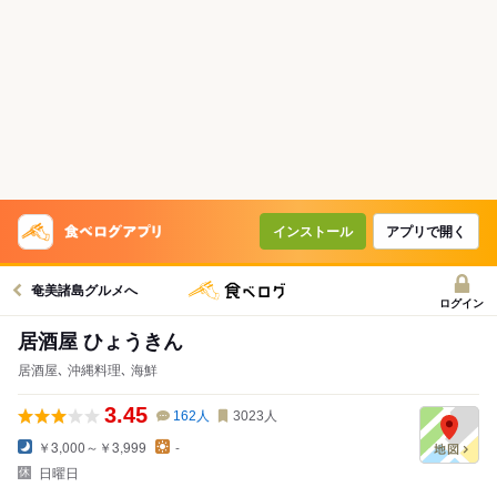
インストール
アプリで開く
奄美諸島グルメへ
ログイン
居酒屋 ひょうきん
居酒屋､ 沖縄料理､ 海鮮
3.45
162
人
3023
人
￥3,000～￥3,999
-
日曜日