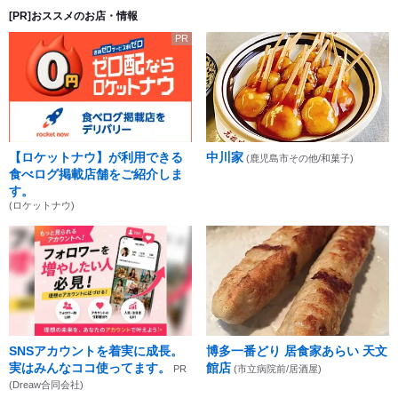
[PR]おススメのお店・情報
PR
【ロケットナウ】が利用できる
中川家
(鹿児島市その他/和菓子)
食べログ掲載店舗をご紹介しま
す。
(ロケットナウ)
SNSアカウントを着実に成長。
博多一番どり 居食家あらい 天文
実はみんなココ使ってます。
館店
PR
(市立病院前/居酒屋)
(Dreaw合同会社)