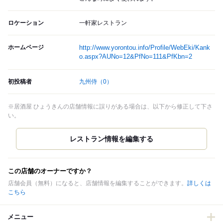
ロケーション
一軒家レストラン
ホームページ
http://www.yorontou.info/Profile/WebEki/Kank
o.aspx?AUNo=12&PfNo=111&PfKbn=2
初投稿者
九州侍
（0）
※居酒屋 ひょうきんの店舗情報に誤りがある場合は、以下から修正して下さ
い。
この店舗のオーナーですか？
店舗会員（無料）になると、店舗情報を編集することができます。
詳しくは
こちら
メニュー