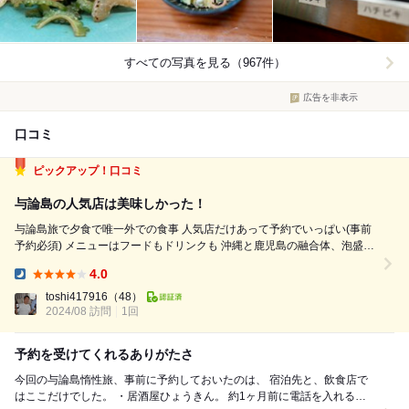
すべての写真を見る（967件）
広告を非表示
口コミ
ピックアップ！口コミ
与論島の人気店は美味しかった！
与論島旅で夕食で唯一外での食事 人気店だけあって予約でいっぱい(事前
予約必須) メニューはフードもドリンクも 沖縄と鹿児島の融合体、泡盛も
焼酎もある ■島らっきょうの醤油漬け 個人的には好みではなかった 妻は
4.0
美味しいと言ってた ■もずくソーメン 島の名物、もずくをソーメン...
Dinner:
toshi417916
（48）
2024/08 訪問
1回
予約を受けてくれるありがたさ
今回の与論島惰性旅、事前に予約しておいたのは、 宿泊先と、飲食店で
はここだけでした。 ・居酒屋ひょうきん。 約1ヶ月前に電話を入れる