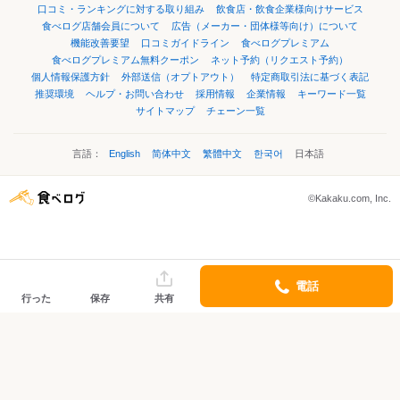
口コミ・ランキングに対する取り組み
飲食店・飲食企業様向けサービス
食べログ店舗会員について
広告（メーカー・団体様等向け）について
機能改善要望
口コミガイドライン
食べログプレミアム
食べログプレミアム無料クーポン
ネット予約（リクエスト予約）
個人情報保護方針
外部送信（オプトアウト）
特定商取引法に基づく表記
推奨環境
ヘルプ・お問い合わせ
採用情報
企業情報
キーワード一覧
サイトマップ
チェーン一覧
言語：
English
简体中文
繁體中文
한국어
日本語
©Kakaku.com, Inc.
電話
行った
保存
共有