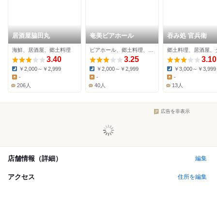
居酒屋脇田丸
奄美ビアホール
吞み処 官兵衛
海鮮、居酒屋、郷土料理
ビアホール、郷土料理、居酒屋
3.40
3.25
3.10
￥2,000～￥2,999
￥2,000～￥2,999
￥3,000～￥3,999
Dinner:
Dinner:
Dinner:
-
-
-
Lunch:
Lunch:
Lunch:
206人
40人
13人
広告を非表示
店舗情報（詳細）
編集
アクセス
住所を編集