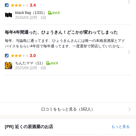
と、まだまだ席に余裕があり、簡単に...
3.4
Dinner:
black flag
（1331）
2026/05 訪問
1回
毎年4年間通った、ひょうきん！どこかが変わってしまった
毎年、与論島に通ってます、ひょうきんさんには唯一の本格居酒屋とアド
バイスをもらい4年目で毎年通ってます、一度選挙で閉店していたかな？
とにかく、初めての時は店の迎えてくれる雰囲気...
3.0
Dinner:
ちんたママ
（11）
2025/06 訪問
2回
口コミをもっと見る（162人）
[PR] 近くの居酒屋のお店
もっと見る