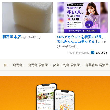
明石屋 本店
SNSアカウントを着実に成長。
(朝日通/和菓子)
実はみんなココ使ってます。
PR
(Dreaw合同会社)
Recommended by
鹿児島
鹿児島 居酒屋
諸島・列島 居酒屋
奄美諸島 居酒屋