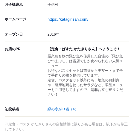
お子様連れ
子供可
ホームページ
https://katagirisan.com/
オープン日
2016年
お店のPR
【定食・ぱすた かたぎりさん】へようこそ！
屋久島名物の飛び魚を使用した自慢の「飛び魚
ひつまぶし」は当店でしか食べられない人気メ
ニュー。
お得なパスタセットは前菜からデザートまで全
て手作りの物を提供しています。
定食、パスタセット以外にも、地魚のお刺身
や、薩摩地鶏を使ったサラダなど、単品メニュ
ーもご用意してますので、是非お立ち寄りくだ
さい！
初投稿者
緑の寒がり猫
（4）
※定食・パスタ かたぎりさんの店舗情報に誤りがある場合は、以下から修正
して下さい。