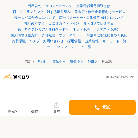
利用規約
食べログについて
携帯電話番号認証とは
口コミ・ランキングに対する取り組み
飲食店・飲食企業様向けサービス
食べログ店舗会員について
広告（メーカー・団体様等向け）について
機能改善要望
口コミガイドライン
食べログプレミアム
食べログプレミアム無料クーポン
ネット予約（リクエスト予約）
個人情報保護方針
外部送信（オプトアウト）
特定商取引法に基づく表記
推奨環境
ヘルプ・お問い合わせ
採用情報
企業情報
キーワード一覧
サイトマップ
チェーン一覧
言語：
English
简体中文
繁體中文
한국어
日本語
©Kakaku.com, Inc.
電話
行った
保存
共有