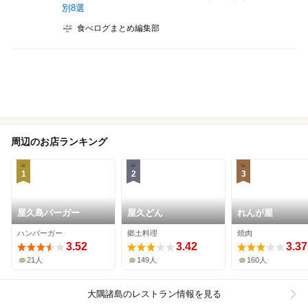
別8選
食べログまとめ編集部
周辺のお店ランキング
1
2
3
屋久島バーガー
屋久どん
れんが屋
ハンバーガー
郷土料理
焼肉
3.52
3.42
3.37
21人
149人
160人
大隅諸島
のレストラン情報を見る