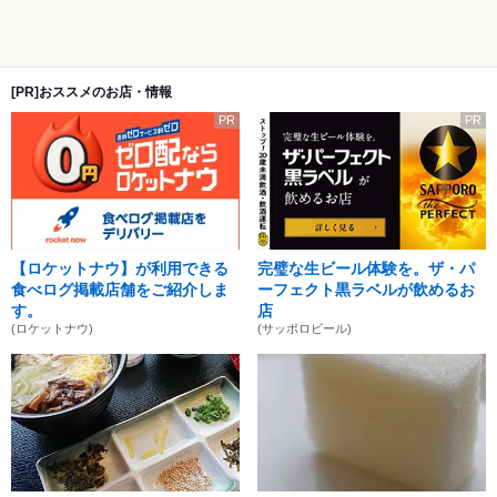
[PR]おススメのお店・情報
PR
PR
【ロケットナウ】が利用できる
完璧な生ビール体験を。ザ・パ
食べログ掲載店舗をご紹介しま
ーフェクト黒ラベルが飲めるお
す。
店
(ロケットナウ)
(サッポロビール)