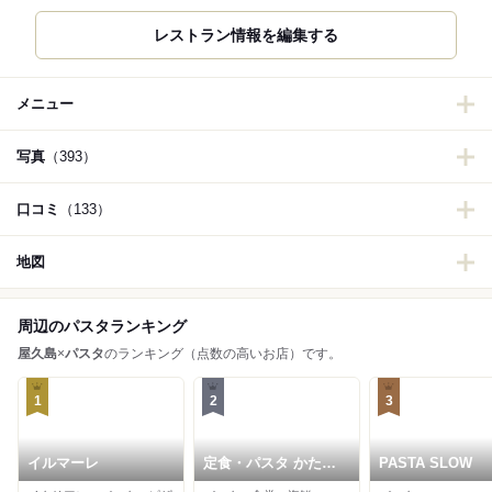
レストラン情報を編集する
メニュー
写真
（393）
口コミ
（133）
地図
周辺のパスタランキング
屋久島
×
パスタ
のランキング（点数の高いお店）です。
1
2
3
イルマーレ
定食・パスタ かたぎ
PASTA SLOW
りさん