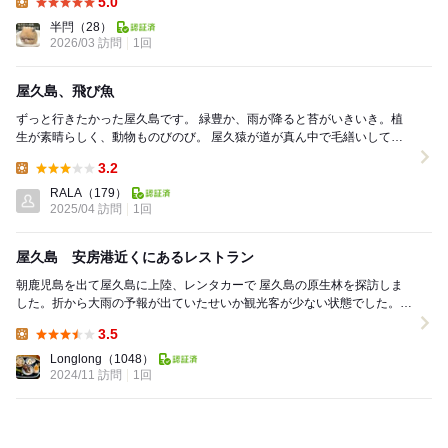
5.0
Lunch:
半閂
（28）
2026/03 訪問
1回
屋久島、飛び魚
ずっと行きたかった屋久島です。 緑豊か、雨が降ると苔がいきいき。植
生が素晴らしく、動物ものびのび。 屋久猿が道が真ん中で毛繕いしてい
るのには笑った。 屋久島では飛び魚がよ...
3.2
Lunch:
RALA
（179）
2025/04 訪問
1回
屋久島 安房港近くにあるレストラン
朝鹿児島を出て屋久島に上陸、レンタカーで 屋久島の原生林を探訪しま
した。折から大雨の予報が出ていたせいか観光客が少ない状態でした。
ヤクスギランドを合羽を着ての散策でした。...
3.5
Lunch:
Longlong
（1048）
2024/11 訪問
1回