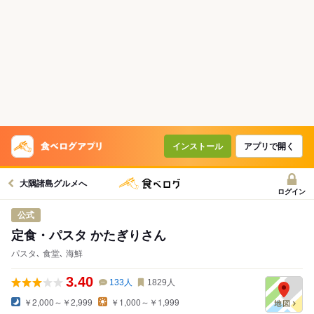
インストール
アプリで開く
大隅諸島グルメへ
ログイン
公式
定食・パスタ かたぎりさん
パスタ､ 食堂､ 海鮮
3.40
133
人
1829
人
￥2,000～￥2,999
￥1,000～￥1,999