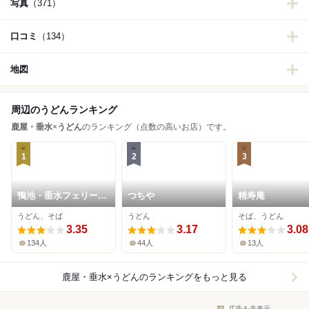
写真
（371）
口コミ
（134）
地図
周辺のうどんランキング
鹿屋・垂水
×
うどん
のランキング（点数の高いお店）です。
1
2
3
鴨池・垂水フェリー
つちや
精寿庵
南海うどん
うどん、そば
うどん
そば、うどん
3.35
3.17
3.08
134人
44人
13人
鹿屋・垂水×うどん
のランキングをもっと見る