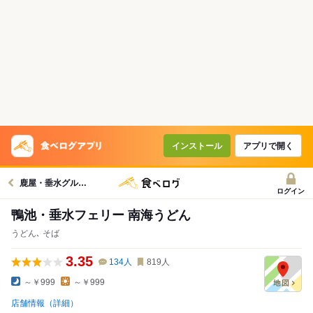
インストール
アプリで開く
鹿屋・垂水グルメへ
ログイン
鴨池・垂水フェリー 南海うどん
うどん､ そば
3.35
134
人
819
人
～￥999
～￥999
店舗情報（詳細）