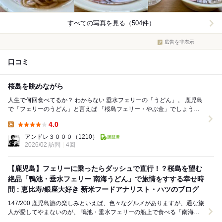
すべての写真を見る（504件）
広告を非表示
口コミ
桜島を眺めながら
人生で何回食べてるか？ わからない 垂水フェリーの「うどん」。 鹿児島
で「フェリーのうどん」と言えば 「桜島フェリー・やぶ金」でしょうが
この「垂水フェリー」のう...
4.0
Lunch:
アンドレ３０００
（1210）
2026/02 訪問
4回
【鹿児島】フェリーに乗ったらダッシュで直行！？桜島を望む
絶品「鴨池・垂水フェリー 南海うどん」で旅情をすする幸せ時
間 : 恵比寿/銀座大好き 新米フードアナリスト・ハツのブログ
147/200 鹿児島旅の楽しみといえば、色々なグルメがありますが、通な旅
人が愛してやまないのが、 鴨池・垂水フェリーの船上で食べる「南海う
どん」です。 フェリーの乗船時...