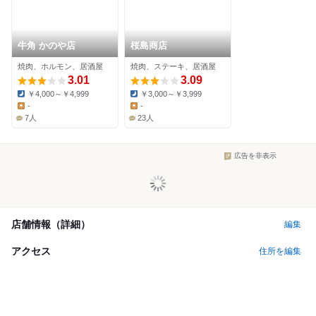
牛角 かのや店
桜島商店
焼肉、ホルモン、居酒屋
焼肉、ステーキ、居酒屋
3.01
3.09
￥4,000～￥4,999
￥3,000～￥3,999
Dinner:
Dinner:
-
-
Lunch:
Lunch:
7人
23人
広告を非表示
店舗情報（詳細）
編集
アクセス
住所を編集