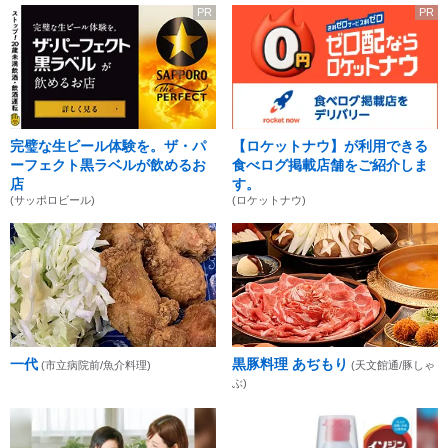
PR
PR
完璧な生ビール体験を。ザ・パ
【ロケットナウ】が利用できる
ーフェクト黒ラベルが飲めるお
食べログ掲載店舗をご紹介しま
店
す。
(サッポロビール)
(ロケットナウ)
一代
黒豚料理 あぢもり
(市立病院前/魚介料理)
(天文館通/豚しゃ
ぶ)