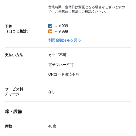
営業時間・定休日は変更となる場合がございますの
で、ご来店前に店舗にご確認ください。
～￥999
予算
（口コミ集計）
～￥999
利用金額分布を見る
支払い方法
カード不可
電子マネー不可
QRコード決済不可
サービス料・
なし
チャージ
席・設備
席数
40席