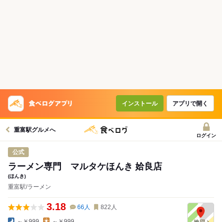
インストール
アプリで開く
重富駅グルメへ
ログイン
公式
ラーメン専門 マルタケほんき 姶良店
(ほんき)
重富駅/ラーメン
3.18
66
人
822
人
～￥999
～￥999