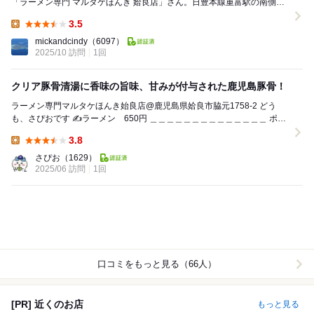
「ラーメン専門 マルタケほんき 姶良店」さん。日豊本線重富駅の南側、
国道10号線と鉄橋が交差する少し手前にお...
3.5
Lunch:
mickandcindy
（6097）
2025/10 訪問
1回
クリア豚骨清湯に香味の旨味、甘みが付与された鹿児島豚骨！
ラーメン専門マルタケほんき始良店@鹿児島県姶良市脇元1758-2 どう
も、さぴおです ✍️ラーメン 650円 ＿＿＿＿＿＿＿＿＿＿＿＿＿＿ ポイ
ント ✅クリア豚骨清湯に香...
3.8
Lunch:
さぴお
（1629）
2025/06 訪問
1回
口コミをもっと見る（66人）
[PR] 近くのお店
もっと見る