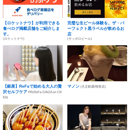
【ロケットナウ】が利用できる
完璧な生ビール体験を。ザ・パ
食べログ掲載店舗をご紹介しま
ーフェクト黒ラベルが飲めるお
す。
店
(ロケットナウ)
(サッポロビール)
【銀座】ReFaで始める大人の贅
マノン
(天文館通/喫茶店)
沢セルフケア
PR(ReFa GINZA on CR
EA)