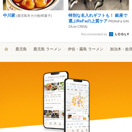
中川家
特別な名入れギフトも！ 銀座で
(鹿児島市その他/和菓子)
選ぶReFaの上質ケア
PR(ReFa GIN
ZA on CREA)
Recommended by
鹿児島
鹿児島 ラーメン
伊佐・霧島 ラーメン
加治木・姶良