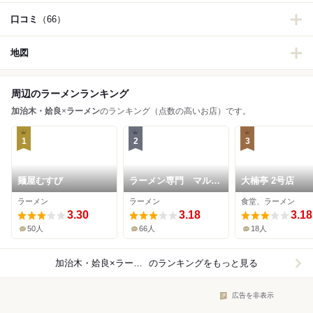
口コミ
（66）
地図
周辺のラーメンランキング
加治木・姶良
×
ラーメン
のランキング（点数の高いお店）です。
1
2
3
麺屋むすび
ラーメン専門 マルタ
大楠亭 2号店
ケほんき 姶良店
ラーメン
ラーメン
食堂、ラーメン
3.30
3.18
3.18
50人
66人
18人
加治木・姶良×ラーメン
のランキングをもっと見る
広告を非表示