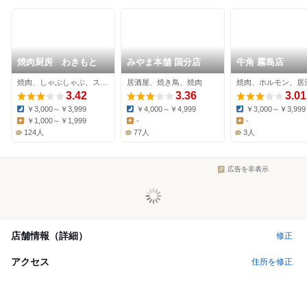
焼肉厨房 わきもと
みやま本舗 国分店
牛角 霧島店
焼肉、しゃぶしゃぶ、ステーキ
居酒屋、焼き鳥、焼肉
焼肉、ホルモン、居
3.42
3.36
3.01
￥3,000～￥3,999
￥4,000～￥4,999
￥3,000～￥3,999
Dinner:
Dinner:
Dinner:
￥1,000～￥1,999
-
-
Lunch:
Lunch:
Lunch:
124人
77人
3人
広告を非表示
店舗情報（詳細）
修正
アクセス
住所を修正