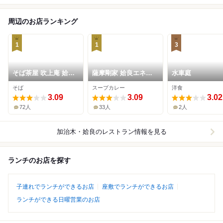
周辺のお店ランキング
1
1
3
そば茶屋 吹上庵 姶良
薩摩剛家 姶良エネル
水車庭
店
ギー店
そば
スープカレー
洋食
3.09
3.09
3.02
72人
33人
2人
加治木・姶良
のレストラン情報を見る
ランチのお店を探す
子連れでランチができるお店
座敷でランチができるお店
ランチができる日曜営業のお店