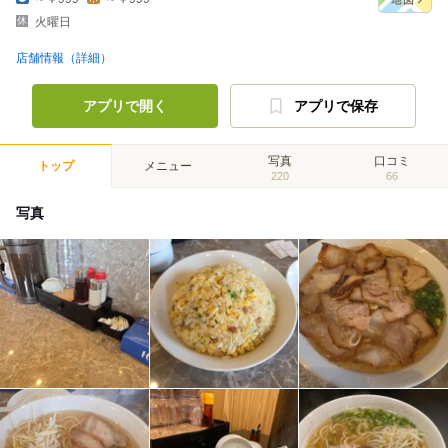
火曜日
店舗情報（詳細）
アプリで開く
アプリで保存
写真
口コミ
トップ
メニュー
220
66
写真