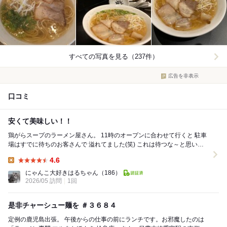
すべての写真を見る（237件）
広告を非表示
口コミ
安くて美味しい！！
鶏がらスープのラーメン屋さん。 11時のオープンに合わせて行くと 駐車
場はすでに待ちのお客さんで 溢れてました(笑) これは待つな～と思いつ
つも どうしても食べたかっ...
4.6
Lunch:
にゃんこ大好きはるちゃん
（186）
2026/05 訪問
1回
是非チャーシュー麺を ＃３６８４
定例の鹿児島出張。 午後からの仕事の前にランチです。お邪魔したのは