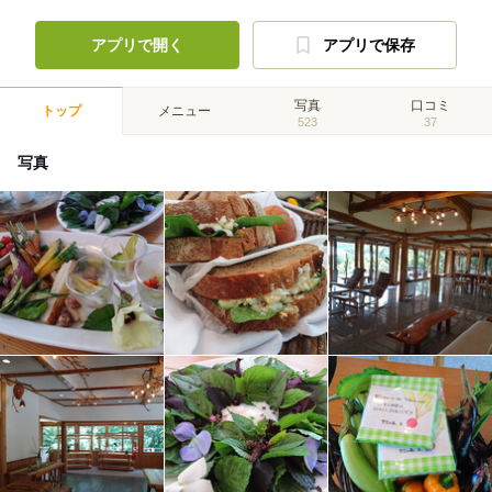
アプリで開く
アプリで保存
写真
口コミ
トップ
メニュー
523
37
写真