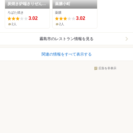
炭焼き炉端きりぜん &
薬膳小町
cafe the terrace
ろばた焼き
薬膳
kirishima
3.02
3.02
2人
2人
霧島市
のレストラン情報を見る
関連の情報をすべて表示する
広告を非表示