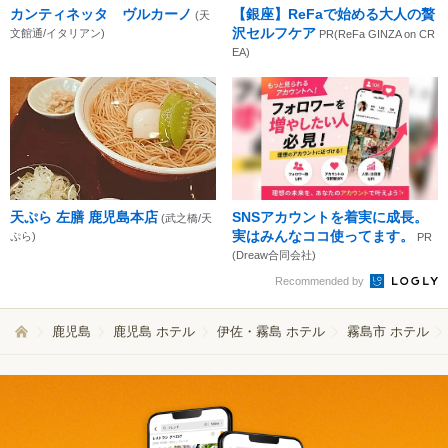
カンティネッタ ヴルカーノ
【銀座】ReFaで始める大人の贅
(天
沢セルフケア
文館通/イタリアン)
PR(ReFa GINZA on CR
EA)
天ぷら 左膳 鹿児島本店
SNSアカウントを着実に成長。
(武之橋/天
実はみんなココ使ってます。
ぷら)
PR
(Dreaw合同会社)
Recommended by
鹿児島
鹿児島 ホテル
伊佐・霧島 ホテル
霧島市 ホテル