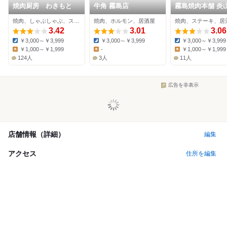
焼肉厨房 わきもと
牛角 霧島店
霧島焼肉本舗 炎
焼肉、しゃぶしゃぶ、ステーキ
焼肉、ホルモン、居酒屋
焼肉、ステーキ、居
3.42
3.01
3.06
￥3,000～￥3,999
￥3,000～￥3,999
￥3,000～￥3,999
Dinner:
Dinner:
Dinner:
￥1,000～￥1,999
-
￥1,000～￥1,999
Lunch:
Lunch:
Lunch:
124人
3人
11人
広告を非表示
店舗情報（詳細）
編集
アクセス
住所を編集