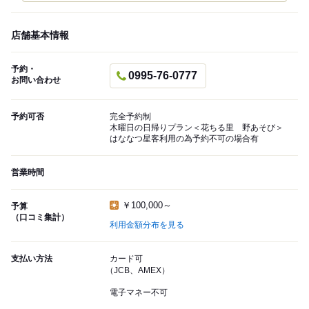
店舗基本情報
予約・
0995-76-0777
お問い合わせ
予約可否
完全予約制
木曜日の日帰りプラン＜花ちる里 野あそび＞
はななつ星客利用の為予約不可の場合有
営業時間
￥100,000～
予算
（口コミ集計）
利用金額分布を見る
支払い方法
カード可
（JCB、AMEX）
電子マネー不可