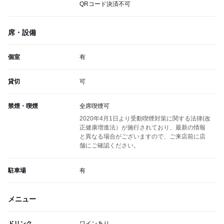
QRコード決済不可
席・設備
個室
有
貸切
可
禁煙・喫煙
全席喫煙可
2020年4月1日より受動喫煙対策に関する法律(改
正健康増進法）が施行されており、最新の情報
と異なる場合がございますので、ご来店前に店
舗にご確認ください。
駐車場
有
メニュー
ドリンク
ワインあり