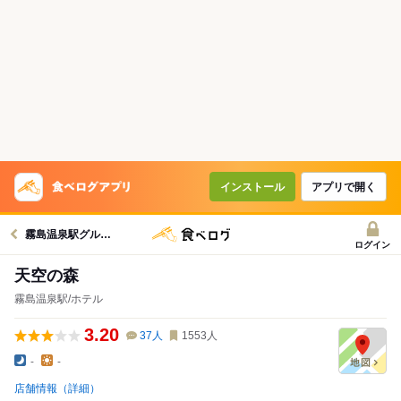
インストール
アプリで開く
霧島温泉駅グルメへ
ログイン
天空の森
霧島温泉駅/ホテル
3.20
37
人
1553
人
-
-
店舗情報（詳細）