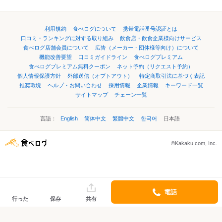
利用規約
食べログについて
携帯電話番号認証とは
口コミ・ランキングに対する取り組み
飲食店・飲食企業様向けサービス
食べログ店舗会員について
広告（メーカー・団体様等向け）について
機能改善要望
口コミガイドライン
食べログプレミアム
食べログプレミアム無料クーポン
ネット予約（リクエスト予約）
個人情報保護方針
外部送信（オプトアウト）
特定商取引法に基づく表記
推奨環境
ヘルプ・お問い合わせ
採用情報
企業情報
キーワード一覧
サイトマップ
チェーン一覧
言語：
English
简体中文
繁體中文
한국어
日本語
©Kakaku.com, Inc.
電話
行った
保存
共有