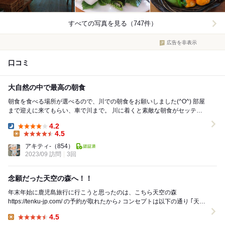
すべての写真を見る（747件）
広告を非表示
口コミ
大自然の中で最高の朝食
朝食を食べる場所が選べるので、川での朝食をお願いしました(^O^) 部屋
まで迎えに来てもらい、車で川まで。 川に着くと素敵な朝食がセッティ
ング 川の水は少し冷たいですがすぐに...
4.2
Dinner:
4.5
Lunch:
アキティ-
（854）
2023/09 訪問
3回
念願だった天空の森へ！！
年末年始に鹿児島旅行に行こうと思ったのは、こちら天空の森
https://tenku-jp.com/ の予約が取れたから♪ コンセプトは以下の通り ｢天空
の森｣の主であ...
4.5
Lunch: