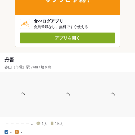
食べログアプリ
会員登録なし。無料ですぐ使える
アプリを開く
丹吾
谷山（市電）駅 74m / 焼き鳥
-
1
15
人
人
-
-