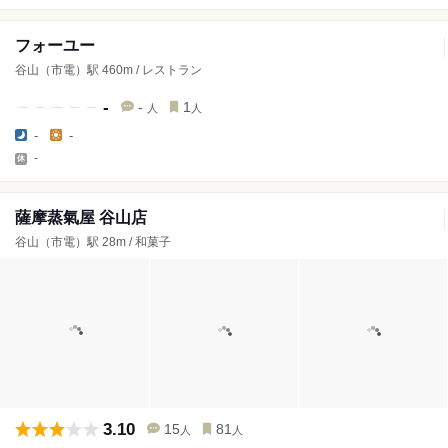
フォーユー
谷山（市電）駅 460m / レストラン
-
-
1
人
人
-
-
-
薩摩蒸氣屋 谷山店
谷山（市電）駅 28m / 和菓子
3.10
15
81
人
人