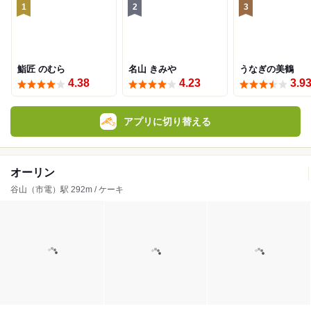
1
2
3
鮨匠 のむら
名山 きみや
うなぎの美鶴
4.38
4.23
3.9
アプリに切り替える
オーリン
谷山（市電）駅 292m / ケーキ