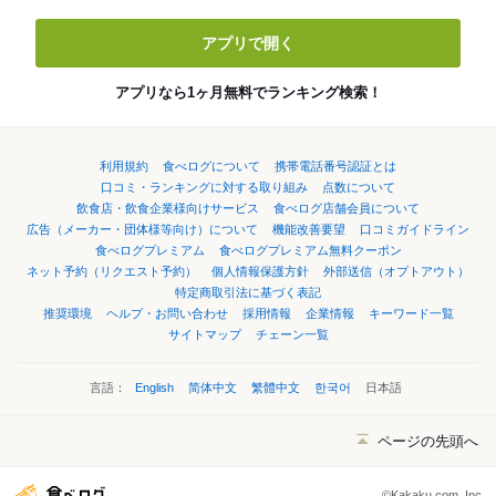
アプリで開く
アプリなら1ヶ月無料でランキング検索！
利用規約
食べログについて
携帯電話番号認証とは
口コミ・ランキングに対する取り組み
点数について
飲食店・飲食企業様向けサービス
食べログ店舗会員について
広告（メーカー・団体様等向け）について
機能改善要望
口コミガイドライン
食べログプレミアム
食べログプレミアム無料クーポン
ネット予約（リクエスト予約）
個人情報保護方針
外部送信（オプトアウト）
特定商取引法に基づく表記
推奨環境
ヘルプ・お問い合わせ
採用情報
企業情報
キーワード一覧
サイトマップ
チェーン一覧
言語：
English
简体中文
繁體中文
한국어
日本語
ページの先頭へ
©Kakaku.com, Inc.