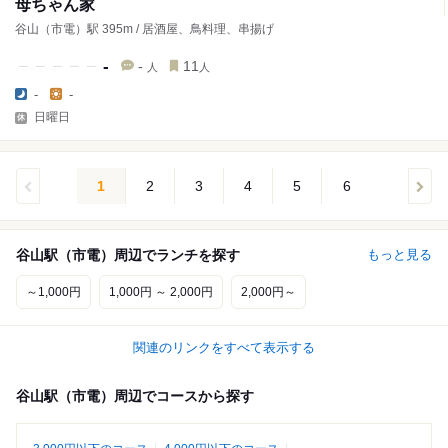
母ちゃん家
谷山（市電）駅 395m / 居酒屋、鳥料理、串揚げ
-
-
11
人
人
-
-
日曜日
1
2
3
4
5
6
谷山駅（市電）周辺でランチを探す
もっと見る
～1,000円
1,000円 ～ 2,000円
2,000円～
関連のリンクをすべて表示する
谷山駅（市電）周辺でコースから探す