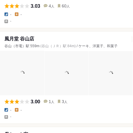
3.03
4
60
人
人
-
-
-
風月堂 谷山店
谷山（市電）駅 559m
(谷山（ＪＲ）駅 84m)
/ ケーキ、洋菓子、和菓子
3.00
1
3
人
人
-
-
-