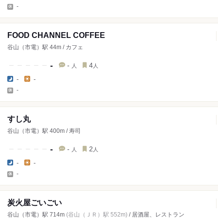
-
FOOD CHANNEL COFFEE
谷山（市電）駅 44m / カフェ
-
-
4
人
人
-
-
-
すし丸
谷山（市電）駅 400m / 寿司
-
-
2
人
人
-
-
-
炭火屋ごいごい
谷山（市電）駅 714m
(谷山（ＪＲ）駅 552m)
/ 居酒屋、レストラン