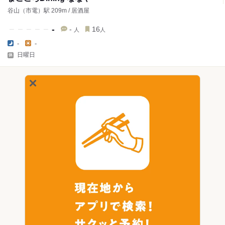
谷山（市電）駅 209m / 居酒屋
-
-
16
人
人
-
-
日曜日