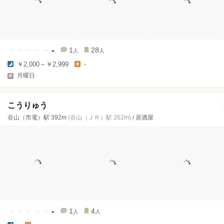
-
1
28
人
人
￥2,000～￥2,999
-
月曜日
こうりゅう
谷山（市電）駅 392m
(谷山（ＪＲ）駅 262m)
/ 居酒屋
-
1
4
人
人