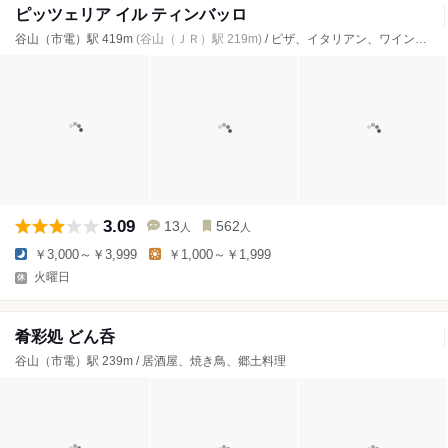
ピッツェリア イル ティンバッロ
谷山（市電）駅 419m
(谷山（ＪＲ）駅 219m)
/ ピザ、イタリアン、ワインバー
3.09
13
562
人
人
￥3,000～￥3,999
￥1,000～￥1,999
火曜日
肴彩処 どん呑
谷山（市電）駅 239m / 居酒屋、焼き鳥、郷土料理