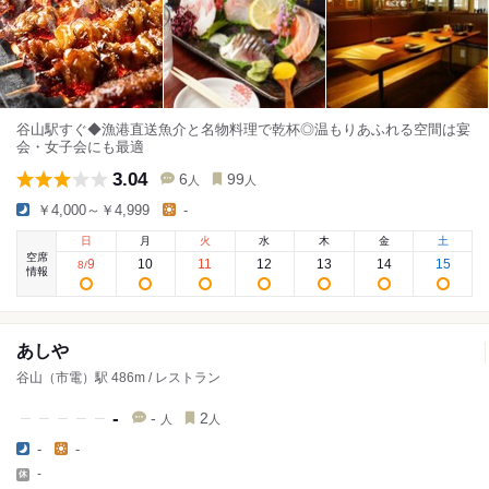
谷山駅すぐ◆漁港直送魚介と名物料理で乾杯◎温もりあふれる空間は宴
会・女子会にも最適
3.04
6
99
人
人
￥4,000～￥4,999
-
日
月
火
水
木
金
土
空席
9
10
11
12
13
14
15
8
/
情報
あしや
谷山（市電）駅 486m / レストラン
-
-
2
人
人
-
-
-