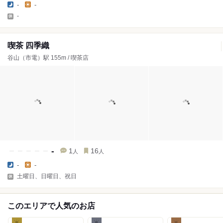
-
-
-
喫茶 四季織
谷山（市電）駅 155m / 喫茶店
-
1
16
人
人
-
-
土曜日、日曜日、祝日
このエリアで人気のお店