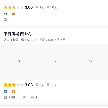
3.00
1
16
人
人
-
-
-
平日酒場 西やん
谷山（市電）駅 732m
(上塩屋駅 112m)
/ 居酒屋
3.03
3
11
人
人
-
-
土曜日、日曜日、祝日