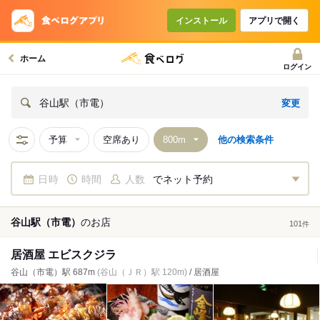
インストール
アプリで開く
ホーム
ログイン
変更
谷山駅（市電）
予算
空席あり
他の検索条件
日時
時間
人数
でネット予約
谷山駅（市電）
の
お店
101
件
居酒屋 エビスクジラ
谷山（市電）駅 687m
(谷山（ＪＲ）駅 120m)
/ 居酒屋