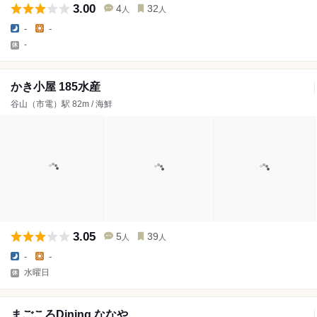
3.00
4
32
人
人
-
-
-
かき小屋 185水産
谷山（市電）駅 82m / 海鮮
3.05
5
39
人
人
-
-
水曜日
まごころDining ななや