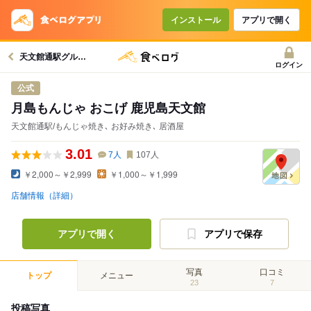
インストール
アプリで開く
天文館通駅グルメへ
ログイン
公式
月島もんじゃ おこげ 鹿児島天文館
天文館通駅/もんじゃ焼き､ お好み焼き､ 居酒屋
3.01
7
人
107
人
￥2,000～￥2,999
￥1,000～￥1,999
店舗情報（詳細）
アプリで開く
アプリで保存
写真
口コミ
トップ
メニュー
23
7
投稿写真