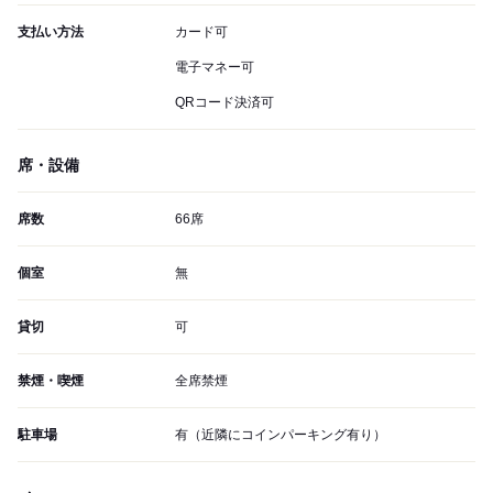
支払い方法
カード可
電子マネー可
QRコード決済可
席・設備
席数
66席
個室
無
貸切
可
禁煙・喫煙
全席禁煙
駐車場
有（近隣にコインパーキング有り）