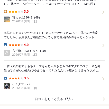
た。 豚バラ・ベビースター・チーズにてオーダーしました。1380円くら
いだったかと。 ハイボールと一緒に...
3.0
Lunch:
羽ちゃん19649
（49）
2026/08 訪問
1回
海鮮もんじゃをいただきました メニューがたくさんあって選ぶのが大変
でしたが、店員さんが相談にのってくれて自分好みのもんじゃゲット！
とにかく焼いてくれて、もんじゃの説明してくれ...
4.0
Dinner:
呑兵衛、あきちゃん
（10）
2026/07 訪問
1回
一番人気の明太子もちチーズもんじゃ焼きとカジキマグロのステーキを発
注 ダシが効いた生地で今まで食べてきたもんじゃ焼きとは違った スタッ
フがもんじゃ焼きの説明をしながら手...
3.5
Dinner:
ケミタフ
（2）
2026/03 訪問
1回
口コミをもっと見る（7人）