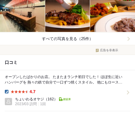
すべての写真を見る（25件）
広告を非表示
口コミ
オープンしたばかりのお店。 たまたまランチ初日でした！ ほぼ生に近い
ハンバーグを 熱々の鉄で自分で一口ずつ焼くスタイル。 他にもロースト
ビーフ丼 牛カツ パスタ...
4.7
Dinner:
ちょいわるオヤジ
（162）
2023/03 訪問
1回