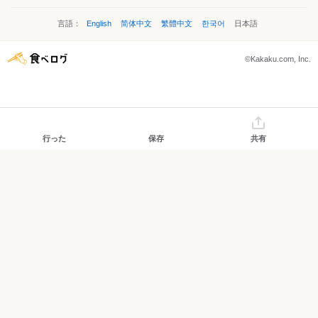
言語：
English
简体中文
繁體中文
한국어
日本語
©Kakaku.com, Inc.
行った
保存
共有