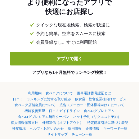
より便利になったアプリで
快適にお店探し
クイックな現在地検索。検索が快適に
予約も簡単。空席をスムーズに検索
会員登録なし。すぐに利用開始
アプリで開く
アプリなら1ヶ月無料でランキング検索！
利用規約
食べログについて
携帯電話番号認証とは
口コミ・ランキングに対する取り組み
飲食店・飲食企業様向けサービス
食べログ店舗会員について
広告（メーカー・団体様等向け）について
機能改善要望
口コミガイドライン
食べログプレミアム
食べログプレミアム無料クーポン
ネット予約（リクエスト予約）
個人情報保護方針
外部送信（オプトアウト）
特定商取引法に基づく表記
推奨環境
ヘルプ・お問い合わせ
採用情報
企業情報
キーワード一覧
サイトマップ
チェーン一覧