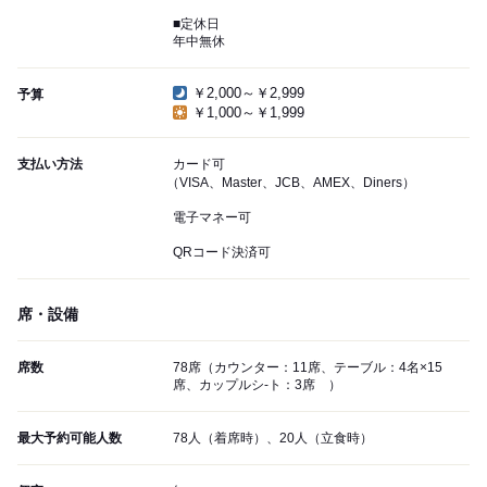
■定休日
年中無休
￥2,000～￥2,999
予算
￥1,000～￥1,999
支払い方法
カード可
（VISA、Master、JCB、AMEX、Diners）
電子マネー可
QRコード決済可
席・設備
席数
78席（カウンター：11席、テーブル：4名×15
席、カップルシ-ト：3席 ）
最大予約可能人数
78人（着席時）、20人（立食時）