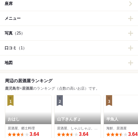
座席
メニュー
写真
（25）
口コミ
（1）
地図
周辺の居酒屋ランキング
鹿児島市
×
居酒屋
のランキング（点数の高いお店）です。
1
2
3
おはし
山下きんぎょ
半魚人
居酒屋、郷土料理
居酒屋、しゃぶしゃぶ、郷土料理
海鮮、居酒屋
3.64
3.64
3.64