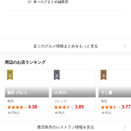
食べログまとめ編集部
近くのグルメ情報まとめをもっと見る
周辺のお店ランキング
1
2
3
鮨匠 のむら
et NOU
すし馨
寿司
フレンチ
寿司
4.38
3.85
3.77
334人
96人
93人
鹿児島市
のレストラン情報を見る