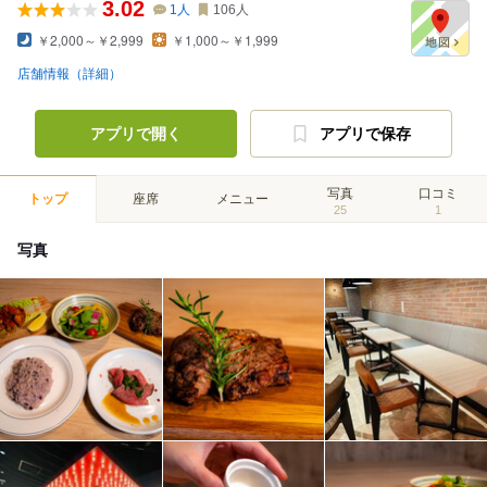
3.02
1
人
106
人
￥2,000～￥2,999
￥1,000～￥1,999
店舗情報（詳細）
アプリで開く
アプリで保存
写真
口コミ
トップ
座席
メニュー
25
1
写真