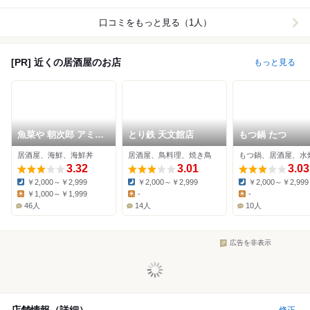
口コミをもっと見る（1人）
[PR] 近くの居酒屋のお店
もっと見る
魚菜や 朝次郎 アミュ
とり鉄 天文館店
もつ鍋 たつ
プラザ鹿児島店
居酒屋、海鮮、海鮮丼
居酒屋、鳥料理、焼き鳥
もつ鍋、居酒屋、水
3.32
3.01
3.03
￥2,000～￥2,999
￥2,000～￥2,999
￥2,000～￥2,999
Dinner:
Dinner:
Dinner:
￥1,000～￥1,999
-
-
Lunch:
Lunch:
Lunch:
46人
14人
10人
広告を非表示
店舗情報（詳細）