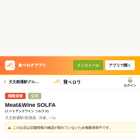
インストール
アプリで開く
天文館通駅グルメへ
ログイン
公式
Meat&Wine SOLFA
(ミートアンドワイン ソルファ)
天文館通駅/居酒屋､ 洋食､ バル
このお店は店舗情報の確認が取れていないため掲載保留中です。