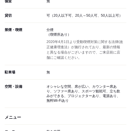
個室
無
貸切
可（20人以下可、20人～50人可、50人以上可）
禁煙・喫煙
分煙
（喫煙所あり）
2020年4月1日より受動喫煙対策に関する法律(改
正健康増進法）が施行されており、最新の情報
と異なる場合がございますので、ご来店前に店
舗にご確認ください。
駐車場
無
空間・設備
オシャレな空間、席が広い、カウンター席あ
り、ソファー席あり、スポーツ観戦可、立ち飲
みができる、プロジェクターあり、電源あり、
無料Wi-Fiあり
メニュー