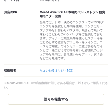
オープン日
2023年3月1日
お店のPR
Meat＆Wine SOLAF 本格肉バルレストラン 観賞
用モニター完備
当店では、日本一決めるコンテストで2022年グ
ランプリを受賞した牛肉を使用。ランチはリー
ズナブルな日替わりパスタや、焼き石で焼いて
味わうこだわりのハンバーグをご提供しており
ます。ディナーは鹿児島牛を使ったステーキを
はじめとする豊富なアラカルトをメインに、コ
ースもご用意。ワインセラーに並ぶ多彩なワイ
ンとご一緒にどうぞ◎落ち着いた雰囲気のカジ
ュアルな店内は、普段使いからデート、女子会
などにも最適です。
初投稿者
ちょいわるオヤジ
（162）
※Meat&Wine SOLFAの店舗情報に誤りがある場合は、以下からご報告くださ
い。
誤りを報告する