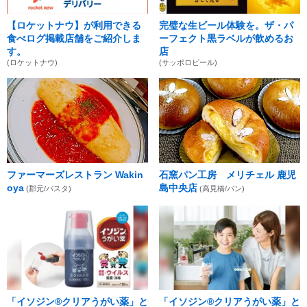
【ロケットナウ】が利用できる
完璧な生ビール体験を。ザ・パ
食べログ掲載店舗をご紹介しま
ーフェクト黒ラベルが飲めるお
す。
店
(ロケットナウ)
(サッポロビール)
ファーマーズレストラン Wakin
石窯パン工房 メリチェル 鹿児
oya
島中央店
(郡元/パスタ)
(高見橋/パン)
「イソジン®クリアうがい薬」と
「イソジン®クリアうがい薬」と