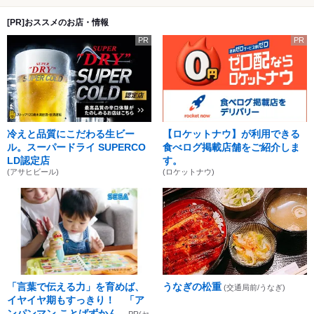
[PR]おススメのお店・情報
PR
PR
冷えと品質にこだわる生ビー
【ロケットナウ】が利用できる
ル。スーパードライ SUPERCO
食べログ掲載店舗をご紹介しま
LD認定店
す。
(アサヒビール)
(ロケットナウ)
「言葉で伝える力」を育めば、
うなぎの松重
(交通局前/うなぎ)
イヤイヤ期もすっきり！ 「ア
ンパンマン ことばずかん...
PR(セ