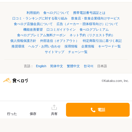
利用規約
食べログについて
携帯電話番号認証とは
口コミ・ランキングに対する取り組み
飲食店・飲食企業様向けサービス
食べログ店舗会員について
広告（メーカー・団体様等向け）について
機能改善要望
口コミガイドライン
食べログプレミアム
食べログプレミアム無料クーポン
ネット予約（リクエスト予約）
個人情報保護方針
外部送信（オプトアウト）
特定商取引法に基づく表記
推奨環境
ヘルプ・お問い合わせ
採用情報
企業情報
キーワード一覧
サイトマップ
チェーン一覧
言語：
English
简体中文
繁體中文
한국어
日本語
©Kakaku.com, Inc.
電話
行った
保存
共有