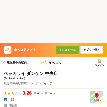
インストール
アプリで開く
鹿児島中央駅前駅グルメへ
ログイン
ベッカライ ダンケン 中央店
(Backerei danken)
鹿児島中央駅前駅/パン､ サンドイッチ
3.26
49
人
943
人
-
-
月曜日