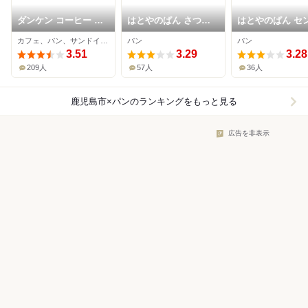
ダンケン コーヒー 天
はとやのぱん さつま
はとやのぱん セ
文館店
ち鹿児島中央駅店
ラス店
カフェ、パン、サンドイッチ
パン
パン
3.51
3.29
3.28
209人
57人
36人
鹿児島市×パン
のランキングをもっと見る
広告を非表示