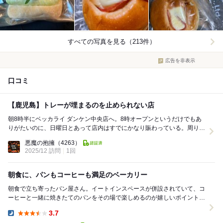
すべての写真を見る（213件）
広告を非表示
口コミ
【鹿児島】トレーが埋まるのを止められない店
朝8時半にベッカライ ダンケン中央店へ。8時オープンというだけでもあ
りがたいのに、日曜日とあって店内はすでにかなり賑わっている。周りを
見ると、みんな当たり前のようにトレーいっぱい。...
悪魔の抱擁
（4263）
2025/12 訪問
1回
朝食に、パンもコーヒーも満足のベーカリー
朝食で立ち寄ったパン屋さん。イートインスペースが併設されていて、コ
ーヒーと一緒に焼きたてのパンをその場で楽しめるのが嬉しいポイントで
す。朝の時間帯にこういう使い方ができるお店がある...
3.7
Dinner: