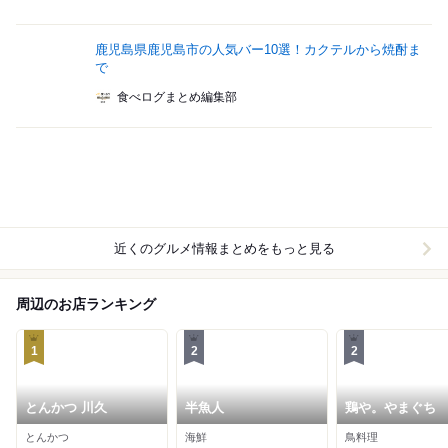
鹿児島県鹿児島市の人気バー10選！カクテルから焼酎ま
で
食べログまとめ編集部
近くのグルメ情報まとめをもっと見る
周辺のお店ランキング
1
2
2
とんかつ 川久
半魚人
鶏や。やまぐち
とんかつ
海鮮
鳥料理