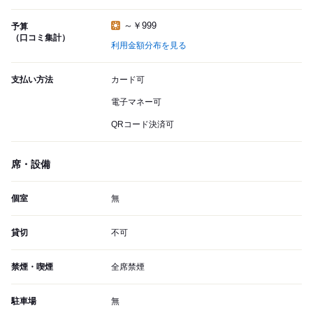
～￥999
予算
（口コミ集計）
利用金額分布を見る
支払い方法
カード可
電子マネー可
QRコード決済可
席・設備
個室
無
貸切
不可
禁煙・喫煙
全席禁煙
駐車場
無