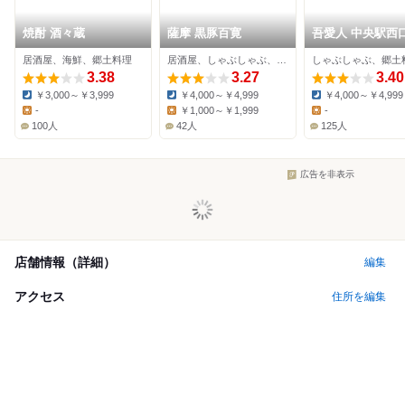
焼酎 酒々蔵
薩摩 黒豚百寛
吾愛人 中央駅西
居酒屋、海鮮、郷土料理
居酒屋、しゃぶしゃぶ、海鮮
3.38
3.27
3.40
￥3,000～￥3,999
￥4,000～￥4,999
￥4,000～￥4,999
Dinner:
Dinner:
Dinner:
-
￥1,000～￥1,999
-
Lunch:
Lunch:
Lunch:
100人
42人
125人
広告を非表示
店舗情報（詳細）
編集
アクセス
住所を編集