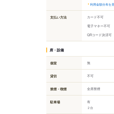
利用金額分布を
カード不可
支払い方法
電子マネー不可
QRコード決済可
席・設備
無
個室
不可
貸切
全席禁煙
禁煙・喫煙
有
駐車場
２台