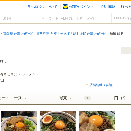
食べログについて
保有Vポイント
予約確認
行っ
・南薩摩 台湾まぜそば
鹿児島市 台湾まぜそば
騎射場駅 台湾まぜそば
麺屋 はる
87
人
湾まぜそば
ラーメン
曜日
店舗情報（詳細）
ュー・コース
写真
口コミ
56