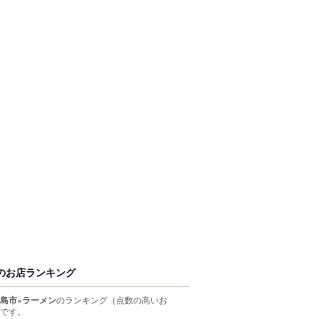
のお店ランキング
島市×ラーメン
のランキング
（点数の高いお
です。