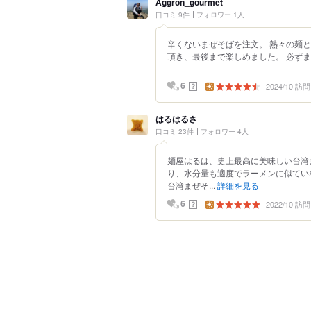
Aggron_gourmet
口コミ 9件
フォロワー 1人
辛くないまぜそばを注文。 熱々の麺
頂き、最後まで楽しめました。 必ず
2024/10 訪問
？
6
はるはるさ
口コミ 23件
フォロワー 4人
麺屋はるは、史上最高に美味しい台湾
り、水分量も適度でラーメンに似てい
台湾まぜそ...
詳細を見る
2022/10 訪問
？
6