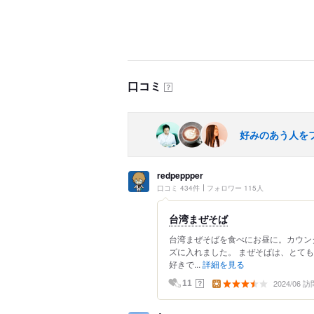
口コミ
？
好みのあう人を
redpeppper
口コミ 434件
フォロワー 115人
台湾まぜそば
台湾まぜそばを食べにお昼に。カウン
ズに入れました。 まぜそばは、とて
好きで...
詳細を見る
2024/06 訪
？
11