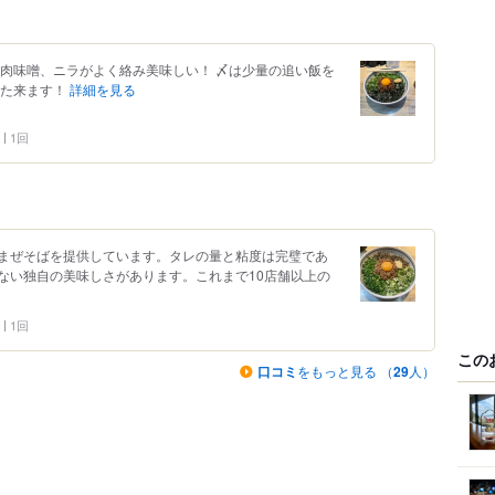
と肉味噌、ニラがよく絡み美味しい！ 〆は少量の追い飯を
また来ます！
詳細を見る
1回
まぜそばを提供しています。タレの量と粘度は完璧であ
ない独自の美味しさがあります。これまで10店舗以上の
1回
この
口コミ
をもっと見る （
29
人）