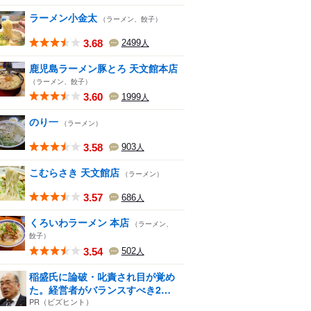
ラーメン小金太
（ラーメン、餃子）
3.68
2499
人
鹿児島ラーメン豚とろ 天文館本店
（ラーメン、餃子）
3.60
1999
人
のり一
（ラーメン）
3.58
903
人
こむらさき 天文館店
（ラーメン）
3.57
686
人
くろいわラーメン 本店
（ラーメン、
餃子）
3.54
502
人
稲盛氏に論破・叱責され目が覚め
た。経営者がバランスすべき2
つ...
PR（ビズヒント）