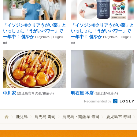
「イソジン®クリアうがい薬」と
「イソジン®クリアうがい薬」と
いっしょに「うがいパワー」で
いっしょに「うがいパワー」で
一年中！ 健やか
一年中！ 健やか
PR(iNova｜Hugku
PR(iNova｜Hugku
m)
m)
中川家
明石屋 本店
(鹿児島市その他/和菓子)
(朝日通/和菓子)
Recommended by
鹿児島
鹿児島 寿司
鹿児島・南薩摩 寿司
鹿児島市 寿司