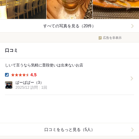
すべての写真を見る（20件）
広告を非表示
口コミ
しいて言うなら気軽に普段使いは出来ないお店
4.5
Dinner:
ばーばばー
（3）
2025/12 訪問
1回
口コミをもっと見る（5人）