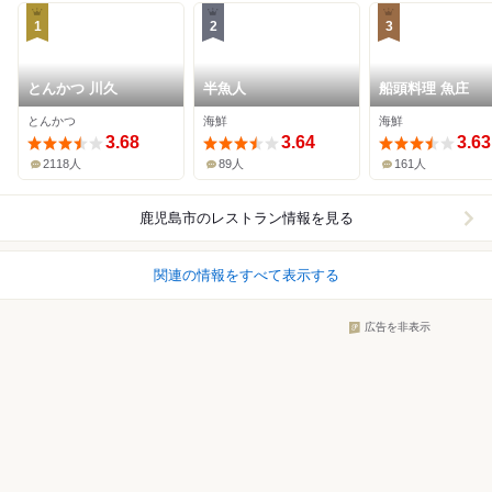
1
2
3
とんかつ 川久
半魚人
船頭料理 魚庄
とんかつ
海鮮
海鮮
3.68
3.64
3.63
2118人
89人
161人
鹿児島市
のレストラン情報を見る
関連の情報をすべて表示する
広告を非表示