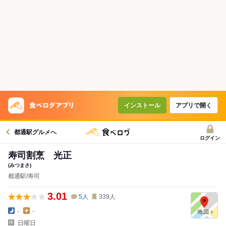
インストール
アプリで開く
都通駅グルメへ
ログイン
寿司割烹 光正
(みつまさ)
都通駅/寿司
3.01
5
人
339
人
-
-
日曜日