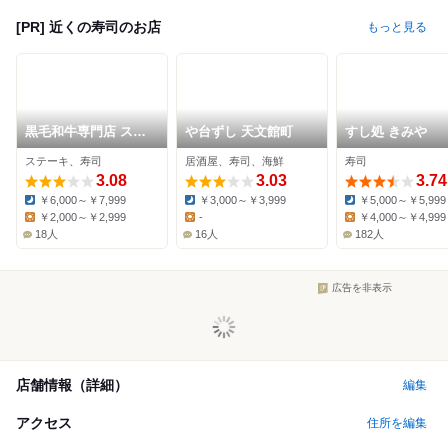
[PR] 近くの寿司のお店
もっと見る
黒毛和牛専門店 ステ
や台ずし 天文館町
すし処 きみや
ーキ＆肉寿司 きりし
ステーキ、寿司
居酒屋、寿司、海鮮
寿司
ま牧場 天文館店
3.08
3.03
3.74
￥6,000～￥7,999
￥3,000～￥3,999
￥5,000～￥5,999
Dinner:
Dinner:
Dinner:
￥2,000～￥2,999
-
￥4,000～￥4,999
Lunch:
Lunch:
Lunch:
18人
16人
182人
広告を非表示
店舗情報（詳細）
編集
アクセス
住所を編集