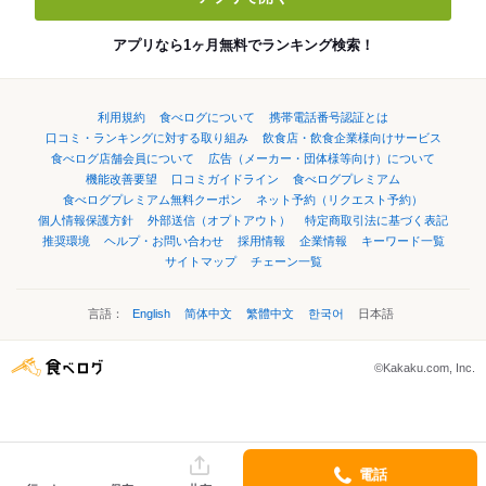
アプリなら1ヶ月無料でランキング検索！
利用規約
食べログについて
携帯電話番号認証とは
口コミ・ランキングに対する取り組み
飲食店・飲食企業様向けサービス
食べログ店舗会員について
広告（メーカー・団体様等向け）について
機能改善要望
口コミガイドライン
食べログプレミアム
食べログプレミアム無料クーポン
ネット予約（リクエスト予約）
個人情報保護方針
外部送信（オプトアウト）
特定商取引法に基づく表記
推奨環境
ヘルプ・お問い合わせ
採用情報
企業情報
キーワード一覧
サイトマップ
チェーン一覧
言語：
English
简体中文
繁體中文
한국어
日本語
©Kakaku.com, Inc.
電話