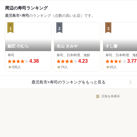
周辺の寿司ランキング
鹿児島市
×
寿司
のランキング（点数の高いお店）です。
1
2
3
鮨匠 のむら
名山 きみや
すし馨
寿司
寿司、日本料理、海鮮
寿司、日本料理、海
4.38
4.23
3.77
335人
74人
93人
鹿児島市×寿司
のランキングをもっと見る
広告を非表示