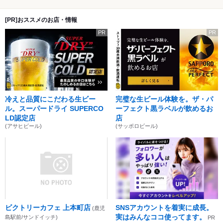
[PR]おススメのお店・情報
PR
PR
冷えと品質にこだわる生ビー
完璧な生ビール体験を。ザ・パ
ル。スーパードライ SUPERCO
ーフェクト黒ラベルが飲めるお
LD認定店
店
(アサヒビール)
(サッポロビール)
ビクトリーカフェ 上本町店
SNSアカウントを着実に成長。
(鹿児
実はみんなココ使ってます。
島駅前/サンドイッチ)
PR