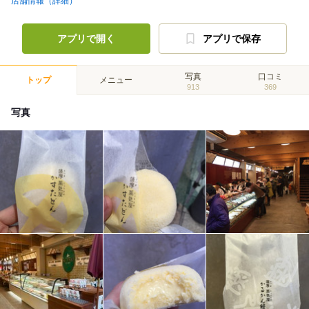
店舗情報（詳細）
アプリで開く
アプリで保存
写真
口コミ
トップ
メニュー
913
369
写真