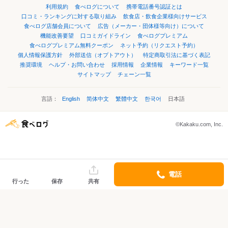
利用規約
食べログについて
携帯電話番号認証とは
口コミ・ランキングに対する取り組み
飲食店・飲食企業様向けサービス
食べログ店舗会員について
広告（メーカー・団体様等向け）について
機能改善要望
口コミガイドライン
食べログプレミアム
食べログプレミアム無料クーポン
ネット予約（リクエスト予約）
個人情報保護方針
外部送信（オプトアウト）
特定商取引法に基づく表記
推奨環境
ヘルプ・お問い合わせ
採用情報
企業情報
キーワード一覧
サイトマップ
チェーン一覧
言語：
English
简体中文
繁體中文
한국어
日本語
©Kakaku.com, Inc.
電話
行った
保存
共有