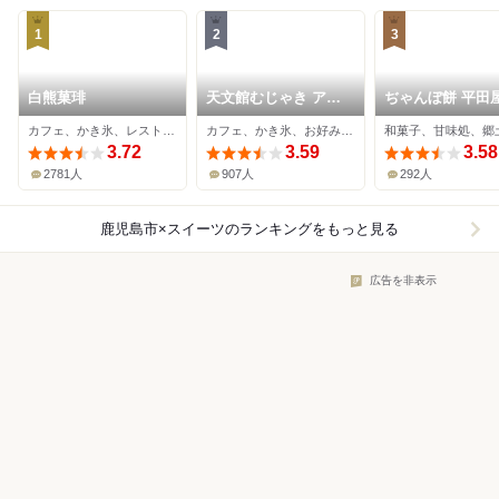
1
2
3
白熊菓琲
天文館むじゃき アミ
ぢゃんぼ餅 平田
ュプラザ店
カフェ、かき氷、レストラン
カフェ、かき氷、お好み焼き
和菓子、甘味処、郷
3.72
3.59
3.58
2781人
907人
292人
鹿児島市×スイーツ
のランキングをもっと見る
広告を非表示