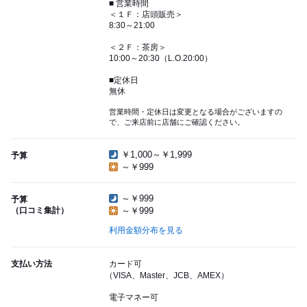
■ 営業時間
＜１Ｆ：店頭販売＞
8:30～21:00
＜２Ｆ：茶房＞
10:00～20:30（L.O.20:00）
■定休日
無休
営業時間・定休日は変更となる場合がございますの
で、ご来店前に店舗にご確認ください。
￥1,000～￥1,999
予算
～￥999
～￥999
予算
（口コミ集計）
～￥999
利用金額分布を見る
支払い方法
カード可
（VISA、Master、JCB、AMEX）
電子マネー可