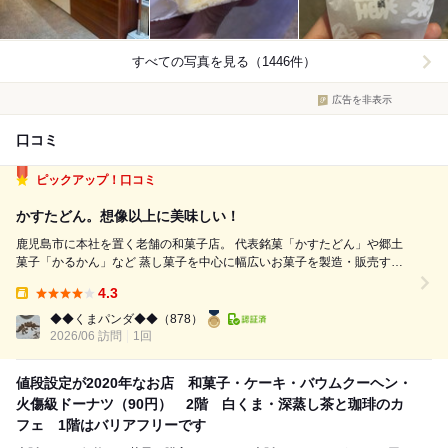
すべての写真を見る（1446件）
広告を非表示
口コミ
ピックアップ！口コミ
かすたどん。想像以上に美味しい！
鹿児島市に本社を置く老舗の和菓子店。 代表銘菓「かすたどん」や郷土
菓子「かるかん」など 蒸し菓子を中心に幅広いお菓子を製造・販売する
鹿児島を代表するお土産。 混雑していましたが、接客のお姉さんの手際
4.3
が良くて清々しかったです。 ◆かすたどん140円✕2 ふわふわのスポンジ
Takeout:
生地に 鹿...
◆◆くまパンダ◆◆
（878）
2026/06 訪問
1回
値段設定が2020年なお店 和菓子・ケーキ・バウムクーヘン・
火傷級ドーナツ（90円） 2階 白くま・深蒸し茶と珈琲のカ
フェ 1階はバリアフリーです