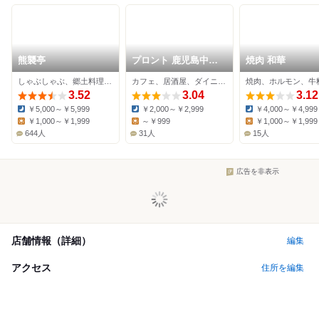
熊襲亭
プロント 鹿児島中央
焼肉 和華
駅西口店
しゃぶしゃぶ、郷土料理、居酒屋
カフェ、居酒屋、ダイニングバー
焼肉、ホルモン、牛
3.52
3.04
3.12
￥5,000～￥5,999
￥2,000～￥2,999
￥4,000～￥4,999
Dinner:
Dinner:
Dinner:
￥1,000～￥1,999
～￥999
￥1,000～￥1,999
Lunch:
Lunch:
Lunch:
644人
31人
15人
広告を非表示
店舗情報（詳細）
編集
アクセス
住所を編集