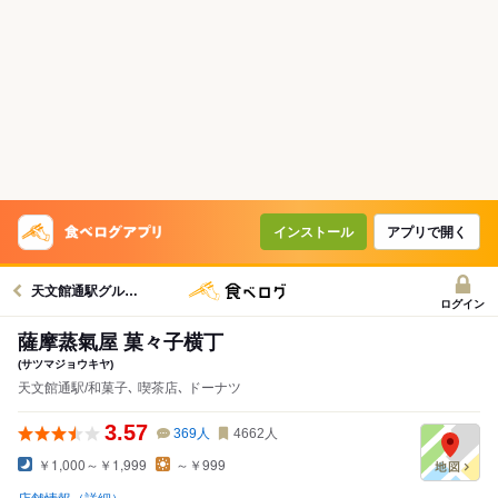
インストール
アプリで開く
天文館通駅グルメへ
ログイン
薩摩蒸氣屋 菓々子横丁
(サツマジョウキヤ)
天文館通駅/和菓子､ 喫茶店､ ドーナツ
3.57
369
人
4662
人
￥1,000～￥1,999
～￥999