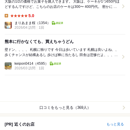
大阪の1/2の価格でお菓子を購入できます。 大阪は、ケーキが1つ650円ほ
どするんですけど、こちらのお店のケーキは300〜 400円代。 密かに お
すすめは、「チョコレンガ」6...
5.0
Lunch:
まりあまま桜
（1354）
2026/04 訪問
1回
熊本に行かなくても、買えちゃうどん
壁ドン、、、、 札幌に独りです 今日は歩いています 札幌は良いよね、、
歩くチャンスが結構あるし 歩けば棒に当たるし 田舎は悲惨だよ、、、歩
いたって拾えるもんなんて ...
keipon0414
（4595）
2026/03 訪問
1回
口コミをもっと見る（369人）
[PR] 近くのお店
もっと見る