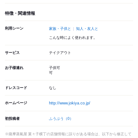
特徴・関連情報
利用シーン
家族・子供と
知人・友人と
こんな時によく使われます。
サービス
テイクアウト
お子様連れ
子供可
可
ドレスコード
なし
ホームページ
http://www.jokiya.co.jp/
初投稿者
ふうぶう
（0）
※薩摩蒸氣屋 菓々子横丁の店舗情報に誤りがある場合は、以下から修正して