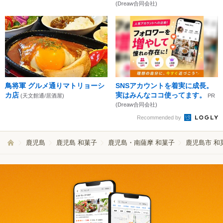
(Dreaw合同会社)
鳥将軍 グルメ通りマトリョーシ
SNSアカウントを着実に成長。
カ店
実はみんなココ使ってます。
(天文館通/居酒屋)
PR
(Dreaw合同会社)
Recommended by
鹿児島
鹿児島 和菓子
鹿児島・南薩摩 和菓子
鹿児島市 和