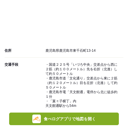
住所
鹿児島県鹿児島市東千石町13-14
交通手段
・国道２２５号「いづろ中央」交差点から西に
２筋（約１００メートル）先を右折（北進）し
て約５０メートル
・鹿児島市道「文化通り」交差点から東に２筋
（約１２０メートル）目を左折（北進）して約
５０メートル
・鹿児島市電「天文館通」電停から北に徒歩約
１分
・「菓々子横丁」内
天文館通駅から54m
食べログアプリで地図を開く