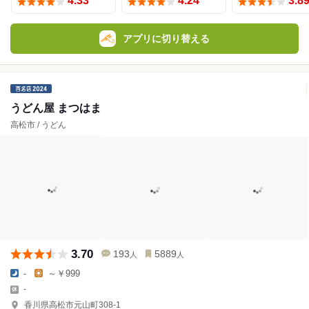
4.33
4.24
3.8
アプリに切り替える
うどん屋 まつはま
高松市 / うどん
3.70
193
5889
人
人
-
～￥999
-
香川県高松市元山町308-1