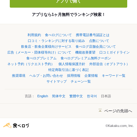
アプリで開く
アプリなら1ヶ月無料でランキング検索！
利用規約
食べログについて
携帯電話番号認証とは
口コミ・ランキングに対する取り組み
点数について
飲食店・飲食企業様向けサービス
食べログ店舗会員について
広告（メーカー・団体様等向け）について
機能改善要望
口コミガイドライン
食べログプレミアム
食べログプレミアム無料クーポン
ネット予約（リクエスト予約）
個人情報保護方針
外部送信（オプトアウト）
特定商取引法に基づく表記
推奨環境
ヘルプ・お問い合わせ
採用情報
企業情報
キーワード一覧
サイトマップ
チェーン一覧
言語：
English
简体中文
繁體中文
한국어
日本語
ページの先頭へ
©Kakaku.com, Inc.