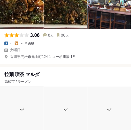
3.06
8
88
人
人
-
～￥999
火曜日
香川県高松市元山町124-1 コーポ川添 1F
拉麺 喫茶 マルダ
高松市 / ラーメン