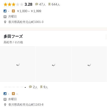
3.28
47
644
人
人
-
￥1,000～￥1,999
月曜日
香川県高松市元山町1001-3
多田フーズ
高松市 / その他
-
2
9
人
人
-
-
水曜日
香川県高松市元山町1163-8