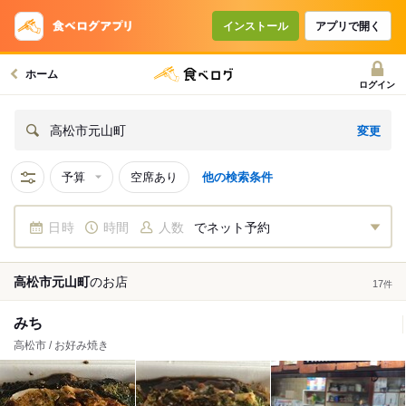
インストール
アプリで開く
ホーム
ログイン
変更
高松市元山町
予算
空席あり
他の検索条件
日時
時間
人数
でネット予約
高松市元山町
の
お店
17
件
みち
高松市 / お好み焼き