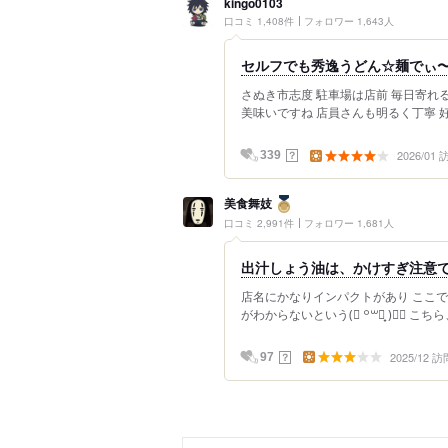
kingo0103
口コミ 1,408件
フォロワー 1,643人
セルフでも秀逸うどん☆麺でぃ
さぬき市志度 駐車場は店前 毎日寄れ
美味いですね 店員さんも明るく丁寧 好き
2026/01
？
339
美食舞妓
口コミ 2,991件
フォロワー 1,681人
出汁しょう油は、かけすぎ注意です⤴
店名にかなりインパクトがあり ここで
がわからないという(⃔ ꒪꒳꒪̟ )⃕↝ こち
2025/12 訪
？
97