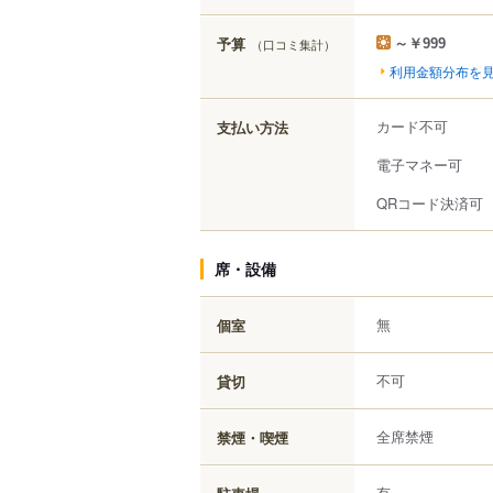
予算
（口コミ集計）
～￥999
利用金額分布を
カード不可
支払い方法
電子マネー可
QRコード決済可
席・設備
無
個室
不可
貸切
全席禁煙
禁煙・喫煙
有