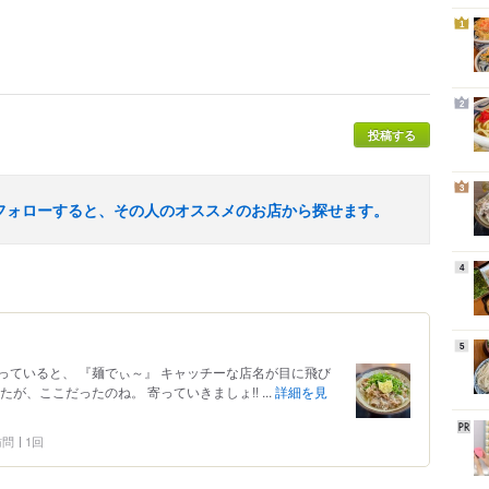
1
2
投稿する
3
フォローすると、その人のオススメのお店から探せます。
4
5
っていると、 『麺でぃ～』 キャッチーな店名が目に飛び
が、ここだったのね。 寄っていきましょ!! ...
詳細を見
 訪問
1回