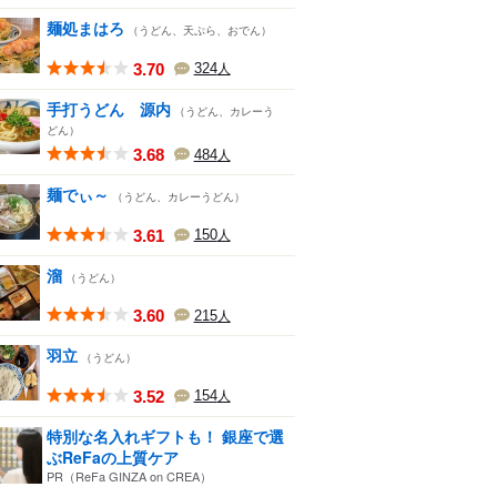
麺処まはろ
（うどん、天ぷら、おでん）
3.70
324
人
手打うどん 源内
（うどん、カレーう
どん）
3.68
484
人
麺でぃ～
（うどん、カレーうどん）
3.61
150
人
溜
（うどん）
3.60
215
人
羽立
（うどん）
3.52
154
人
特別な名入れギフトも！ 銀座で選
ぶReFaの上質ケア
PR（ReFa GINZA on CREA）