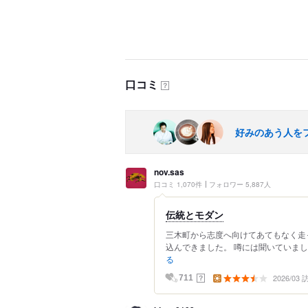
口コミ
？
好みのあう人を
nov.sas
口コミ 1,070件
フォロワー 5,887人
伝統とモダン
三木町から志度へ向けてあてもなく走
込んできました。 噂には聞いていました
る
2026/03
？
711