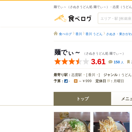
麺でぃ～（さぬきうどん処 麺でぃ～） - 志度（うど
食べログ
食べログ
香川
香川 うどん
さぬき・東かがわ
麺でぃ～
（さぬきうどん処 麺でぃ～）
3.61
150
人
最寄り駅：
志度駅
[
香川
]
ジャンル：
うどん
予算：
定休日
：
月曜日
-
～￥999
トップ
メニ