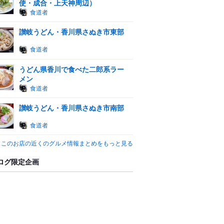
使・成合・上天神周辺）
食道者
讃岐うどん・香川県さぬき市東部
食道者
うどん県香川で食べた二郎系ラー
メン
食道者
讃岐うどん・香川県さぬき市南部
食道者
このお店の近くのグルメ情報まとめをもっと見る
ログ限定企画