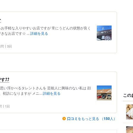
〜
るお手軽な入りやすいお店ですが 常にうどんの状態が良く
なお店です☆ ...
詳細を見る
 訪問
3回
︎⤴︎
思い浮かべるタレントさんを 芸能人に興味のない私は 顔
ら、初訪になりますが メニ...
詳細を見る
この
問
1回
口コミ
をもっと見る （
150
人）