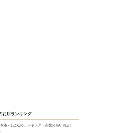
のお店ランキング
き市×うどん
のランキング
（点数の高いお店）
。