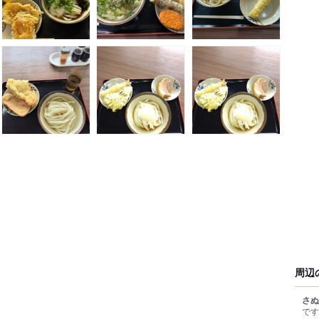
周辺
さぬ
です