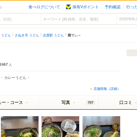
食べログについて
保有Vポイント
予約確認
行っ
ん）
 うどん
さぬき市 うどん
志度駅 うどん
麺でぃ～
2467
人
カレーうどん
店舗情報（詳細）
ュー・コース
写真
口コミ
707