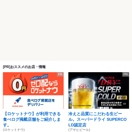
[PR]おススメのお店・情報
PR
PR
【ロケットナウ】が利用できる
冷えと品質にこだわる生ビー
食べログ掲載店舗をご紹介しま
ル。スーパードライ SUPERCO
す。
LD認定店
(ロケットナウ)
(アサヒビール)