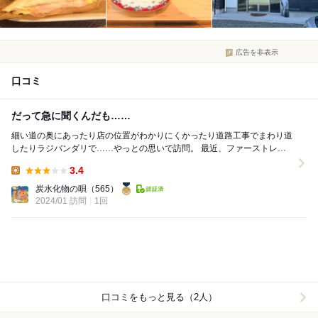
広告を非表示
口コミ
だって急に聞くんだも……
細い道の奥にあったり店の位置がわかりにくかったり道路工事でまわり道
したりラジバンダリで……やっとの思いで訪問。 最近、ファーストレビ
ューが取れてないので頑張りましたの唄です。...
3.4
Lunch:
炭水化物の唄
（565）
2024/01 訪問
1回
口コミをもっと見る（2人）