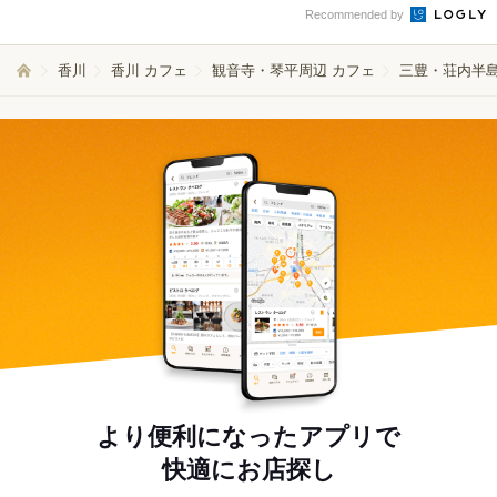
Recommended by
香川
香川 カフェ
観音寺・琴平周辺 カフェ
三豊・荘内半島
より便利になったアプリで
快適にお店探し