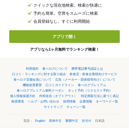
クイックな現在地検索。検索が快適に
予約も簡単。空席をスムーズに検索
会員登録なし。すぐに利用開始
アプリで開く
アプリなら1ヶ月無料でランキング検索！
利用規約
食べログについて
携帯電話番号認証とは
口コミ・ランキングに対する取り組み
飲食店・飲食企業様向けサービス
食べログ店舗会員について
広告（メーカー・団体様等向け）について
機能改善要望
口コミガイドライン
食べログプレミアム
食べログプレミアム無料クーポン
ネット予約（リクエスト予約）
個人情報保護方針
外部送信（オプトアウト）
特定商取引法に基づく表記
推奨環境
ヘルプ・お問い合わせ
採用情報
企業情報
キーワード一覧
サイトマップ
チェーン一覧
言語：
English
简体中文
繁體中文
한국어
日本語