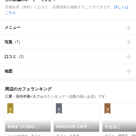
店舗会員（無料）になると、店舗情報を編集することができます。
詳しくは
こちら
メニュー
写真
（7）
口コミ
（2）
地図
周辺のカフェランキング
三豊・荘内半島
×
カフェ
のランキング（点数の高いお店）です。
1
2
3
BAKE STUDIO
KAKIGORI CAFE ひ
やまねこ
OKAZAKI 岡崎製パン
むろ
ハンバーガー、カフェ、パン
カフェ、かき氷
カフェ、喫茶店、洋