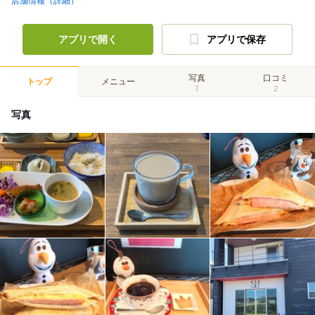
店舗情報（詳細）
アプリで開く
アプリで保存
写真
口コミ
トップ
メニュー
7
2
写真