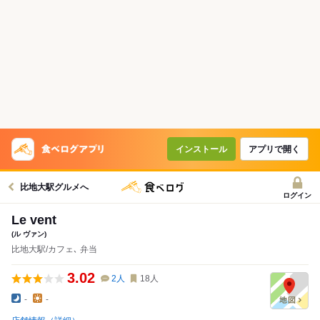
インストール
アプリで開く
比地大駅グルメへ
ログイン
Le vent
(ル ヴァン)
比地大駅/カフェ､ 弁当
3.02
2
人
18
人
-
-