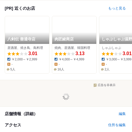
[PR] 近くのお店
もっと見る
八剣伝 善通寺店
肉匠綾商店
しゃぶしゃぶ温
観音寺店
居酒屋、焼き鳥、鳥料理
焼肉、居酒屋、韓国料理
しゃぶしゃぶ
3.01
3.13
3.01
￥2,000～￥2,999
￥4,000～￥4,999
￥3,000～￥3,999
Dinner:
Dinner:
Dinner:
-
-
-
Lunch:
Lunch:
Lunch:
5人
16人
2人
広告を非表示
店舗情報（詳細）
編集
アクセス
住所を編集