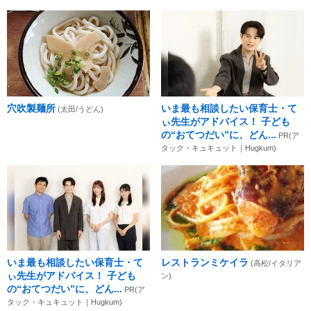
穴吹製麺所
いま最も相談したい保育士・て
(太田/うどん)
ぃ先生がアドバイス！ 子ども
の“おてつだい”に、どん...
PR(ア
タック・キュキュット｜Hugkum)
いま最も相談したい保育士・て
レストランミケイラ
(高松/イタリア
ぃ先生がアドバイス！ 子ども
ン)
の“おてつだい”に、どん...
PR(ア
タック・キュキュット｜Hugkum)