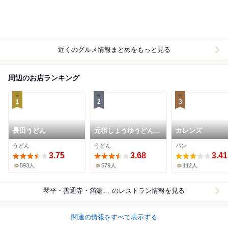
近くのグルメ情報まとめをもっと見る
周辺のお店ランキング
1
2
3
長田うどん
元祖しょうゆうどん
カレンズ
小縣家
うどん
うどん
パン
3.75
3.68
3.41
593人
579人
112人
琴平・善通寺・満濃池周辺
のレストラン情報を見る
関連の情報をすべて表示する