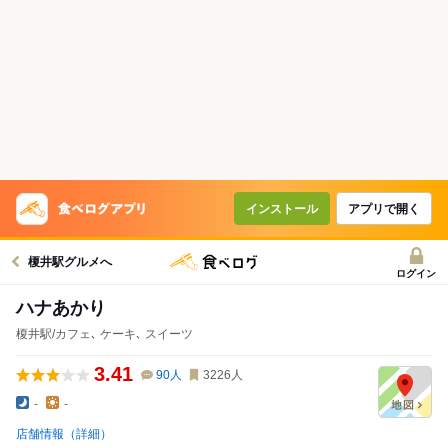
インストール
アプリで開く
榎井駅グルメへ
ログイン
ハナあかり
榎井駅/カフェ､ ケーキ､ スイーツ
3.41
90
人
3226
人
-
-
店舗情報（詳細）