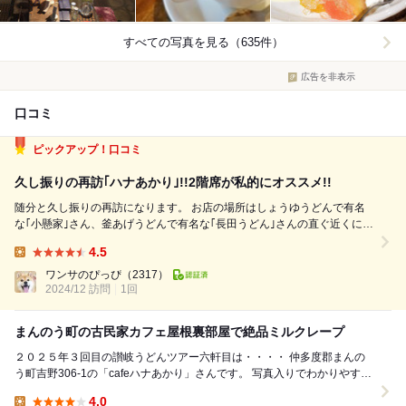
すべての写真を見る（635件）
広告を非表示
口コミ
ピックアップ！口コミ
久し振りの再訪｢ハナあかり｣!!2階席が私的にオススメ!!
随分と久し振りの再訪になります。 お店の場所はしょうゆうどんで有名
な｢小懸家｣さん、釜あげうどんで有名な｢長田うどん｣さんの直ぐ近くにあ
り、県道190号｢炭所東琴平線｣から少し東に入った所にあります。 ハナあ
4.5
かりさんは｢知る人ぞ知る｣的みたいな感じのお店で、私もうどん屋に行く
Lunch:
のにこの県道をよ...
ワンサのぴっぴ
（2317）
2024/12 訪問
1回
まんのう町の古民家カフェ屋根裏部屋で絶品ミルクレープ
２０２５年３回目の讃岐うどんツアー六軒目は・・・・ 仲多度郡まんの
う町吉野306-1の「cafeハナあかり」さんです。 写真入りでわかりやすく
書かれたブログ記事は↓コチ...
4.0