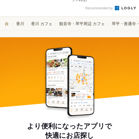
ンド料理)
Recommended by
香川
香川 カフェ
観音寺・琴平周辺 カフェ
琴平・善通寺・
より便利になったアプリで
快適にお店探し