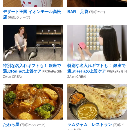
デザート王国 イオンモール高松
BAR 足袋
(瓦町/バー)
店
(香西/クレープ)
特別な名入れギフトも！ 銀座で
特別な名入れギフトも！ 銀座で
選ぶReFaの上質ケア
選ぶReFaの上質ケア
PR(ReFa GIN
PR(ReFa GIN
ZA on CREA)
ZA on CREA)
たわら屋
ラムジャム レストラン
(瓦町/ハンバーグ)
(瓦町/イ