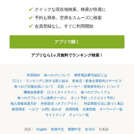
クイックな現在地検索。検索が快適に
予約も簡単。空席をスムーズに検索
会員登録なし。すぐに利用開始
アプリで開く
アプリなら1ヶ月無料でランキング検索！
利用規約
食べログについて
携帯電話番号認証とは
口コミ・ランキングに対する取り組み
飲食店・飲食企業様向けサービス
食べログ店舗会員について
広告（メーカー・団体様等向け）について
機能改善要望
口コミガイドライン
食べログプレミアム
食べログプレミアム無料クーポン
ネット予約（リクエスト予約）
個人情報保護方針
外部送信（オプトアウト）
特定商取引法に基づく表記
推奨環境
ヘルプ・お問い合わせ
採用情報
企業情報
キーワード一覧
サイトマップ
チェーン一覧
言語：
English
简体中文
繁體中文
한국어
日本語