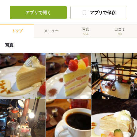
アプリで開く
アプリで保存
写真
口コミ
トップ
メニュー
554
90
写真