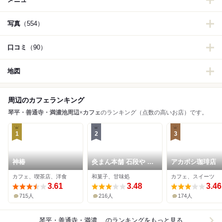
写真
（554）
口コミ
（90）
地図
周辺のカフェランキング
琴平・善通寺・満濃池周辺
×
カフェ
のランキング（点数の高いお店）です。
1
2
3
神椿
灸まん本舗 石段や 本
アカボシ珈琲店
店
カフェ、喫茶店、洋食
和菓子、甘味処
カフェ、スイーツ
3.61
3.48
3.46
715人
216人
174人
琴平・善通寺・満濃池周辺×カフェ
のランキングをもっと見る