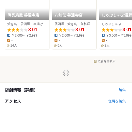
備長扇屋 善通寺店
八剣伝 善通寺店
しゃぶしゃぶ温
観音寺店
焼き鳥、居酒屋、串揚げ
居酒屋、焼き鳥、鳥料理
しゃぶしゃぶ
3.01
3.01
3.01
￥2,000～￥2,999
￥2,000～￥2,999
￥3,000～￥3,999
Dinner:
Dinner:
Dinner:
-
-
-
Lunch:
Lunch:
Lunch:
14人
5人
2人
広告を非表示
店舗情報（詳細）
編集
アクセス
住所を編集