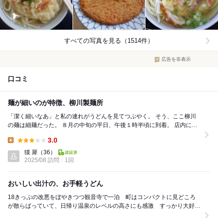
すべての写真を見る（1514件）
広告を非表示
口コミ
麺が細いのが特徴、柳川製麺所
「潔く細いなあ」と私の連れがうどんを見てつぶやく。 そう、ここ柳川
の麺は細麺だった。 ８月の中旬の平日、午後１時半頃に到着。 店内にぎ
っしりと人が入っていて、店の外で順番...
3.0
Lunch:
獏 犀
（36）
2025/08 訪問
1回
おいしい出汁の、お手軽うどん
18きっぷの改悪をぼやきつつ観音寺で一泊 町はコンパクトに見どころ
が散らばっていて、日帰り温泉のレベルの高さにも感激 すっかり大好き
な町になりました 翌朝、自転車を借りて昨夜...