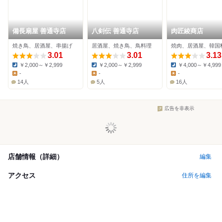
備長扇屋 善通寺店
八剣伝 善通寺店
肉匠綾商店
焼き鳥、居酒屋、串揚げ
居酒屋、焼き鳥、鳥料理
焼肉、居酒屋、韓国
3.01
3.01
3.13
￥2,000～￥2,999
￥2,000～￥2,999
￥4,000～￥4,999
Dinner:
Dinner:
Dinner:
-
-
-
Lunch:
Lunch:
Lunch:
14人
5人
16人
広告を非表示
店舗情報（詳細）
編集
アクセス
住所を編集