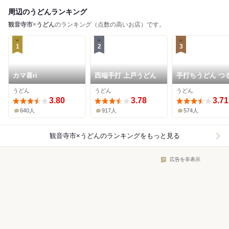
周辺のうどんランキング
観音寺市
×
うどん
のランキング（点数の高いお店）です。
1
2
3
カマ喜ri
西端手打 上戸うどん
手打ちうどん つ
うどん
うどん
うどん
3.80
3.78
3.71
640人
917人
574人
観音寺市×うどん
のランキングをもっと見る
広告を非表示