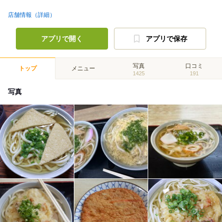
店舗情報（詳細）
アプリで開く
アプリで保存
写真
口コミ
トップ
メニュー
1425
191
写真