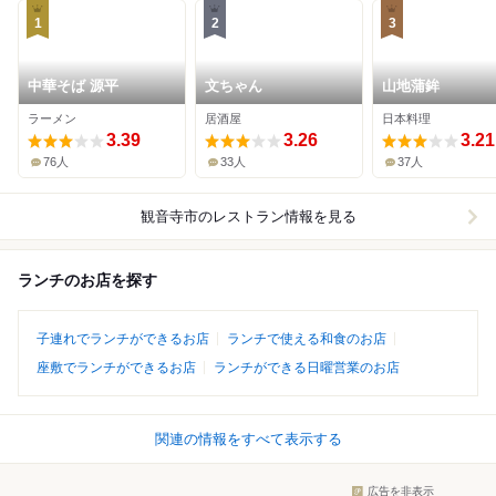
1
2
3
中華そば 源平
文ちゃん
山地蒲鉾
ラーメン
居酒屋
日本料理
3.39
3.26
3.21
76人
33人
37人
観音寺市
のレストラン情報を見る
ランチのお店を探す
子連れでランチができるお店
ランチで使える和食のお店
座敷でランチができるお店
ランチができる日曜営業のお店
関連の情報をすべて表示する
広告を非表示