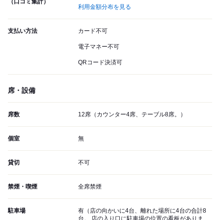
（口コミ集計）
利用金額分布を見る
支払い方法
カード不可
電子マネー不可
QRコード決済可
席・設備
席数
12席（カウンター4席、テーブル8席。）
個室
無
貸切
不可
禁煙・喫煙
全席禁煙
駐車場
有（店の向かいに4台、離れた場所に4台の合計8
台。 店の入り口に駐車場の位置の看板がありま