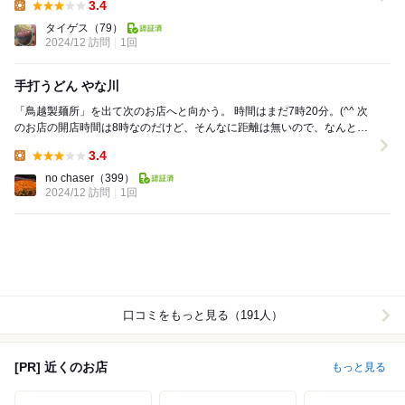
3.4
Lunch:
タイゲス
（79）
2024/12 訪問
1回
手打うどん やな川
「鳥越製麺所」を出て次のお店へと向かう。 時間はまだ7時20分。(^^ 次
のお店の開店時間は8時なのだけど、そんなに距離は無いので、なんとか
間に合いそう。 ナビの音声案内...
3.4
Lunch:
no chaser
（399）
2024/12 訪問
1回
口コミをもっと見る（191人）
[PR] 近くのお店
もっと見る