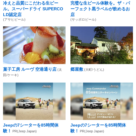
冷えと品質にこだわる生ビー
完璧な生ビール体験を。ザ・パ
ル。スーパードライ SUPERCO
ーフェクト黒ラベルが飲めるお
LD認定店
店
(アサヒビール)
(サッポロビール)
菓子工房 ルーヴ 空港通り店
郷屋敷
(太
(大町/うどん)
田/ケーキ)
Jeepの7シーターを85時間体
Jeepの7シーターを85時間体
験！
験！
PR(Jeep Japan)
PR(Jeep Japan)