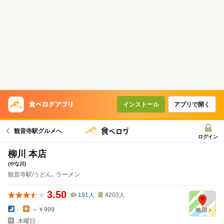
インストール
アプリで開く
観音寺駅グルメへ
ログイン
柳川 本店
(やな川)
観音寺駅/うどん､ ラーメン
3.50
191
人
4203
人
-
～￥999
木曜日