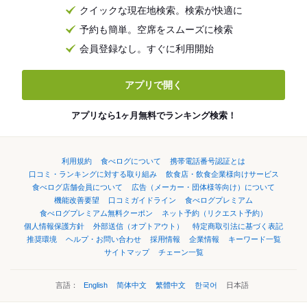
クイックな現在地検索。検索が快適に
予約も簡単。空席をスムーズに検索
会員登録なし。すぐに利用開始
アプリで開く
アプリなら1ヶ月無料でランキング検索！
利用規約
食べログについて
携帯電話番号認証とは
口コミ・ランキングに対する取り組み
飲食店・飲食企業様向けサービス
食べログ店舗会員について
広告（メーカー・団体様等向け）について
機能改善要望
口コミガイドライン
食べログプレミアム
食べログプレミアム無料クーポン
ネット予約（リクエスト予約）
個人情報保護方針
外部送信（オプトアウト）
特定商取引法に基づく表記
推奨環境
ヘルプ・お問い合わせ
採用情報
企業情報
キーワード一覧
サイトマップ
チェーン一覧
言語：
English
简体中文
繁體中文
한국어
日本語