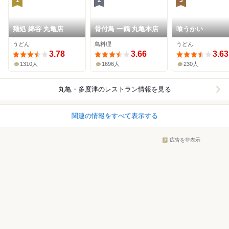
1
2
3
麺処 綿谷 丸亀店
骨付鳥 一鶴 丸亀本店
喰うかい
うどん
鳥料理
うどん
3.78
3.66
3.63
1310人
1696人
230人
丸亀・多度津
のレストラン情報を見る
関連の情報をすべて表示する
広告を非表示