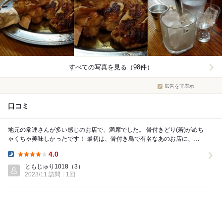
すべての写真を見る（98件）
広告を非表示
口コミ
地元の常連さんが多い感じのお店で、満席でした。 骨付きどり(若)がめち
ゃくちゃ美味しかったです！ 最初は、骨付き鳥で有名なあのお店に、
久々に行こうとしましたが、早い時間に行った...
4.0
Dinner:
ともじゅり1018
（3）
2023/11 訪問
1回