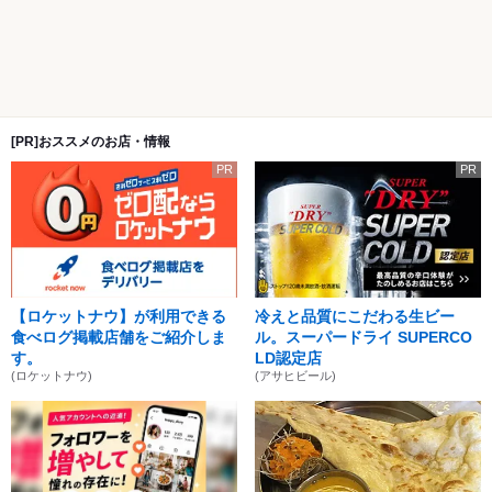
[PR]おススメのお店・情報
PR
PR
【ロケットナウ】が利用できる
冷えと品質にこだわる生ビー
食べログ掲載店舗をご紹介しま
ル。スーパードライ SUPERCO
す。
LD認定店
(ロケットナウ)
(アサヒビール)