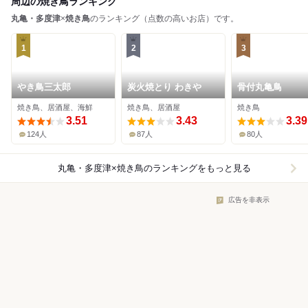
周辺の焼き鳥ランキング
丸亀・多度津
×
焼き鳥
のランキング（点数の高いお店）です。
1
2
3
やき鳥三太郎
炭火焼とり わきや
骨付丸亀鳥
焼き鳥、居酒屋、海鮮
焼き鳥、居酒屋
焼き鳥
3.51
3.43
3.39
124人
87人
80人
丸亀・多度津×焼き鳥
のランキングをもっと見る
広告を非表示