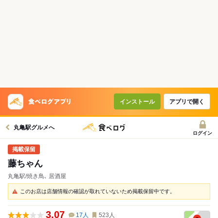
インストール
アプリで開く
丸亀駅グルメへ
ログイン
藤ちゃん
丸亀駅/焼き鳥､ 居酒屋
このお店は店舗情報の確認が取れていないため掲載保留中です。
3.07
17
人
523
人