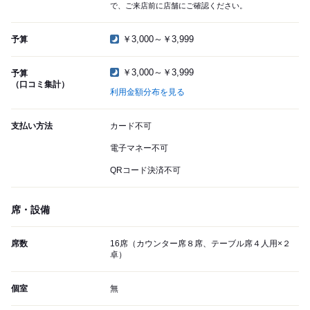
で、ご来店前に店舗にご確認ください。
￥3,000～￥3,999
予算
￥3,000～￥3,999
予算
（口コミ集計）
利用金額分布を見る
支払い方法
カード不可
電子マネー不可
QRコード決済不可
席・設備
席数
16席（カウンター席８席、テーブル席４人用×２
卓）
個室
無