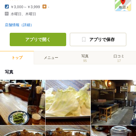
￥3,000～￥3,999
-
水曜日、木曜日
店舗情報（詳細）
アプリで開く
アプリで保存
写真
口コミ
トップ
メニュー
95
17
写真