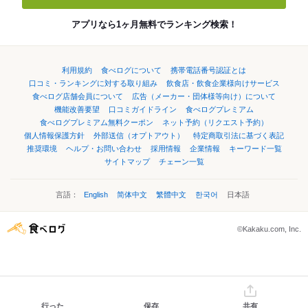
アプリなら1ヶ月無料でランキング検索！
利用規約
食べログについて
携帯電話番号認証とは
口コミ・ランキングに対する取り組み
飲食店・飲食企業様向けサービス
食べログ店舗会員について
広告（メーカー・団体様等向け）について
機能改善要望
口コミガイドライン
食べログプレミアム
食べログプレミアム無料クーポン
ネット予約（リクエスト予約）
個人情報保護方針
外部送信（オプトアウト）
特定商取引法に基づく表記
推奨環境
ヘルプ・お問い合わせ
採用情報
企業情報
キーワード一覧
サイトマップ
チェーン一覧
言語：
English
简体中文
繁體中文
한국어
日本語
©Kakaku.com, Inc.
行った
保存
共有