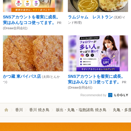
SNSアカウントを着実に成長。
ラムジャム レストラン
(瓦町/イ
実はみんなココ使ってます。
ンド料理)
PR
(Dreaw合同会社)
かつ蔵 東バイパス店
SNSアカウントを着実に成長。
(太田/とんか
実はみんなココ使ってます。
つ)
PR
(Dreaw合同会社)
Recommended by
香川
香川 焼き鳥
坂出・丸亀・塩飽諸島 焼き鳥
丸亀・多度