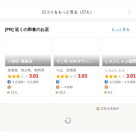
口コミをもっと見る（17人）
[PR] 近くの和食のお店
もっと見る
八剣伝 南条店
そじ坊 ゆめタウン丸
しゃぶしゃぶ温
亀店
丸亀田村店
居酒屋、焼き鳥、鳥料理
そば、居酒屋
しゃぶしゃぶ
3.01
3.03
3.01
￥2,000～￥2,999
-
￥3,000～￥3,999
Dinner:
Dinner:
Dinner:
-
～￥999
-
Lunch:
Lunch:
Lunch:
13人
20人
6人
広告を非表示