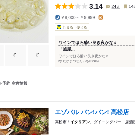
3.14
人
24
14
￥8,000～￥9,999
-
貯まる・使える
ワインでほろ酔
「旭屋...
ワインでほろ酔い良き
たかまつせんいち(2206)
by
ト予約
空席情報
エゾバル バン!バン! 高松店
高松市 /
イタリアン
、ダイニングバー、居酒