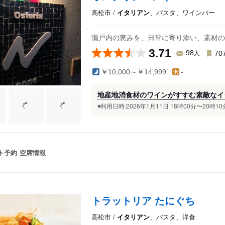
高松市 /
イタリアン
、パスタ、ワインバー
瀬戸内の恵みを、日常に寄り添い、素材の
3.71
人
98
70
￥10,000～￥14,999
-
地産地消食材のワインがすすむ素敵なイ
◾️利用日時:2026年1月11日 18時00分〜20時10分 
ト予約
空席情報
トラットリア たにぐち
高松市 /
イタリアン
、パスタ、洋食