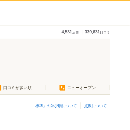
｜
4,531
339,631
店舗
口コミ
口コミが多い順
ニューオープン
「標準」の並び順について
点数について