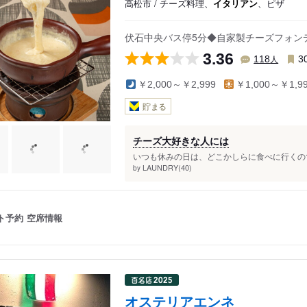
高松市 / チーズ料理、
イタリアン
、ピザ
伏石中央バス停5分◆自家製チーズフォン
3.36
人
118
3
￥2,000～￥2,999
￥1,000～￥1,9
貯まる
チーズ大好きな人には
いつも休みの日は、どこかしらに食べに行くので
LAUNDRY(40)
by
ト予約
空席情報
オステリアエンネ