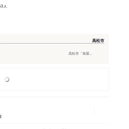
人
53
い良き夜かな♬ 高松市
夜かな♬ 高松市「旭屋...
屋