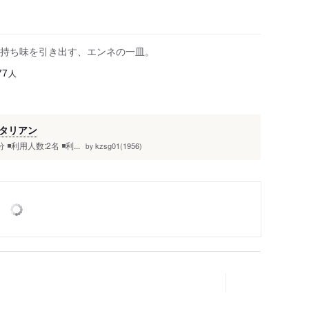
持ち味を引き出す、エンネの一皿。
人
77
タリアン
◾️利用人数:2名 ◾️利...
kzsg01(1956)
by