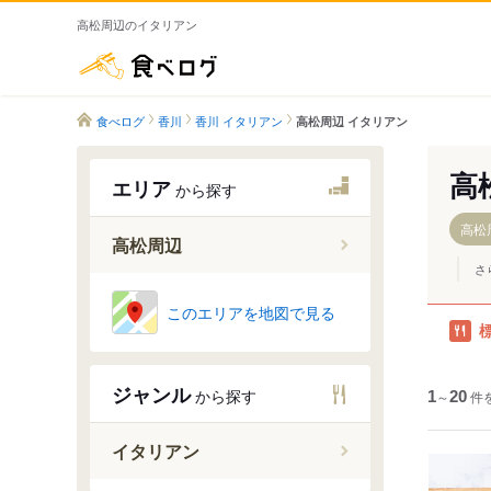
高松周辺のイタリアン
食べログ
食べログ
香川
香川 イタリアン
高松周辺 イタリアン
高
エリア
から探す
高松
高松周辺
さ
高松
このエリアを地図で見る
三木町
直島諸島
ジャンル
から探す
1
～
20
件
イタリアン