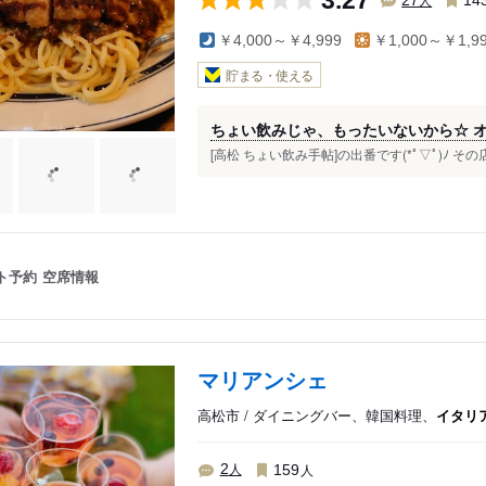
3.27
14
￥4,000～￥4,999
￥1,000～￥1,9
貯まる・使える
ちょい飲みじゃ、もったいないから☆ 
[高松 ちょい飲み手帖]の出番です(*ﾟ▽ﾟ)ﾉ その
ト予約
空席情報
マリアンシェ
高松市 / ダイニングバー、韓国料理、
イタリ
人
人
2
159