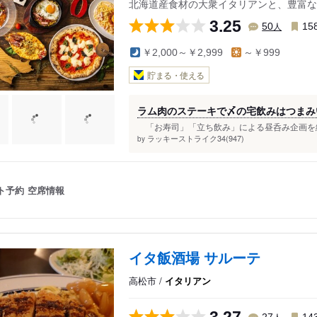
北海道産食材の大衆イタリアンと、豊富な
3.25
人
50
15
￥2,000～￥2,999
～￥999
貯まる・使える
ラム肉のステーキで〆の宅飲みはつまみ
「お寿司」「立ち飲み」による昼呑み企画を終
ラッキーストライク34(947)
by
ト予約
空席情報
イタ飯酒場 サルーテ
高松市 /
イタリアン
人
27