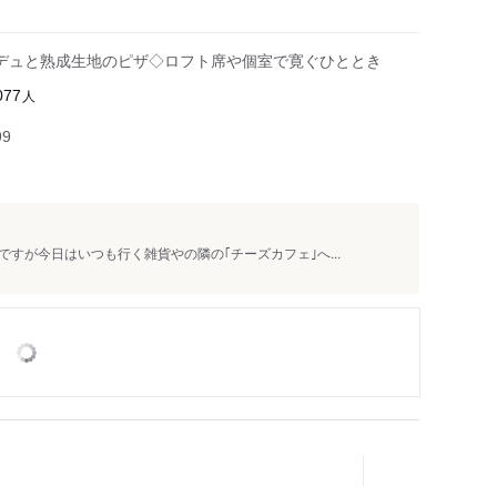
デュと熟成生地のピザ◇ロフト席や個室で寛ぐひととき
人
077
99
すが今日はいつも行く雑貨やの隣の｢チーズカフェ｣へ...