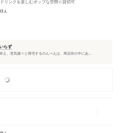
ドリンクを楽しむポップな空間☆貸切可
人
83
いらず
え、意気揚々と帰宅するのんべえは、商店街の中にあ...
人