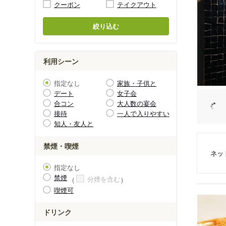
クーポン
テイクアウト
絞り込む
利用シーン
指定なし
家族・子供と
デート
女子会
合コン
大人数の宴会
接待
一人で入りやすい
知人・友人と
禁煙・喫煙
ネッ
指定なし
禁煙
分煙を含む
喫煙可
ドリンク