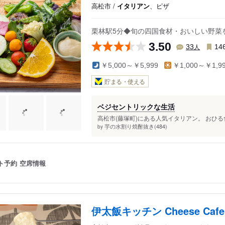
高松市 /
イタリアン
、ピザ
栗林駅5分◆旬の四国食材・おいしい野菜
3.50
人
33
14
￥5,000～￥5,999
￥1,000～￥1,9
貯まる・使える
ベジセントリックな生活
高松市(藤塚町)にある人気イタリアン。 おひる
芋の水割り焼酎抜き(484)
by
ト予約
空席情報
伊太飯キッチン Cheese Cafe