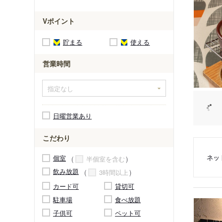
Vポイント
貯まる
使える
営業時間
日曜営業あり
こだわり
ネッ
個室
半個室を含む
飲み放題
3時間以上
カード可
貸切可
駐車場
食べ放題
子供可
ペット可