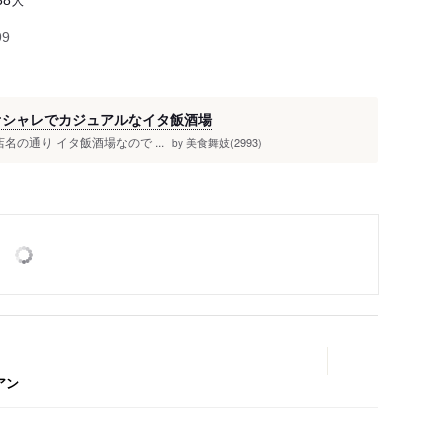
38
99
オシャレでカジュアルなイタ飯酒場
店名の通り イタ飯酒場なので ...
美食舞妓(2993)
by
アン