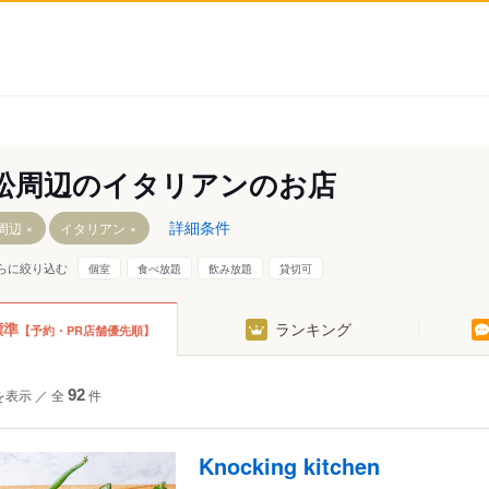
松周辺のイタリアンのお店
詳細条件
周辺
イタリアン
らに絞り込む
個室
食べ放題
飲み放題
貸切可
標準
ランキング
【予約・PR店舗優先順】
を表示
／
全
92
件
Knocking kitchen