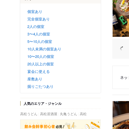
個室あり
完全個室あり
2人の個室
3〜4人の個室
5〜10人の個室
10人未満の個室あり
10〜20人の個室
20人以上の個室
宴会に使える
ネッ
座敷あり
掘りごたつあり
人気のエリア・ジャンル
高松うどん
高松居酒屋
丸亀うどん
高松