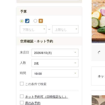
予算
～
空席確認・ネット予約
来店日
人数
時間
ネッ
この条件で検索
ネット予約可（日時指定なし）
席のみ予約