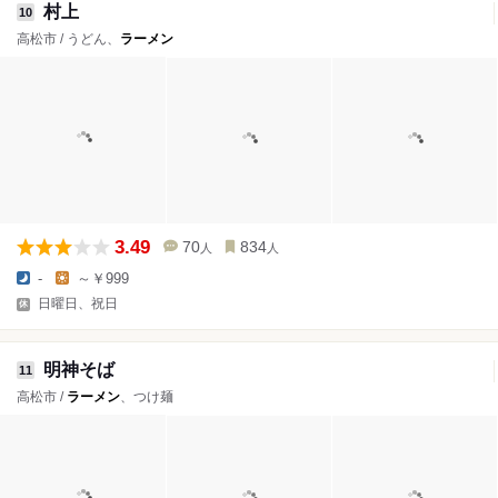
村上
10
高松市 / うどん、
ラーメン
3.49
70
834
人
人
-
～￥999
日曜日、祝日
明神そば
11
高松市 /
ラーメン
、つけ麺