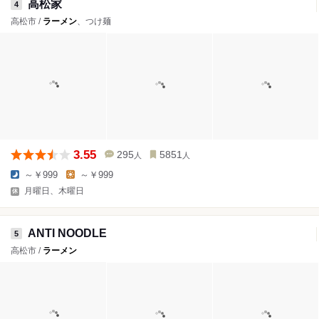
高松家
4
高松市 /
ラーメン
、つけ麺
3.55
295
5851
人
人
～￥999
～￥999
月曜日、木曜日
ANTI NOODLE
5
高松市 /
ラーメン