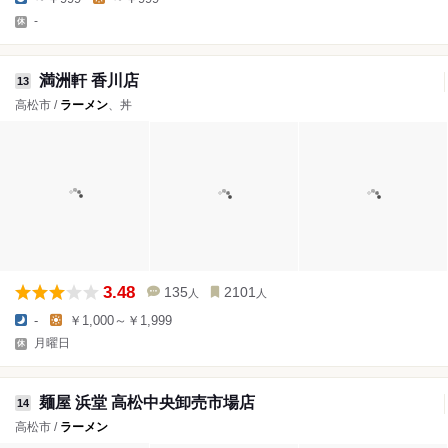
-
満洲軒 香川店
13
高松市 /
ラーメン
、丼
3.48
135
2101
人
人
-
￥1,000～￥1,999
月曜日
麺屋 浜堂 高松中央卸売市場店
14
高松市 /
ラーメン