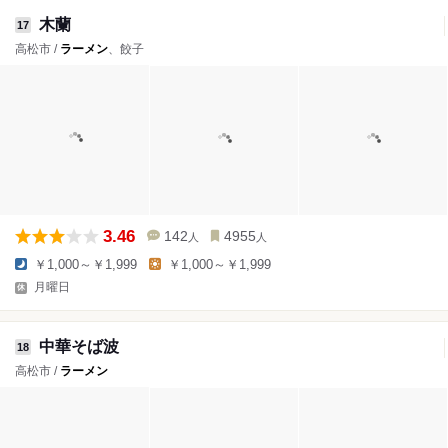
木蘭
17
高松市 /
ラーメン
、餃子
3.46
142
4955
人
人
￥1,000～￥1,999
￥1,000～￥1,999
月曜日
中華そば波
18
高松市 /
ラーメン