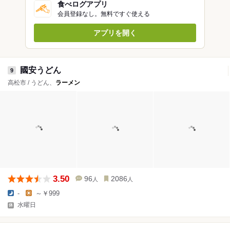
食べログアプリ
会員登録なし。無料ですぐ使える
アプリを開く
國安うどん
9
高松市 / うどん、
ラーメン
3.50
96
2086
人
人
-
～￥999
水曜日