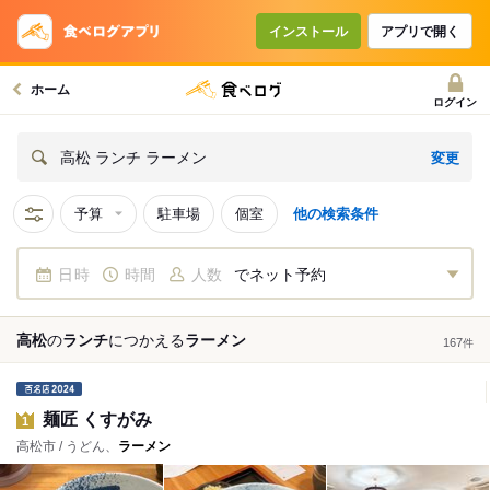
インストール
アプリで開く
ホーム
ログイン
変更
高松 ランチ ラーメン
予算
駐車場
個室
他の検索条件
日時
時間
人数
でネット予約
高松
の
ランチ
につかえる
ラーメン
167
件
麺匠 くすがみ
1
高松市 / うどん、
ラーメン