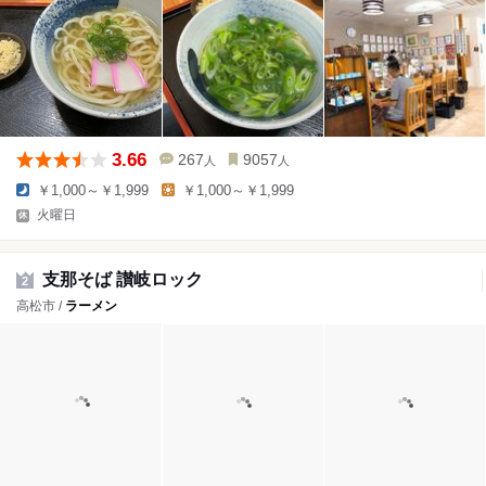
3.66
267
9057
人
人
￥1,000～￥1,999
￥1,000～￥1,999
火曜日
支那そば 讃岐ロック
2
高松市 /
ラーメン