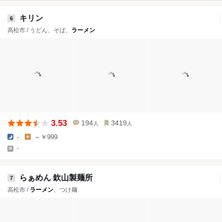
キリン
6
高松市 / うどん、そば、
ラーメン
3.53
194
3419
人
人
-
～￥999
-
らぁめん 欽山製麺所
7
高松市 /
ラーメン
、つけ麺