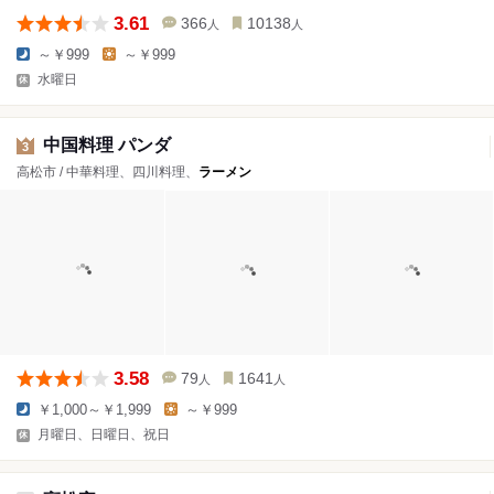
3.61
366
10138
人
人
～￥999
～￥999
水曜日
中国料理 パンダ
3
高松市 / 中華料理、四川料理、
ラーメン
3.58
79
1641
人
人
￥1,000～￥1,999
～￥999
月曜日、日曜日、祝日