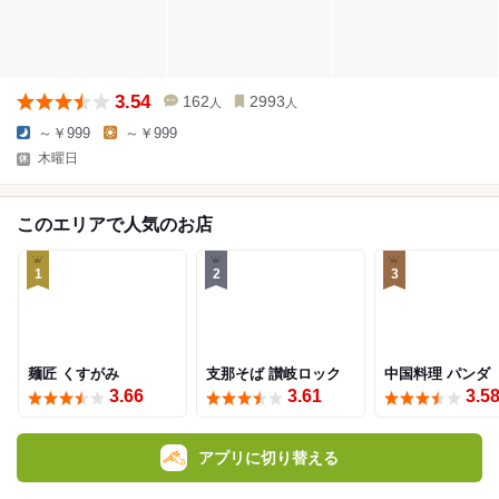
3.54
162
2993
人
人
～￥999
～￥999
木曜日
このエリアで人気のお店
1
2
3
麺匠 くすがみ
支那そば 讃岐ロック
中国料理 パンダ
3.66
3.61
3.5
アプリに切り替える