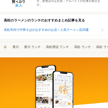
す。飲食店の正社員・アルバイトの仕事が探せま
す。
高松のラーメンのランチのおすすめまとめ記事を見る
高松市内で中華そばがおすすめのお店！人気ラーメン店20選
香川
香川 ランチ
高松周辺 ランチ
高松 ランチ
高松 ラ