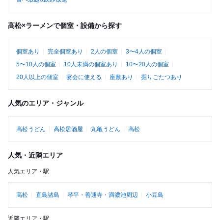
高松×ラーメンで個室・設備から探す
個室あり
完全個室あり
2人の個室
3〜4人の個室
5〜10人の個室
10人未満の個室あり
10〜20人の個室
20人以上の個室
宴会に使える
座敷あり
掘りごたつあり
人気のエリア・ジャンル
高松うどん
高松居酒屋
丸亀うどん
高松
人気・近隣エリア
人気エリア・駅
高松
直島諸島
琴平・善通寺・満濃池周辺
小豆島
近隣エリア・駅