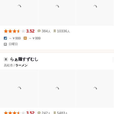
3.52
384
10336
人
人
～￥999
～￥999
日曜日
らぁ麺すずむし
8
高松市 /
ラーメン
3.52
242
5483
人
人