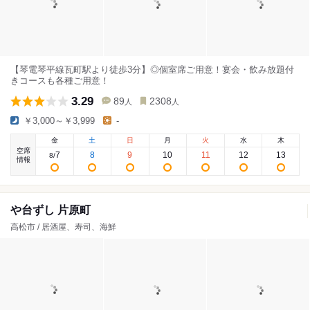
【琴電琴平線瓦町駅より徒歩3分】◎個室席ご用意！宴会・飲み放題付
きコースも各種ご用意！
3.29
89
2308
人
人
￥3,000～￥3,999
-
金
土
日
月
火
水
木
空席
7
8
9
10
11
12
13
8
/
情報
や台ずし 片原町
高松市 / 居酒屋、寿司、海鮮