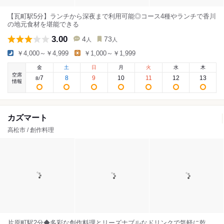
【瓦町駅5分】ランチから深夜まで利用可能◎コース4種やランチで香川
の地元食材を堪能できる
3.00
4
73
人
人
￥4,000～￥4,999
￥1,000～￥1,999
金
土
日
月
火
水
木
空席
7
8
9
10
11
12
13
8
/
情報
カズマート
高松市 / 創作料理
片原町駅2分◆多彩な創作料理とリーズナブルなドリンクで気軽に乾