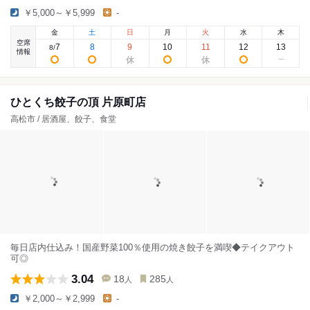
￥5,000～￥5,999
-
金
土
日
月
火
水
木
空席
7
8
9
10
11
12
13
8
/
情報
ひとくち餃子の頂 片原町店
高松市 / 居酒屋、餃子、食堂
毎日店内仕込み！国産野菜100％使用の焼き餃子を満喫◆テイクアウト
可◎
3.04
18
285
人
人
￥2,000～￥2,999
-