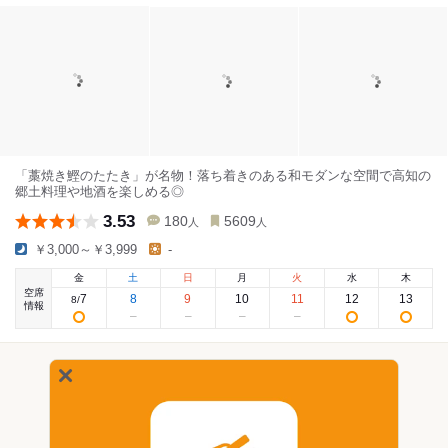
「藁焼き鰹のたたき」が名物！落ち着きのある和モダンな空間で高知の
郷土料理や地酒を楽しめる◎
3.53
180
5609
人
人
￥3,000～￥3,999
-
金
土
日
月
火
水
木
空席
7
8
9
10
11
12
13
8
/
情報