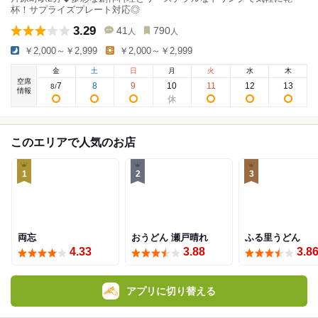
杯！サプライズプレート対応◎
3.29
41
790
人
人
￥2,000～￥2,999
￥2,000～￥2,999
金
土
日
月
火
水
木
空席
7
8
9
10
11
12
13
8
/
情報
このエリアで人気のお店
1
2
3
両忘
おうどん 瀬戸晴れ
ふる里うどん
4.33
3.88
3.8
アプリに切り替える