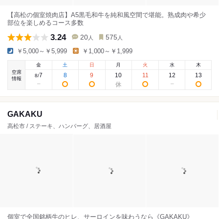
【高松の個室焼肉店】A5黒毛和牛を純和風空間で堪能。熟成肉や希少
部位を楽しめるコース多数
3.24
20
575
人
人
￥5,000～￥5,999
￥1,000～￥1,999
金
土
日
月
火
水
木
空席
7
8
9
10
11
12
13
8
/
情報
GAKAKU
高松市 / ステーキ、ハンバーグ、居酒屋
個室で全国銘柄牛のヒレ、サーロインを味わうなら《GAKAKU》