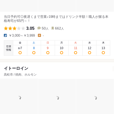
当日予約可◎夜遅くまで営業♪19時まではドリンク半額！職人が握る本
格寿司が65円～！
3.05
50
662
人
人
￥3,000～￥3,999
-
金
土
日
月
火
水
木
空席
7
8
9
10
11
12
13
8
/
情報
イトーロイン
高松市 / 焼肉、ホルモン