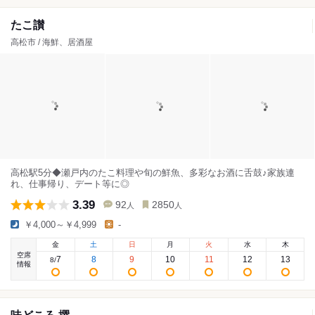
たこ讃
高松市 / 海鮮、居酒屋
高松駅5分◆瀬戸内のたこ料理や旬の鮮魚、多彩なお酒に舌鼓♪家族連
れ、仕事帰り、デート等に◎
3.39
92
2850
人
人
￥4,000～￥4,999
-
金
土
日
月
火
水
木
空席
7
8
9
10
11
12
13
8
/
情報