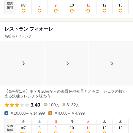
空席
7
8
9
10
11
12
13
8
/
情報
レストラン フィオーレ
高松市 / フレンチ
【高松駅1分】ホテル20階からの海景色や夜景とともに、シェフの技が
光る洗練フレンチを味わう
3.40
100
3132
人
人
￥10,000～￥14,999
￥4,000～￥4,999
金
土
日
月
火
水
木
空席
7
8
9
10
11
12
13
8
/
情報