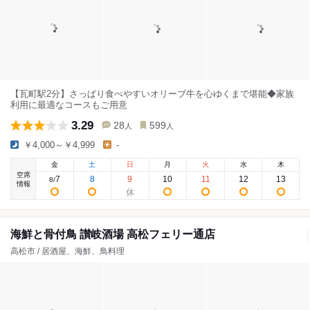
【瓦町駅2分】さっぱり食べやすいオリーブ牛を心ゆくまで堪能◆家族
利用に最適なコースもご用意
3.29
28
599
人
人
￥4,000～￥4,999
-
金
土
日
月
火
水
木
空席
7
8
9
10
11
12
13
8
/
情報
海鮮と骨付鳥 讃岐酒場 高松フェリー通店
高松市 / 居酒屋、海鮮、鳥料理