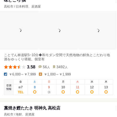
味どころ 撰
高松市 / 日本料理、居酒屋
ことでん林道駅5~10分◆和モダン空間で天然地物の鮮魚とこだわり地
酒をゆっくり堪能。個室有
3.58
56
3492
人
人
￥6,000～￥7,999
￥1,000～￥1,999
金
土
日
月
火
水
木
空席
7
8
9
10
11
12
13
8
/
情報
藁焼き鰹たたき 明神丸 高松店
高松市 / 海鮮、居酒屋