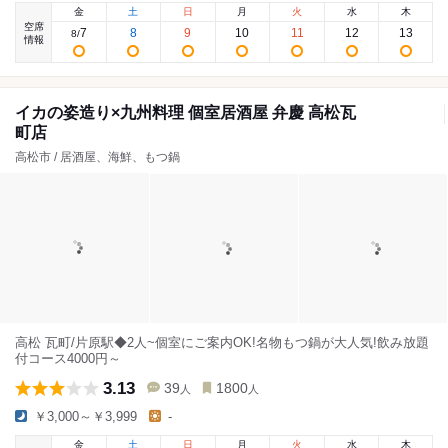
金
土
日
月
火
水
木
空席
7
8
9
10
11
12
13
8
/
情報
イカの姿造り×九州料理 個室居酒屋 弁慶 高松瓦
町店
高松市 / 居酒屋、海鮮、もつ鍋
高松 瓦町/片原駅◆2人~個室にご案内OK!名物もつ鍋が大人気!飲み放題
付コース4000円～
3.13
39
1800
人
人
￥3,000～￥3,999
-
金
土
日
月
火
水
木