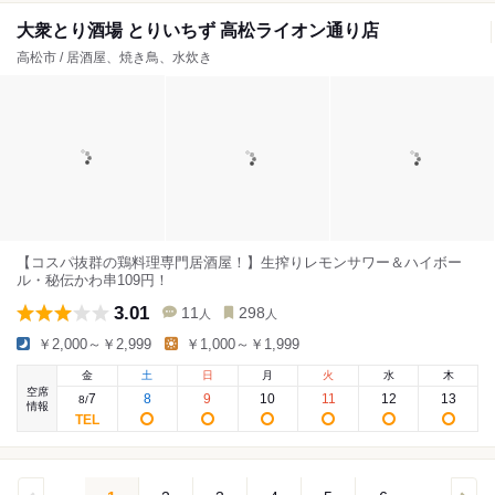
大衆とり酒場 とりいちず 高松ライオン通り店
高松市 / 居酒屋、焼き鳥、水炊き
【コスパ抜群の鶏料理専門居酒屋！】生搾りレモンサワー＆ハイボー
ル・秘伝かわ串109円！
3.01
11
298
人
人
￥2,000～￥2,999
￥1,000～￥1,999
金
土
日
月
火
水
木
空席
7
8
9
10
11
12
13
8
/
情報