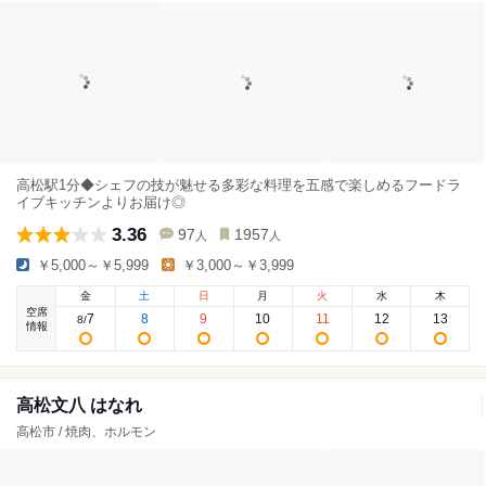
高松駅1分◆シェフの技が魅せる多彩な料理を五感で楽しめるフードラ
イブキッチンよりお届け◎
3.36
97
1957
人
人
￥5,000～￥5,999
￥3,000～￥3,999
金
土
日
月
火
水
木
空席
7
8
9
10
11
12
13
8
/
情報
高松文八 はなれ
高松市 / 焼肉、ホルモン