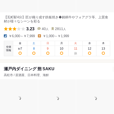
【瓦町駅4分】匠が織り成す鉄板焼き◆銘柄牛やフォアグラ等、上質食
材が様々なシーンを彩る
3.23
40
2811
人
人
￥6,000～￥7,999
￥1,000～￥1,999
金
土
日
月
火
水
木
空席
7
8
9
10
11
12
13
8
/
情報
瀬戸内ダイニング 朔 SAKU
高松市 / 居酒屋、日本料理、海鮮