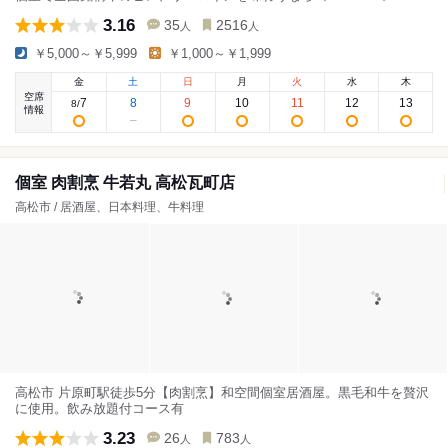
3.16
35
2516
人
人
￥5,000～￥5,999
￥1,000～￥1,999
金
土
日
月
火
水
木
空席
7
8
9
10
11
12
13
8
/
情報
個室 肉割烹 牛若丸 高松瓦町店
高松市 / 居酒屋、日本料理、牛料理
高松市 片原町駅徒歩5分【肉割烹】和空間個室居酒屋。黒毛和牛を贅沢
に使用。飲み放題付コース有
3.23
26
783
人
人