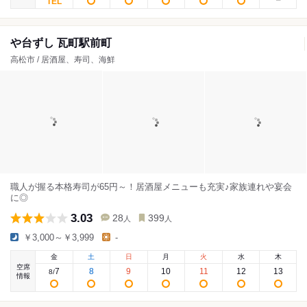
や台ずし 瓦町駅前町
高松市 / 居酒屋、寿司、海鮮
職人が握る本格寿司が65円～！居酒屋メニューも充実♪家族連れや宴会
に◎
3.03
28
399
人
人
￥3,000～￥3,999
-
金
土
日
月
火
水
木
空席
7
8
9
10
11
12
13
8
/
情報