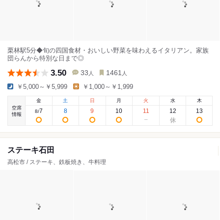
栗林駅5分◆旬の四国食材・おいしい野菜を味わえるイタリアン。家族
団らんから特別な日まで◎
3.50
33
1461
人
人
￥5,000～￥5,999
￥1,000～￥1,999
金
土
日
月
火
水
木
空席
7
8
9
10
11
12
13
8
/
情報
ステーキ石田
高松市 / ステーキ、鉄板焼き、牛料理