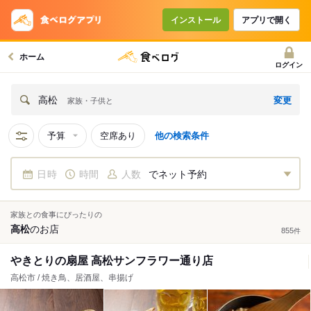
インストール
アプリで開く
ホーム
ログイン
変更
高松
家族・子供と
予算
空席あり
他の検索条件
日時
時間
人数
でネット予約
家族との食事にぴったりの
高松
の
お店
855
件
やきとりの扇屋 高松サンフラワー通り店
高松市 / 焼き鳥、居酒屋、串揚げ