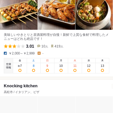
美味しいやきとりと居酒屋料理が自慢！新鮮で上質な食材で料理したメ
ニューはどれも絶品です！
3.01
10
419
人
人
￥2,000～￥2,999
-
金
土
日
月
火
水
木
空席
7
8
9
10
11
12
13
8
/
情報
Knocking kitchen
高松市 / イタリアン、ピザ