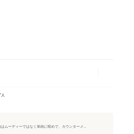
人
7
内はムーディーではなく単純に暗めで、カウンターメ...