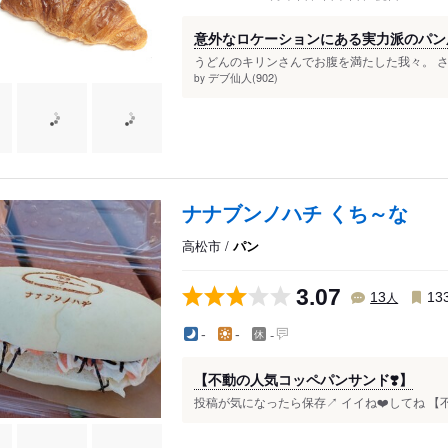
意外なロケーションにある実力派のパン
うどんのキリンさんでお腹を満たした我々。 さ
デブ仙人(902)
by
ナナブンノハチ くち～な
高松市 /
パン
3.07
人
13
13
-
-
-
【不動の人気コッペパンサンド❣️】
投稿が気になったら保存↗️ イイね❤️してね 【不