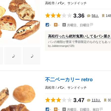
高松市 /
パン
、サンドイッチ
伏石駅
潟元駅
林道駅
太田駅（高松）
琴電屋島駅
木太東口駅
3.36
人
56
14
仏生山駅
古高松駅
元山駅（高松
月曜日、日曜日
-
-
駅
空港通り駅
八栗駅
水田駅
高松行ったら絶対鬼買いしてるパン屋さ
パンの種類が豊富で季節限定のものなどもあって
Jaibienmange(125)
by
不二ベーカリー retro
高松市 /
パン
、サンドイッチ
3.47
人
113
3
月曜日、日曜日、祝日
-
-