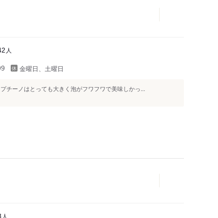
人
42
金曜日、土曜日
99
プチーノはとっても大きく泡がフワフワで美味しかっ...
人
8