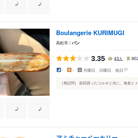
Boulangerie KURIMUGI
高松市 /
パン
3.35
人
43
80
月曜日、日曜日、祝日
-
-
［再訪問］ 前回買ったコルネと共に、海老とト
アミチャーベーカリー