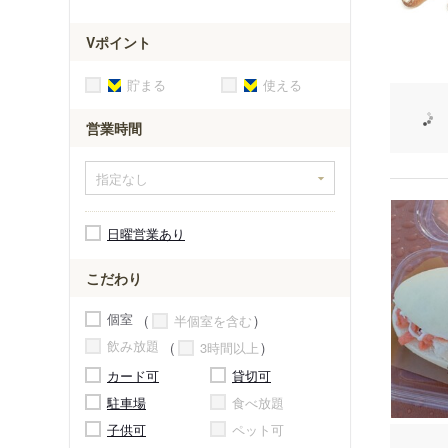
Vポイント
貯まる
使える
営業時間
日曜営業あり
こだわり
個室
半個室を含む
飲み放題
3時間以上
カード可
貸切可
駐車場
食べ放題
子供可
ペット可