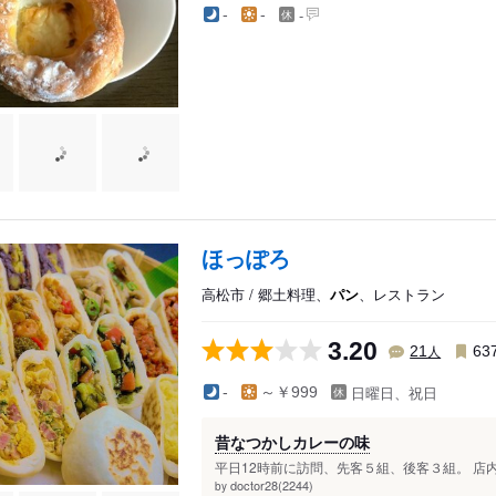
-
-
-
ほっぽろ
高松市 / 郷土料理、
パン
、レストラン
3.20
人
21
63
日曜日、祝日
-
～￥999
昔なつかしカレーの味
平日12時前に訪問、先客５組、後客３組。 店
doctor28(2244)
by