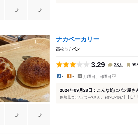
ナカベーカリー
高松市 /
パン
3.29
人
38
99
月曜日、日曜日
-
-
2024年09月28日：こんな処にパン屋
偶然見つけたパンやさん。 (◍˃ᗜ˂◍)ﾉ┣┫Ё┗└