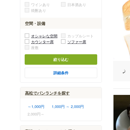
ワインあり
日本酒あり
焼酎あり
空間・設備
オシャレな空間
カップルシート
カウンター席
ソファー席
座敷
絞り込む
詳細条件
高松でパンランチを探す
～1,000円
1,000円 ～ 2,000円
2,000円～