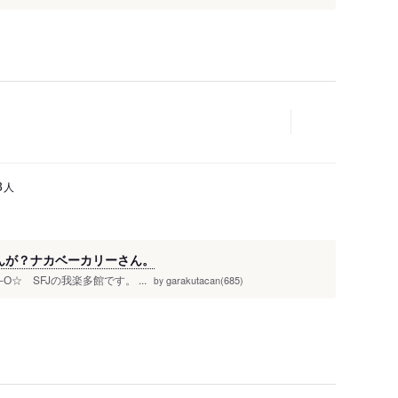
人
3
さんが？ナカベーカリーさん。
О☆ SFJの我楽多館です。 ...
garakutacan(685)
by