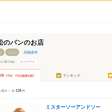
松のパンのお店
詳細条件
パン
らに絞り込む
テイクアウト
八栗口駅
一宮駅
六万寺駅
標準
ランキング
【予約・PR店舗優先順】
讃岐牟礼駅
円座駅
大町駅（高松
高松築港駅
岡本駅（高松）
八栗新道駅
を表示
／
全
126
片原町駅（高松）
件
今橋駅
塩屋駅（高松
瓦町駅
松島二丁目駅
房前駅
栗林公園駅
沖松島駅
原駅（高松）
ミスターソーアンドソー
北口駅
三条駅（高松）
春日川駅
花園駅（高松