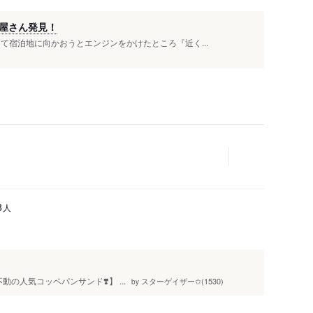
屋さん発見！
て宿泊地に向かおうとエンジンをかけたところ『近く...
人
3
動の人気コッペパンサンド❣️】 ...
スターゲイザー✩(1530)
by