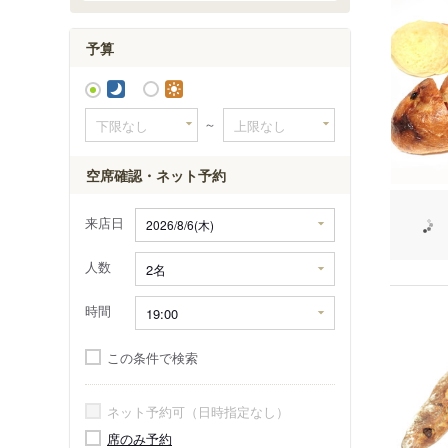
栗林駅
予算
木太町駅
屋島駅
古高松南
～
空席確認・ネット予約
来店日
人数
時間
この条件で検索
ネット予約可（日時指定なし）
席のみ予約