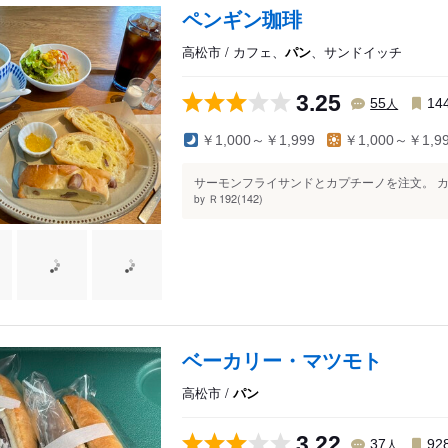
ペンギン珈琲
高松市 / カフェ、
パン
、サンドイッチ
3.25
人
55
14
￥1,000～￥1,999
￥1,000～￥1,9
サーモンフライサンドとカプチーノを注文。 カ
Ｒ192(142)
by
ベーカリー・マツモト
高松市 /
パン
3.22
人
37
92