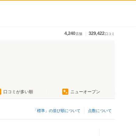
｜
4,240
329,422
店舗
口コミ
西前田駅
口コミが多い順
ニューオープン
）
高田駅（高松）
）
「標準」の並び順について
点数について
）