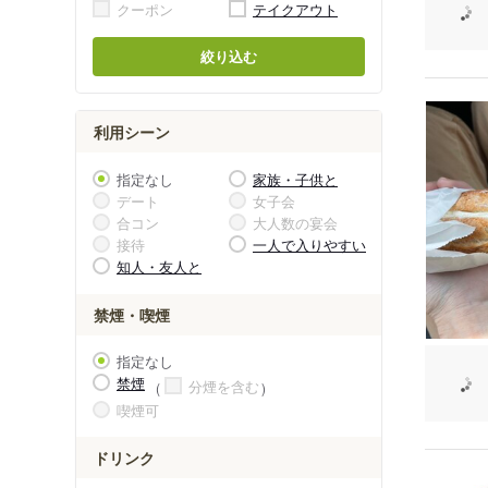
クーポン
テイクアウト
絞り込む
利用シーン
指定なし
家族・子供と
デート
女子会
合コン
大人数の宴会
接待
一人で入りやすい
知人・友人と
禁煙・喫煙
指定なし
禁煙
分煙を含む
喫煙可
ドリンク