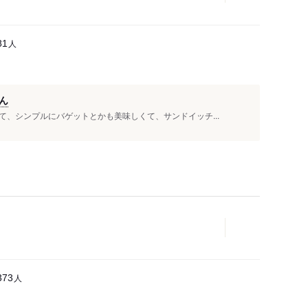
人
81
）
ん
、シンプルにバゲットとかも美味しくて、サンドイッチ...
人
373