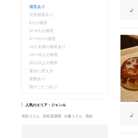
個室あり
完全個室あり
2人の個室
3〜4人の個室
5〜10人の個室
10人未満の個室あり
10〜20人の個室
20人以上の個室
宴会に使える
座敷あり
掘りごたつあり
人気のエリア・ジャンル
高松うどん
高松居酒屋
丸亀うどん
高松