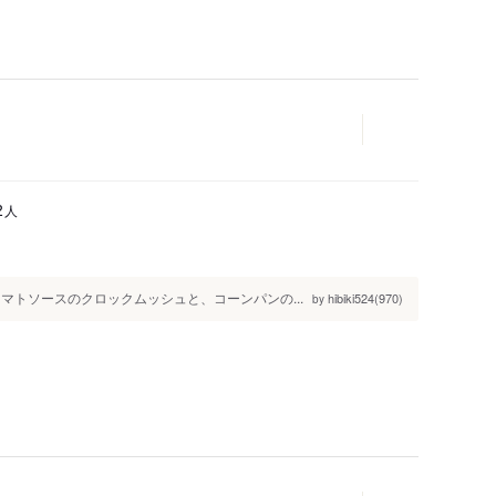
人
2
マトソースのクロックムッシュと、コーンパンの...
hibiki524(970)
by