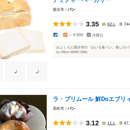
坂出市 /
パン
3.35
人
62
74
月曜日
-
～￥999
おふくろと国分寺の「おいも食パン」推しのパン
Office HARE(1290)
by
ラ・プリムール 鮮Doエブリ
高松市 /
パン
3.12
人
11
47