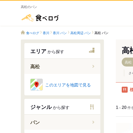
高松のパン
食べログ
食べログ
香川
香川 パン
高松周辺 パン
高松 パン
高
エリア
から探す
高松
高松
さ
高松駅
このエリアを地図で見る
香西駅
鬼無駅
ジャンル
から探す
1
端岡駅
～
20
件
国分駅
パン
昭和町駅
栗林公園