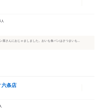
人
4
屋さんにおじゃましました。おいも食パンはさつまいも...
ィ六条店
人