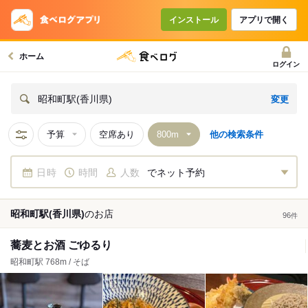
インストール
アプリで開く
ホーム
ログイン
変更
昭和町駅(香川県)
予算
空席あり
他の検索条件
日時
時間
人数
でネット予約
昭和町駅(香川県)
の
お店
96
件
蕎麦とお酒 ごゆるり
昭和町駅 768m / そば