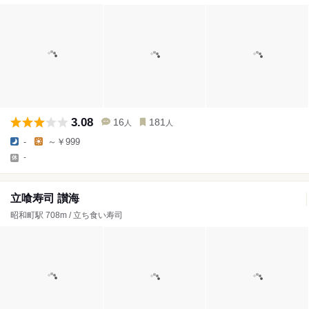
3.08
16
181
人
人
-
～￥999
-
立喰寿司 讃海
昭和町駅 708m / 立ち食い寿司