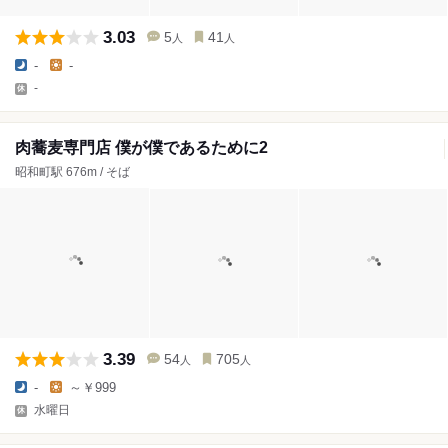
3.03
5
41
人
人
-
-
-
肉蕎麦専門店 僕が僕であるために2
昭和町駅 676m / そば
3.39
54
705
人
人
-
～￥999
水曜日