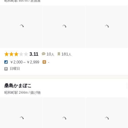
昭和町駅 697m / 居酒屋
3.11
10
181
人
人
￥2,000～￥2,999
-
日曜日
桑島かまぼこ
昭和町駅 244m / 揚げ物