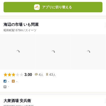
アプリに切り替える
海辺の市場 いも問屋
昭和町駅 679m / スイーツ
3.00
4
43
人
人
-
-
-
大衆酒場 安兵衛