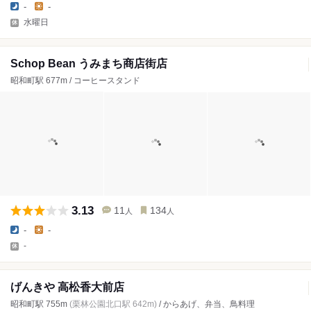
-
-
水曜日
Schop Bean うみまち商店街店
昭和町駅 677m / コーヒースタンド
3.13
11
134
人
人
-
-
-
げんきや 高松香大前店
昭和町駅 755m
(栗林公園北口駅 642m)
/ からあげ、弁当、鳥料理