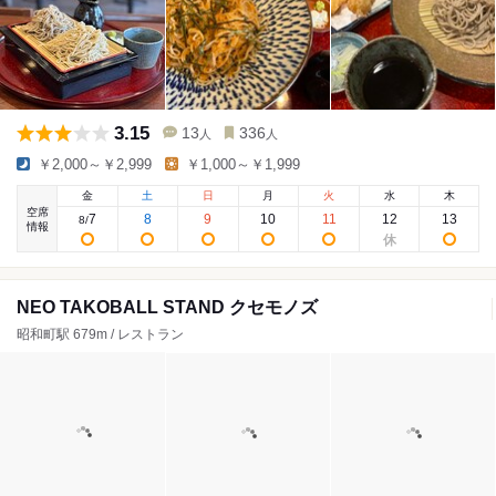
3.15
13
336
人
人
￥2,000～￥2,999
￥1,000～￥1,999
金
土
日
月
火
水
木
空席
7
8
9
10
11
12
13
8
/
情報
NEO TAKOBALL STAND クセモノズ
昭和町駅 679m / レストラン