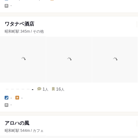
-
ワタナベ酒店
昭和町駅 345m / その他
-
1
16
人
人
-
-
-
アロハの風
昭和町駅 544m / カフェ