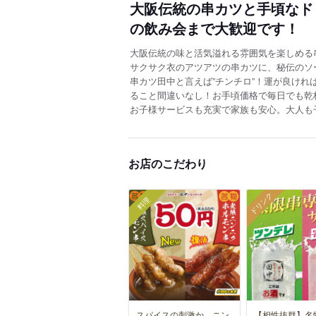
大阪伝統の串カツと手頃なド
の飲み会まで大歓迎です！
大阪伝統の味と活気溢れる雰囲気を楽しめる
サクサク衣のアツアツの串カツに、秘伝のソ
串カツ田中と言えば”チンチロ”！運が良けれ
ること間違いなし！お手頃価格で毎日でも乾
お子様サービスも充実で家族も安心。大人も
お店のこだわり
ドリンク
料理
スパイスの刺激か、ニン
【相性抜群】名