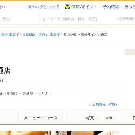
食べログについて
保有Vポイント
予約確認
行っ
揚げ）
高松 串揚げ
片原町駅（高松） 串揚げ
串カツ田中 高松ライオン通店
通店
79
人
ル：
串揚げ
居酒屋
うどん
店舗情報（詳細）
メニュー・コース
写真
379