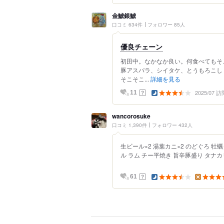
金鯱銀鯱
口コミ 634件
フォロワー 85人
優良チェーン
初田中。なかなか良い。何食べてもそ
豚アスパラ、シイタケ、とうもろこし
そこそこ...
詳細を見る
2025/07 訪
？
11
wancorosuke
口コミ 1,390件
フォロワー 432人
生ビール×2 湯葉カニ×2 のどぐろ 牡
ル ラム チー平焼き 旨辛豚盛り タナカ
？
61