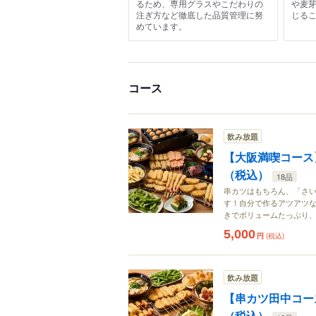
るため、専用グラスやこだわりの
や麦
注ぎ方など徹底した品質管理に努
じる
めています。
コース
飲み放題
【大阪満喫コース】
（税込）
18品
串カツはもちろん、「さ
す！自分で作るアツアツな
きでボリュームたっぷり、
5,000
円
(税込)
飲み放題
【串カツ田中コース
（税込）