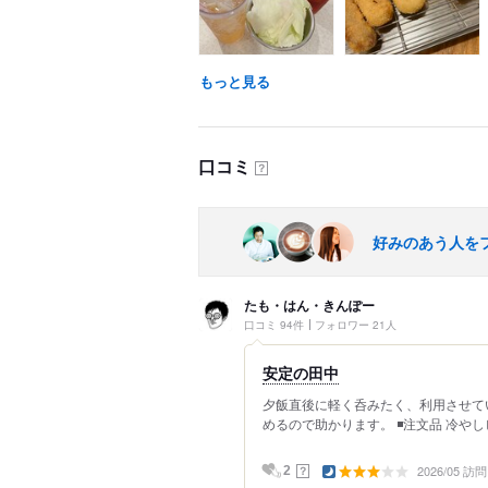
もっと見る
口コミ
？
好みのあう人を
たも・はん・きんぽー
口コミ 94件
フォロワー 21人
安定の田中
夕飯直後に軽く呑みたく、利用させて
めるので助かります。 ◾️注文品 冷やしピ
2026/05 訪問
？
2