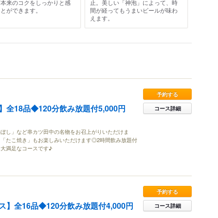
芽本来のコクをしっかりと感
止。美しい「神泡」によって、時
ことができます。
間が経ってもうまいビールが味わ
えます。
予約する
全18品◆120分飲み放題付5,000円
コース詳細
いぼし」など串カツ田中の名物をお召上がりいただけま
「たこ焼き」もお楽しみいただけます◎2時間飲み放題付
大満足なコースです♪
予約する
】全16品◆120分飲み放題付4,000円
コース詳細