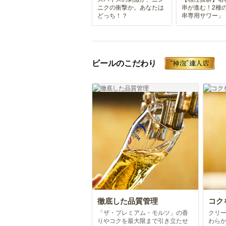
ニクの衝撃か。あなたは
串が進む！2種
どっち！？
串専用サワー」
ビールのこだわり
徹底した品質管理
コク
「ザ・プレミアム・モルツ」の香
クリ
りやコクを最大限まで引き立たせ
わら