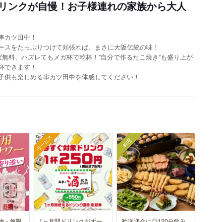
リンクが自慢！お子様連れの家族から大人
串カツ田中！
ースをたっぷりつけて頬張れば、まさに大阪伝統の味！
ば無料、ハズレてもメガ杯で乾杯！”自分で作るたこ焼き”も盛り上が
杯できます！
子供も楽しめる串カツ田中を体感してください！
サービス
料理
物・無限
1ヶ月間ドリンクがずー
歓送迎会に◎120分飲み