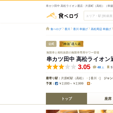
串カツ田中 高松ライオン通店 - 片原町（高松）（串
食べログ
食べログ
香川
香川 串揚げ
高松周辺 串揚げ
公式
無限串と相性抜群の無限串専用サワー登場
串カツ田中 高松ライオン
3.05
48
人
5
最寄り駅：
片原町駅（高松）
[
香川
]
ジャン
予算：
￥2,000～￥2,999
-
トップ
座席