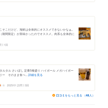
こそこだけど、海鮮は全体的にオススメできないかなぁ。
（期間限定）が美味かったのでオススメ。肉系も全体的に
問
1回
蠣タルタル さいぼし 定番5種盛り ハイボール メガハイボー
リー そのまま食べ...
詳細を見る
2025/01 訪問
3回
口コミ
をもっと見る （
48
人）