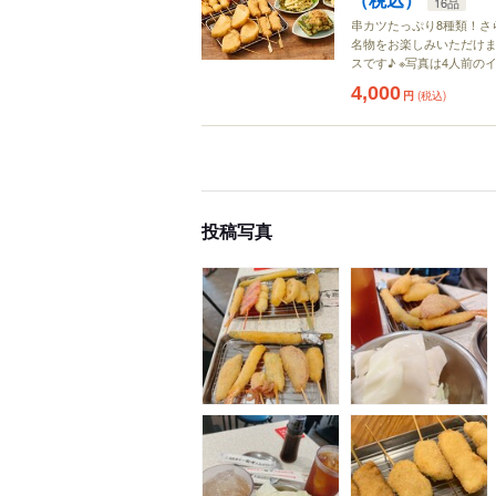
16品
串カツたっぷり8種類！さ
名物をお楽しみいただけま
スです♪ ※写真は4人前の
4,000
円
(税込)
投稿写真