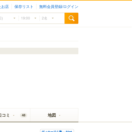
たお店
保存リスト
無料会員登録/ログイン
口コミ
地図
48
ディナーで人数 × 50pt