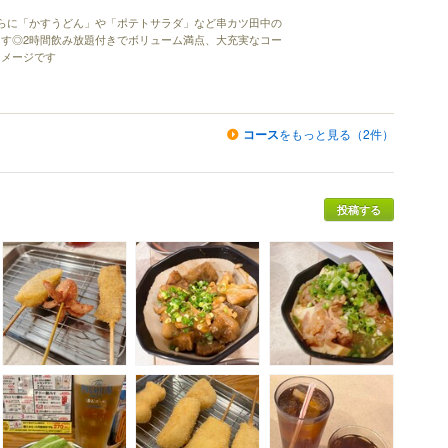
らに「かすうどん」や「ポテトサラダ」など串カツ田中の
す◎2時間飲み放題付きでボリューム満点、大充実なコー
イメージです
コース
をもっと見る（2件）
投稿する