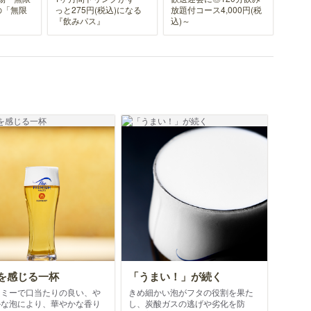
の「無限
っと275円(税込)になる
放題付コース4,000円(税
『飲みパス』
込)～
を感じる一杯
「うまい！」が続く
ーミーで口当たりの良い、や
きめ細かい泡がフタの役割を果た
かな泡により、華やかな香り
し、炭酸ガスの逃げや劣化を防