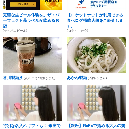
完璧な生ビール体験を。ザ・パ
【ロケットナウ】が利用できる
ーフェクト黒ラベルが飲めるお
食べログ掲載店舗をご紹介しま
店
す。
(サッポロビール)
(ロケットナウ)
谷川製麺所
あかね製麺
(高松市その他/うどん)
(香西/うどん)
特別な名入れギフトも！ 銀座で
【銀座】ReFaで始める大人の贅