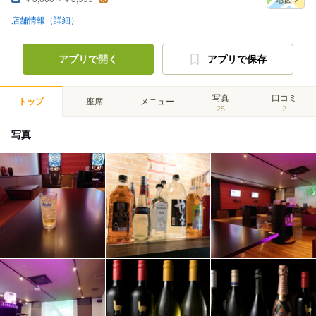
店舗情報（詳細）
アプリで開く
アプリで保存
写真
口コミ
トップ
座席
メニュー
25
2
写真