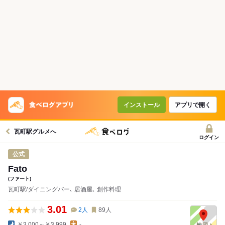
インストール
アプリで開く
瓦町駅グルメへ
ログイン
公式
Fato
(ファート)
瓦町駅/ダイニングバー､ 居酒屋､ 創作料理
3.01
2
人
89
人
￥3,000～￥3,999
-