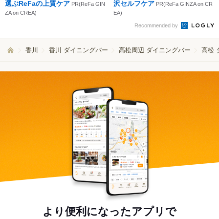
選ぶReFaの上質ケア
沢セルフケア
PR(ReFa GIN
PR(ReFa GINZA on CR
ZA on CREA)
EA)
Recommended by
香川
香川 ダイニングバー
高松周辺 ダイニングバー
高松
より便利になったアプリで