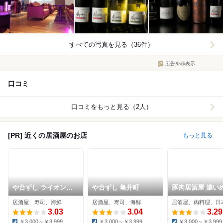
すべての写真を見る（36件）
広告を非表示
口コミ
口コミをもっと見る（2人）
[PR] 近くの居酒屋のお店
もっと見る
や台ずし ライオン通
や台ずし 亀井町
豚肉居酒屋 濃い
町
居酒屋、寿司、海鮮
居酒屋、寿司、海鮮
居酒屋、肉料理、日
3.03
3.04
3.29
￥3,000～￥3,999
￥3,000～￥3,999
￥3,000～￥3,999