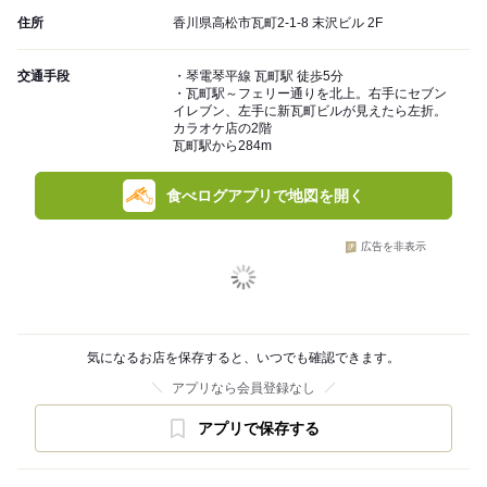
住所
香川県高松市瓦町2-1-8 末沢ビル 2F
交通手段
・琴電琴平線 瓦町駅 徒歩5分
・瓦町駅～フェリー通りを北上。右手にセブン
イレブン、左手に新瓦町ビルが見えたら左折。
カラオケ店の2階
瓦町駅から284m
食べログアプリで地図を開く
広告を非表示
気になるお店を保存すると、いつでも確認できます。
アプリなら会員登録なし
アプリで保存する