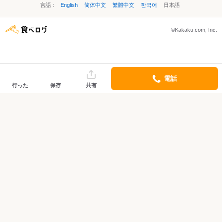
言語：
English
简体中文
繁體中文
한국어
日本語
©Kakaku.com, Inc.
電話
行った
保存
共有