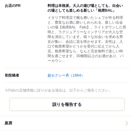
お店のPR
料理は本格派。大人の遊び場としても、出会い
の場としても楽しめる新しい「相席BAL」
イタリア料理店で腕を磨いたシェフが作る料理
と、豊富なお酒に酔いしれられる、新しい出会
いの場【相席BAL Fato】。ライトダウンした照
明と、ラグジュアリーなインテリアが大人な空
間を演出しています。様々な出会いを求める男
女が集い、会話に花を咲かせます。女性は、入
口で相席希望かどうかを受付に伝えてから入
店。相席希望なら、なんと完全無料で楽しい時
間を過ごせます。30種類以上のお酒があり、バ
ーカウン...
初投稿者
超セクシー斉
（1864）
※Fatoの店舗情報に誤りがある場合は、以下からご報告ください。
誤りを報告する
座席