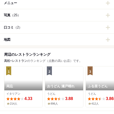
メニュー
写真
（25）
口コミ
（2）
地図
周辺のレストランランキング
高松
×
レストラン
のランキング（点数の高いお店）です。
1
2
3
両忘
おうどん 瀬戸晴れ
ふる里うどん
イタリアン
うどん
うどん
4.33
3.88
3.86
214人
896人
412人