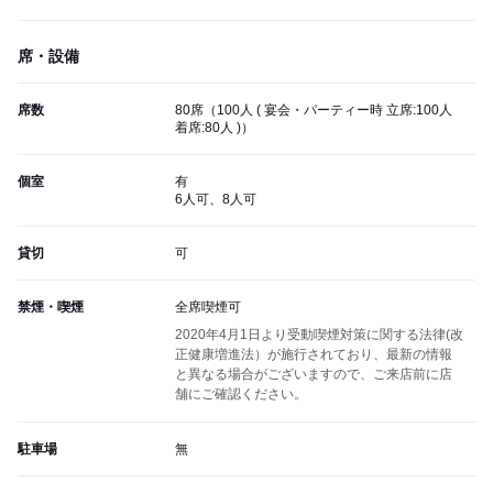
席・設備
席数
80席（100人 ( 宴会・パーティー時 立席:100人
着席:80人 )）
個室
有
6人可、8人可
貸切
可
禁煙・喫煙
全席喫煙可
2020年4月1日より受動喫煙対策に関する法律(改
正健康増進法）が施行されており、最新の情報
と異なる場合がございますので、ご来店前に店
舗にご確認ください。
駐車場
無