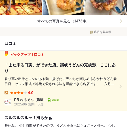
すべての写真を見る（1473件）
広告を非表示
口コミ
ピックアップ！口コミ
「また来る口実」ができた店。讃岐うどんの完成形、ここにあ
り
香り高い出汁とコシのある麺、揚げたて天ぷらが楽しめるさか枝うどん春
日店。セルフ形式で地元で愛される味を堪能できる名店です。 六月の
くせに気温３０度。 アスファルトが溶けて靴底にまとわりつく昼下が
4.0
り、僕は突如「さか枝うどん 春日店」へワープした。 いや、自転車を漕
Lunch:
いだだけなのだけれど、汗で時空...
P.R.ねるそん
（588）
2025/06 訪問
5回
スルスルスルッ！滑らかぁ
昼休み。 少し時間ができたので、うどんを食べにちょこっと外へ。 少し