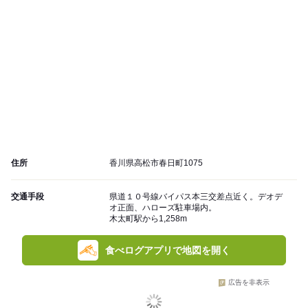
住所
香川県高松市春日町1075
交通手段
県道１０号線バイパス本三交差点近く。デオデ
オ正面、ハローズ駐車場内。
木太町駅から1,258m
食べログアプリで地図を開く
広告を非表示