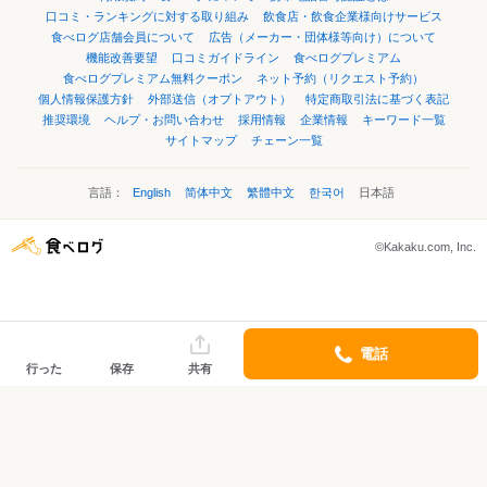
口コミ・ランキングに対する取り組み
飲食店・飲食企業様向けサービス
食べログ店舗会員について
広告（メーカー・団体様等向け）について
機能改善要望
口コミガイドライン
食べログプレミアム
食べログプレミアム無料クーポン
ネット予約（リクエスト予約）
個人情報保護方針
外部送信（オプトアウト）
特定商取引法に基づく表記
推奨環境
ヘルプ・お問い合わせ
採用情報
企業情報
キーワード一覧
サイトマップ
チェーン一覧
言語：
English
简体中文
繁體中文
한국어
日本語
©Kakaku.com, Inc.
電話
行った
保存
共有