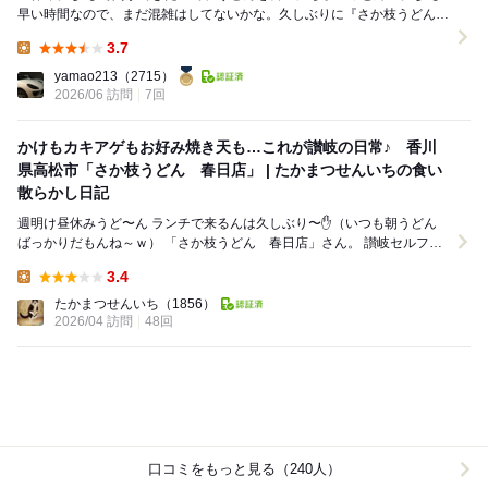
早い時間なので、まだ混雑はしてないかな。久しぶりに『さか枝うどん
春日店』さんに行ってみます。 やはり列は...
3.7
Lunch:
yamao213
（2715）
2026/06 訪問
7回
かけもカキアゲもお好み焼き天も…これが讃岐の日常♪ 香川
県高松市「さか枝うどん 春日店」 | たかまつせんいちの食い
散らかし日記
週明け昼休みうど〜ん ランチで来るんは久しぶり〜✋（いつも朝うどん
ばっかりだもんね～ｗ） 「さか枝うどん 春日店」さん。 讃岐セルフの
王道的人気店〜♪(´θ｀)ノ...
3.4
Lunch:
たかまつせんいち
（1856）
2026/04 訪問
48回
口コミをもっと見る（240人）