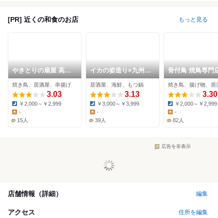
[PR] 近くの和食のお店
もっと見る
やきとりの扇屋 高松
イカの姿造り×九州料
骨付鳥 焼鳥専門店
東山崎店
理 個室居酒屋 弁慶 高
どり 高松店
焼き鳥、居酒屋、串揚げ
居酒屋、海鮮、もつ鍋
焼き鳥、揚げ物、居
松瓦町店
3.03
3.13
3.30
￥2,000～￥2,999
￥3,000～￥3,999
￥2,000～￥2,999
Dinner:
Dinner:
Dinner:
-
-
-
Lunch:
Lunch:
Lunch:
15人
39人
82人
広告を非表示
店舗情報（詳細）
編集
アクセス
住所を編集