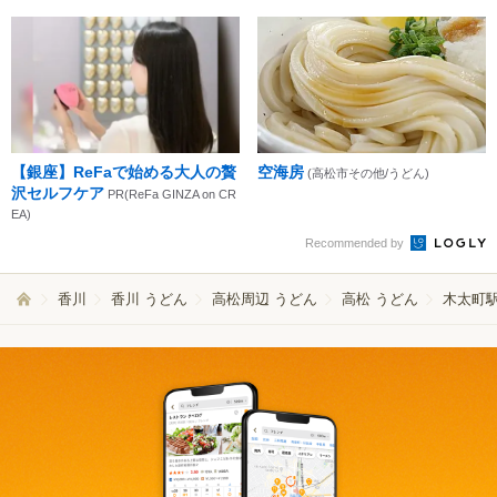
【銀座】ReFaで始める大人の贅
空海房
(高松市その他/うどん)
沢セルフケア
PR(ReFa GINZA on CR
EA)
Recommended by
香川
香川 うどん
高松周辺 うどん
高松 うどん
木太町駅