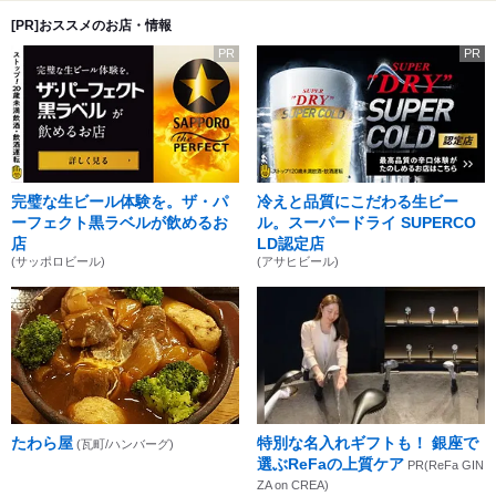
[PR]おススメのお店・情報
PR
PR
完璧な生ビール体験を。ザ・パ
冷えと品質にこだわる生ビー
ーフェクト黒ラベルが飲めるお
ル。スーパードライ SUPERCO
店
LD認定店
(サッポロビール)
(アサヒビール)
たわら屋
特別な名入れギフトも！ 銀座で
(瓦町/ハンバーグ)
選ぶReFaの上質ケア
PR(ReFa GIN
ZA on CREA)