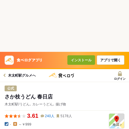
インストール
アプリで開く
木太町駅グルメへ
ログイン
公式
さか枝うどん 春日店
木太町駅/うどん､ カレーうどん､ 揚げ物
3.61
240
人
5178
人
-
～￥999