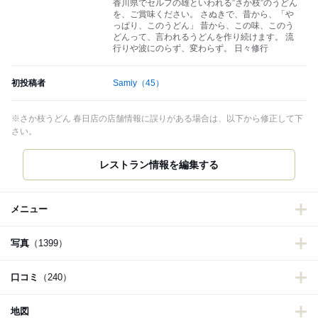
香川県でセルフの雄といわれる”さか枝”のうどん
を、ご賞味ください。 さぬきで、昔から、「や
っぱり、このうどん」 昔から、この味、このう
どんって、言われるうどんを作り続けます。 流
行りや波にのらず、変わらず。 日々修行
初投稿者
Samiy
（45）
※さか枝うどん 春日店の店舗情報に誤りがある場合は、以下から修正して下
さい。
レストラン情報を編集する
メニュー
写真
（1399）
口コミ
（240）
地図