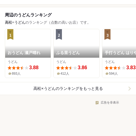
周辺のうどんランキング
高松
×
うどん
のランキング（点数の高いお店）です。
1
2
3
おうどん 瀬戸晴れ
ふる里うどん
手打うどん はり
うどん
うどん
うどん
3.88
3.86
3.83
893人
412人
594人
高松×うどん
のランキングをもっと見る
広告を非表示