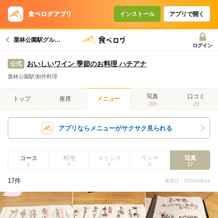
インストール
アプリで開く
栗林公園駅グルメへ
ログイン
おいしいワイン 季節のお料理 ハチアナ
公式
栗林公園駅/創作料理
写真
口コミ
トップ
座席
メニュー
268
29
アプリならメニューがサクサク見られる
コース
料理
ドリンク
ランチ
写真
1
0
0
0
17
17件
更新日 : 2020/09/18