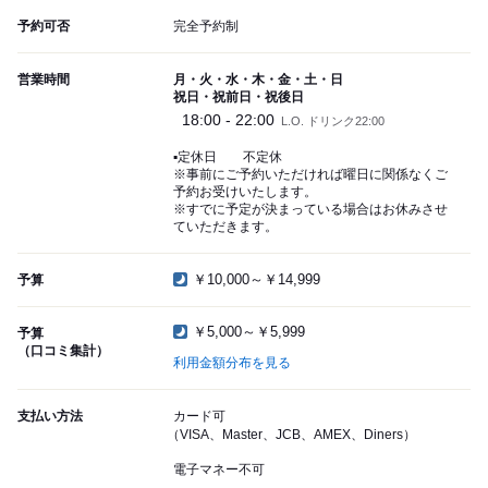
予約可否
完全予約制
営業時間
月・火・水・木・金・土・日
祝日・祝前日・祝後日
18:00 - 22:00
L.O. ドリンク22:00
▪️定休日 不定休
※事前にご予約いただければ曜日に関係なくご
予約お受けいたします。
※すでに予定が決まっている場合はお休みさせ
ていただきます。
￥10,000～￥14,999
予算
￥5,000～￥5,999
予算
（口コミ集計）
利用金額分布を見る
支払い方法
カード可
（VISA、Master、JCB、AMEX、Diners）
電子マネー不可