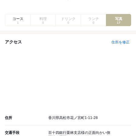
コース
料理
ドリンク
ランチ
写真
1
0
0
0
17
アクセス
住所を修正
住所
香川県高松市花ノ宮町1-11-28
交通手段
百十四銀行栗林支店様の正面向かい側