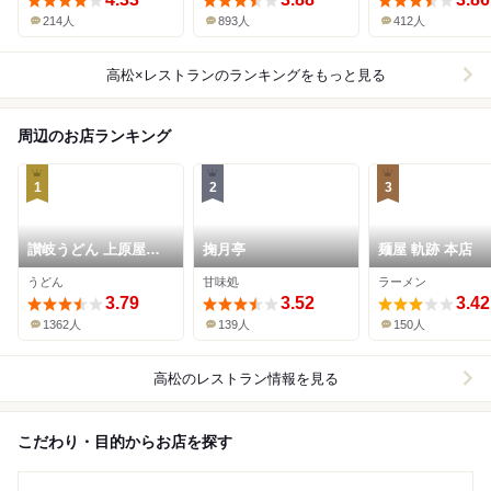
214人
893人
412人
高松×レストラン
のランキングをもっと見る
周辺のお店ランキング
1
2
3
讃岐うどん 上原屋本
掬月亭
麺屋 軌跡 本店
店
うどん
甘味処
ラーメン
3.79
3.52
3.42
1362人
139人
150人
高松
のレストラン情報を見る
こだわり・目的からお店を探す