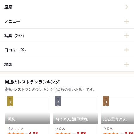
座席
メニュー
写真
（268）
口コミ
（29）
地図
周辺のレストランランキング
高松
×
レストラン
のランキング（点数の高いお店）です。
1
2
3
両忘
おうどん 瀬戸晴れ
ふる里うどん
イタリアン
うどん
うどん
4.33
3.88
3.86