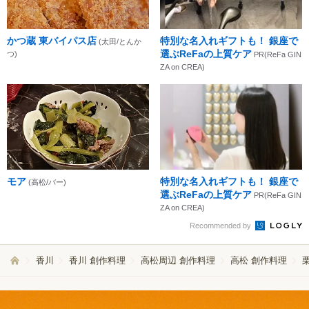
かつ蔵 東バイパス店
特別な名入れギフトも！ 銀座で
(太田/とんか
選ぶReFaの上質ケア
つ)
PR(ReFa GIN
ZA on CREA)
モア
特別な名入れギフトも！ 銀座で
(高松/バー)
選ぶReFaの上質ケア
PR(ReFa GIN
ZA on CREA)
Recommended by
香川
香川 創作料理
高松周辺 創作料理
高松 創作料理