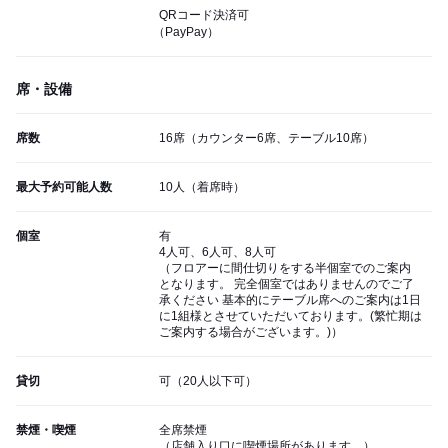
QRコード決済可
（PayPay）
席・設備
席数
16席（カウンター6席、テーブル10席）
最大予約可能人数
10人（着席時）
個室
有
4人可、6人可、8人可
（フロアーに間仕切りをする半個室でのご案内
となります。 完全個室ではありませんのでご了
承ください 基本的にテーブル席へのご案内は1日
に1組様とさせていただいております。(繁忙期は
ご案内する場合がございます。)）
貸切
可（20人以下可）
禁煙・喫煙
全席禁煙
（店舗入り口に喫煙場所があります。）