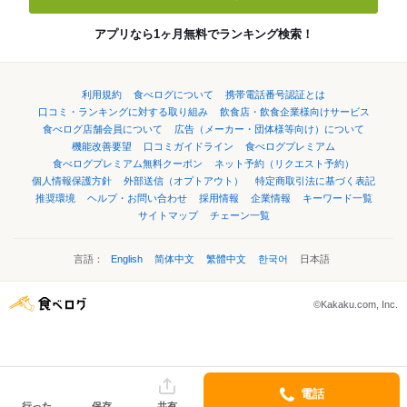
アプリなら1ヶ月無料でランキング検索！
利用規約
食べログについて
携帯電話番号認証とは
口コミ・ランキングに対する取り組み
飲食店・飲食企業様向けサービス
食べログ店舗会員について
広告（メーカー・団体様等向け）について
機能改善要望
口コミガイドライン
食べログプレミアム
食べログプレミアム無料クーポン
ネット予約（リクエスト予約）
個人情報保護方針
外部送信（オプトアウト）
特定商取引法に基づく表記
推奨環境
ヘルプ・お問い合わせ
採用情報
企業情報
キーワード一覧
サイトマップ
チェーン一覧
言語：
English
简体中文
繁體中文
한국어
日本語
©Kakaku.com, Inc.
電話
行った
保存
共有