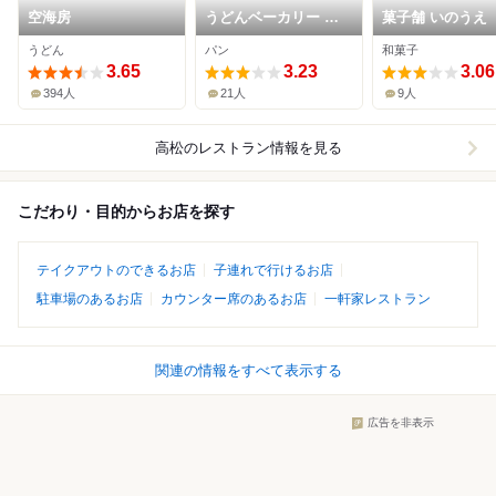
空海房
うどんベーカリー 空
菓子舗 いのうえ
麦
うどん
パン
和菓子
3.65
3.23
3.06
394人
21人
9人
高松
のレストラン情報を見る
こだわり・目的からお店を探す
テイクアウトのできるお店
子連れで行けるお店
駐車場のあるお店
カウンター席のあるお店
一軒家レストラン
関連の情報をすべて表示する
広告を非表示