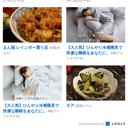
(アサヒビール)
(サッポロビール)
まん福 レインボー通り店
【大人気】ひんやり冷感寝具で
(太田/天
快適な睡眠をあなたに。
ぷら)
PR(アイ
リスプラザ)
【大人気】ひんやり冷感寝具で
モア
(高松/バー)
快適な睡眠をあなたに。
PR(アイ
リスプラザ)
Recommended by