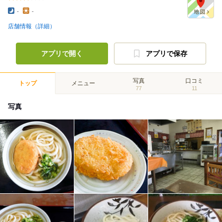
-
-
店舗情報（詳細）
アプリで開く
アプリで保存
写真
口コミ
トップ
メニュー
77
11
写真