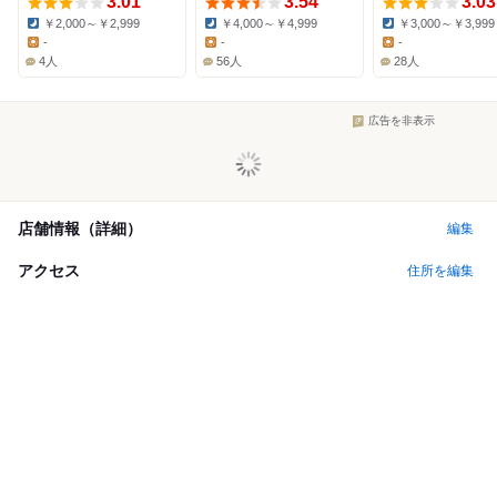
3.01
3.54
3.03
￥2,000～￥2,999
￥4,000～￥4,999
￥3,000～￥3,999
Dinner:
Dinner:
Dinner:
-
-
-
Lunch:
Lunch:
Lunch:
4人
56人
28人
広告を非表示
店舗情報（詳細）
編集
アクセス
住所を編集