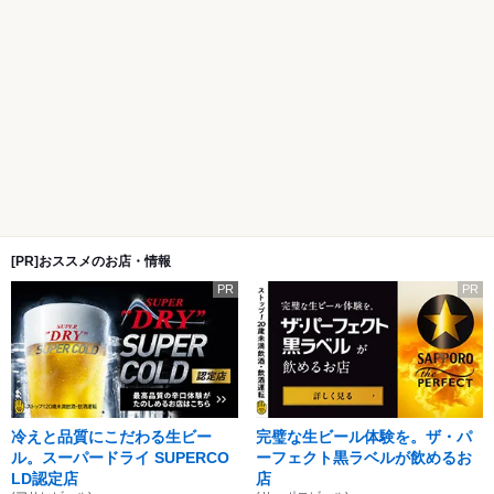
[PR]おススメのお店・情報
PR
PR
冷えと品質にこだわる生ビー
完璧な生ビール体験を。ザ・パ
ル。スーパードライ SUPERCO
ーフェクト黒ラベルが飲めるお
LD認定店
店