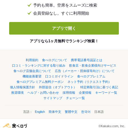
予約も簡単。空席をスムーズに検索
会員登録なし。すぐに利用開始
アプリで開く
アプリなら1ヶ月無料でランキング検索！
利用規約
食べログについて
携帯電話番号認証とは
口コミ・ランキングに対する取り組み
飲食店・飲食企業様向けサービス
食べログ店舗会員について
広告（メーカー・団体様等向け）について
機能改善要望
口コミガイドライン
食べログプレミアム
食べログプレミアム無料クーポン
ネット予約（リクエスト予約）
個人情報保護方針
外部送信（オプトアウト）
特定商取引法に基づく表記
推奨環境
ヘルプ・お問い合わせ
採用情報
企業情報
キーワード一覧
サイトマップ
チェーン一覧
言語：
English
简体中文
繁體中文
한국어
日本語
©Kakaku.com, Inc.