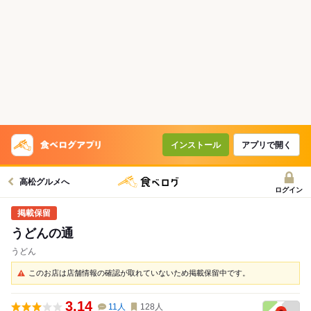
インストール
アプリで開く
高松グルメへ
ログイン
うどんの通
うどん
このお店は店舗情報の確認が取れていないため掲載保留中です。
3.14
11
人
128
人