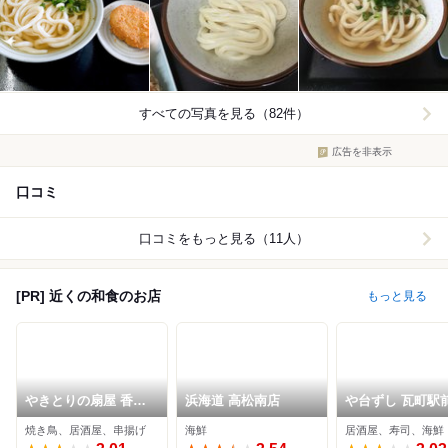
すべての写真を見る（82件）
広告を非表示
口コミ
口コミをもっと見る（11人）
[PR] 近くの和食のお店
もっと見る
やきとりの扇屋 香川
浜海道 高松南店
や台ずし 瓦町駅
町店
焼き鳥、居酒屋、串揚げ
海鮮
居酒屋、寿司、海鮮