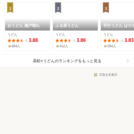
1
2
3
おうどん 瀬戸晴れ
ふる里うどん
手打うどん はり
うどん
うどん
うどん
3.88
3.86
3.83
894人
412人
594人
高松×うどん
のランキングをもっと見る
広告を非表示