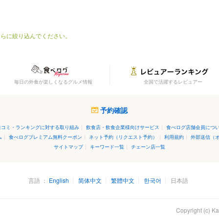
。
さらに絞り込んでください。
毎日の外食が楽しくなるグルメ情報
全国で活躍するレビュアー
予約確認
口コミ・ランキングに対する取り組み
|
飲食店・飲食企業様向けサービス
|
食べログ店舗会員につ
ム
|
食べログプレミアム無料クーポン
|
ネット予約（リクエスト予約）
|
利用規約
|
外部送信（
サイトマップ
|
キーワード一覧
|
チェーン店一覧
言語
English
简体中文
繁體中文
한국어
日本語
Copyright (c)
Ka