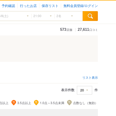
予約確認
行ったお店
保存リスト
無料会員登録/ログイン
｜
573
27,611
店舗
口コミ
リスト表示
表示件数
件
5点以上
3.5点以上
1.0点～3.5点未満
点数なし（無効）