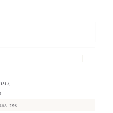
人
7181
9
亜喜丸（3328）