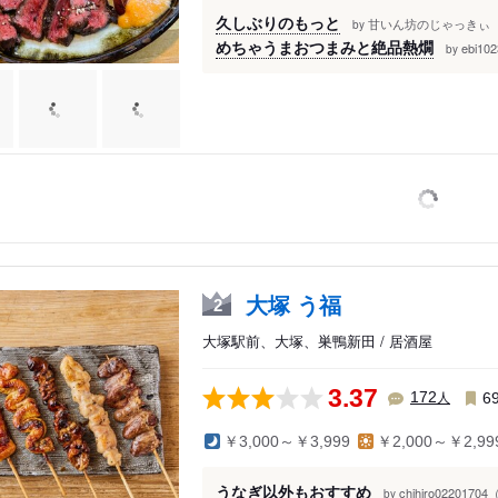
久しぶりのもっと
甘いん坊のじゃっきぃ（
by
めちゃうまおつまみと絶品熱燗
ebi10
by
大塚 う福
2
大塚駅前、大塚、巣鴨新田 / 居酒屋
3.37
人
172
6
￥3,000～￥3,999
￥2,000～￥2,99
うなぎ以外もおすすめ
chihiro0220170
by