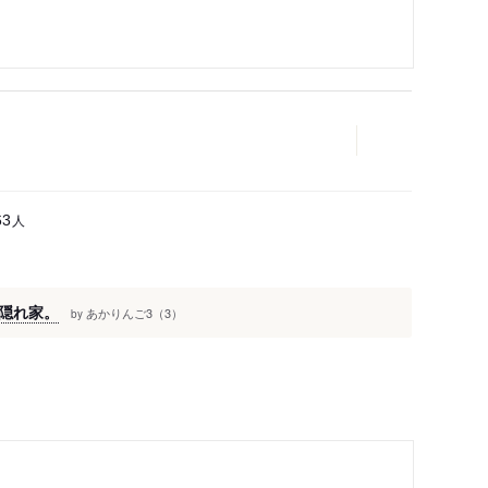
人
63
隠れ家。
あかりんご3（3）
by