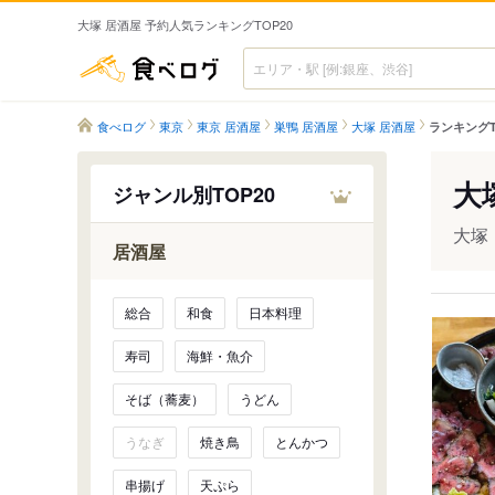
大塚 居酒屋 予約人気ランキングTOP20
食べログ
食べログ
東京
東京 居酒屋
巣鴨 居酒屋
大塚 居酒屋
ランキングT
大
ジャンル別TOP20
大塚
居酒屋
総合
和食
日本料理
寿司
海鮮・魚介
そば（蕎麦）
うどん
うなぎ
焼き鳥
とんかつ
串揚げ
天ぷら