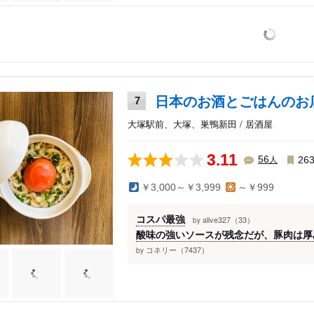
日本のお酒とごはんのお店
7
大塚駅前、大塚、巣鴨新田 / 居酒屋
3.11
人
56
26
￥3,000～￥3,999
～￥999
コスパ最強
alive327（33）
by
酸味の強いソースが残念だが、豚肉は厚み
コネリー（7437）
by