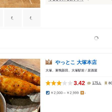
やっとこ 大塚本店
3
大塚、巣鴨新田、大塚駅前 / 居酒屋
込・白山
3.42
人
175
8
国寺
￥2,000～￥2,999
-