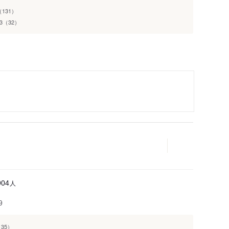
131）
23（32）
人
904
9
4（35）