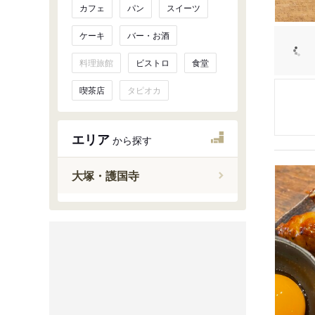
カフェ
パン
スイーツ
ケーキ
バー・お酒
料理旅館
ビストロ
食堂
喫茶店
タピオカ
エリア
から探す
大塚・護国寺
巣鴨・駒
大塚・護
王子
十条
赤羽