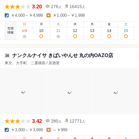
3.20
276
16415
人
人
￥4,000～￥4,999
￥1,000～￥1,999
日
月
火
水
木
金
土
空席
9
10
11
12
13
14
15
8
/
情報
ナンクルナイサ きばいやんせ 丸の内OAZO店
16
東京、大手町、二重橋前 / 居酒屋
3.42
280
12771
人
人
￥3,000～￥3,999
～￥999
日
月
火
水
木
金
土