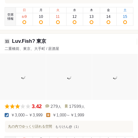
日
月
火
水
木
金
土
空席
9
10
11
12
13
14
15
8
/
情報
Luv.Fish? 東京
11
二重橋前、東京、大手町 / 居酒屋
3.42
279
17599
人
人
￥3,000～￥3,999
￥1,000～￥1,999
丸の内でゆっくり語れる空間
もりけん@（1）