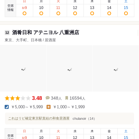
日
月
火
水
木
金
土
空席
9
10
11
12
13
14
15
8
/
情報
酒肴日和 アテニヨル 八重洲店
12
東京、大手町、日本橋 / 居酒屋
3.48
348
16594
人
人
￥5,000～￥5,999
￥1,000～￥1,999
これはリピ確定東京駅直結の和食居酒屋
chulanoir（14）
日
月
火
水
木
金
土
空席
9
10
11
12
13
14
15
8
/