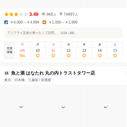
3.49
965
74897
人
人
￥4,000～￥4,999
￥1,000～￥1,999
アジフライ定食が食べたくて訪問。
JJ19（69）
日
月
火
水
木
金
土
空席
9
10
11
12
13
14
15
8
/
情報
魚と酒 はなたれ 丸の内トラストタワー店
15
東京、日本橋、三越前 / 居酒屋