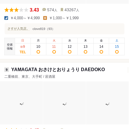
3.43
574
43267
人
人
￥4,000～￥4,999
￥1,000～￥1,999
さすが人気店。
clove819（93）
日
月
火
水
木
金
土
空席
9
10
11
12
13
14
15
8
/
情報
YAMAGATA おさけとおりょうり DAEDOKO
9
二重橋前、東京、大手町 / 居酒屋