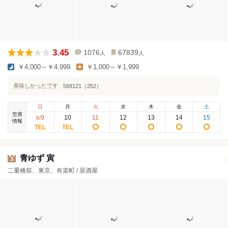
3.45
1076
67839
人
人
￥4,000～￥4,999
￥1,000～￥1,999
美味しかったです
568121（252）
日
月
火
水
木
金
土
空席
9
10
11
12
13
14
15
8
/
情報
青ゆず 寅
3
二重橋前、東京、有楽町 / 居酒屋