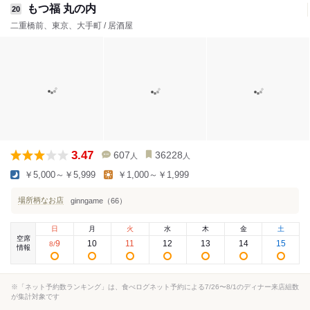
もつ福 丸の内
20
二重橋前、東京、大手町 / 居酒屋
3.47
607
36228
人
人
￥5,000～￥5,999
￥1,000～￥1,999
場所柄なお店
ginngame（66）
日
月
火
水
木
金
土
空席
9
10
11
12
13
14
15
8
/
情報
※「ネット予約数ランキング」は、食べログネット予約による7/26〜8/1のディナー来店組数
が集計対象です