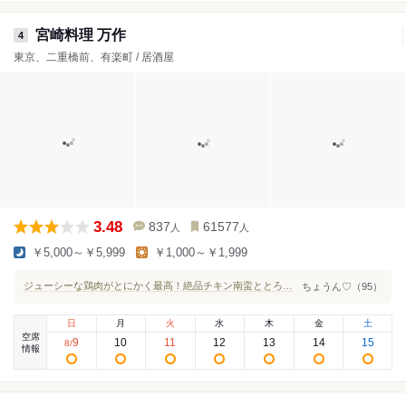
宮崎料理 万作
4
東京、二重橋前、有楽町 / 居酒屋
3.48
837
61577
人
人
￥5,000～￥5,999
￥1,000～￥1,999
ジューシーな鶏肉がとにかく最高！絶品チキン南蛮ととろとろ親子丼に大満足。
ちょうん♡（95）
日
月
火
水
木
金
土
空席
9
10
11
12
13
14
15
8
/
情報