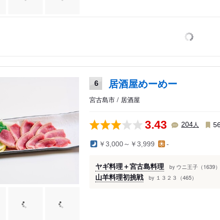
居酒屋めーめー
6
宮古島市 / 居酒屋
3.43
人
204
5
￥3,000～￥3,999
-
ヤギ料理＋宮古島料理
ウニ王子（1639
by
山羊料理初挑戦
１３２３（465）
by