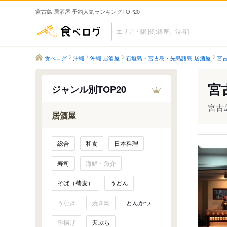
宮古島 居酒屋 予約人気ランキングTOP20
食べログ
食べログ
沖縄
沖縄 居酒屋
石垣島・宮古島・先島諸島 居酒屋
宮古
宮
ジャンル別TOP20
宮古
居酒屋
総合
和食
日本料理
寿司
海鮮・魚介
そば（蕎麦）
うどん
うなぎ
焼き鳥
とんかつ
串揚げ
天ぷら