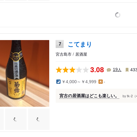
こてまり
7
宮古島市 / 居酒屋
3.08
人
19
43
￥4,000～￥4,999
-
宮古の居酒屋はどこも楽しい。
tk-2（
by