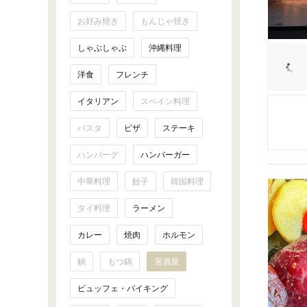
お好み焼き
もんじゃ焼き
しゃぶしゃぶ
沖縄料理
洋食
フレンチ
イタリアン
スペイン料理
パスタ
ピザ
ステーキ
ハンバーグ
ハンバーガー
中華料理
餃子
韓国料理
タイ料理
ラーメン
カレー
焼肉
ホルモン
鍋
もつ鍋
居酒屋
ビュッフェ・バイキング