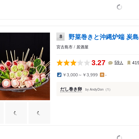
野菜巻きと沖縄炉端 炭島
8
宮古島市 / 居酒屋
3.27
人
59
41
￥3,000～￥3,999
-
だし巻き卵
AndyDon（1）
by