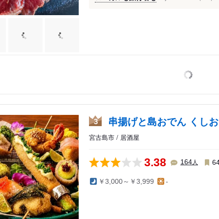
串揚げと島おでん くしお
3
宮古島市 / 居酒屋
3.38
人
164
6
波照間島周辺
￥3,000～￥3,999
-
伊良部島・多良間島
・北大東島