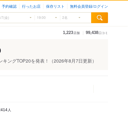
予約確認
行ったお店
保存リスト
無料会員登録/ログイン
｜
1,223
99,438
店舗
口コミ
0
キングTOP20を発表！
（2026年8月7日更新）
人
2414