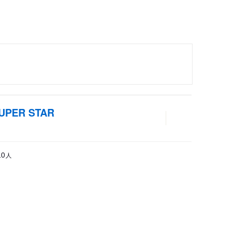
PER STAR
人
10