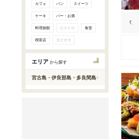
カフェ
パン
スイーツ
ケーキ
バー・お酒
料理旅館
ビストロ
食堂
喫茶店
タピオカ
エリア
から探す
宮古島・伊良部島・多良間島
石垣島
西表島・
宮古島・
与那国島
南大東島