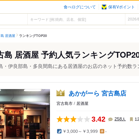
食べログについて
保有Vポイント
島 居酒屋
ランキングTOP20
古島 居酒屋 予約人気ランキングTOP2
島・伊良部島・多良間島にある居酒屋のお店のネット予約数ラン
あかがーら 宮古島店
1
宮古島市 / 居酒屋
3.42
人
258
1
￥3,000～￥3,999
-