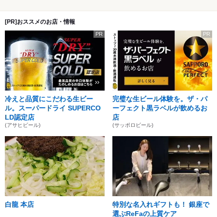
[PR]おススメのお店・情報
PR
PR
冷えと品質にこだわる生ビー
完璧な生ビール体験を。ザ・パ
ル。スーパードライ SUPERCO
ーフェクト黒ラベルが飲めるお
LD認定店
店
(アサヒビール)
(サッポロビール)
白龍 本店
特別な名入れギフトも！ 銀座で
選ぶReFaの上質ケア