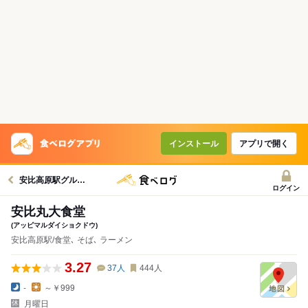
インストール
アプリで開く
安比高原駅グルメへ
ログイン
安比丸大食堂
(アッピマルダイショクドウ)
安比高原駅/食堂､ そば､ ラーメン
3.27
37
人
444
人
-
～￥999
月曜日