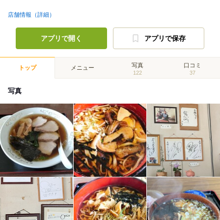
店舗情報（詳細）
アプリで開く
アプリで保存
写真
口コミ
トップ
メニュー
122
37
写真