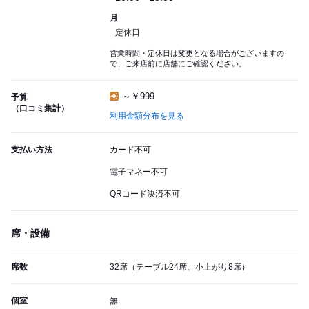
月
定休日
営業時間・定休日は変更となる場合がございますの
で、ご来店前に店舗にご確認ください。
～￥999
予算
（口コミ集計）
利用金額分布を見る
支払い方法
カード不可
電子マネー不可
QRコード決済不可
席・設備
席数
32席（テーブル24席、小上がり8席）
個室
無