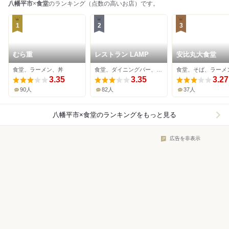
八幡平市
×
食堂
のランキング（点数の高いお店）です。
1
2
3
むら重
レストラン LAMP
安比丸大食堂
食堂、ラーメン、丼
食堂、ダイニングバー、スポーツバー
食堂、そば、ラーメ
3.35
3.35
3.27
90人
82人
37人
八幡平市×食堂
のランキングをもっと見る
広告を非表示