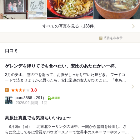
すべての写真を見る（138件）
広告を非表示
口コミ
ゲレンデを降りてでも食べたい、安比のあたたかい一杯。
2月の安比。 雪の中を滑って、お腹がしっかり空いた昼どき。 フードコ
ートで済ませようかと思ったら、安比常連の友人がひとこと。 「車ある
なら、絶対こっち。」 連れ...
3.8
Lunch:
paru8888
（291）
2026/02 訪問
1回
高原は真夏でも気持ちいいねぇ〜
8月6日（日） 北東北ツーリングの途中、一関から盛岡を経由し、さ
らに北上して冬は雪質がパウダースノーで世界中のスキーヤーやスノーボ
ーダー憧れの安比高原辺りまで進んで、近くの飲...