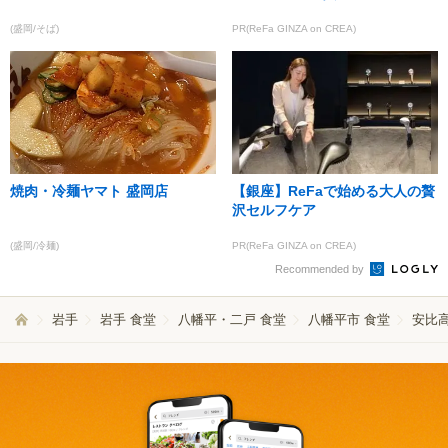
(盛岡/そば)
PR(ReFa GINZA on CREA)
焼肉・冷麺ヤマト 盛岡店
【銀座】ReFaで始める大人の贅
沢セルフケア
(盛岡/冷麺)
PR(ReFa GINZA on CREA)
Recommended by
岩手
岩手 食堂
八幡平・二戸 食堂
八幡平市 食堂
安比高