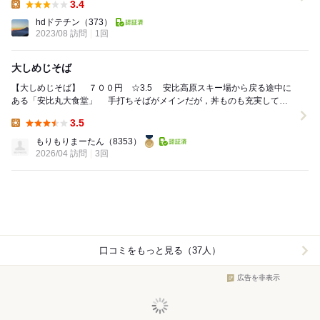
3.4
Lunch:
hdドテチン
（373）
2023/08 訪問
1回
大しめじそば
【大しめじそば】 ７００円 ☆3.5 安比高原スキー場から戻る途中に
ある「安比丸大食堂」 手打ちそばがメインだが，丼ものも充実してい
る。 いろんな種類のきのこを具にした...
3.5
Lunch:
もりもりまーたん
（8353）
2026/04 訪問
3回
口コミをもっと見る（37人）
広告を非表示