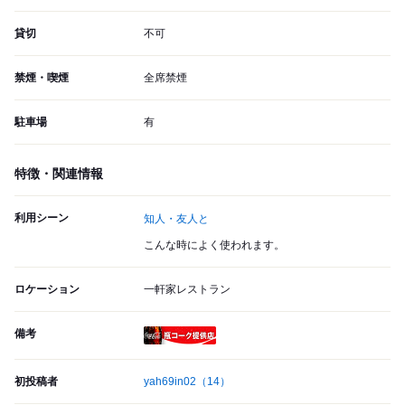
貸切
不可
禁煙・喫煙
全席禁煙
駐車場
有
特徴・関連情報
利用シーン
知人・友人と
こんな時によく使われます。
ロケーション
一軒家レストラン
備考
瓶コーク提供店
初投稿者
yah69in02
（14）