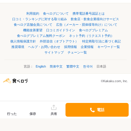
利用規約
食べログについて
携帯電話番号認証とは
口コミ・ランキングに対する取り組み
飲食店・飲食企業様向けサービス
食べログ店舗会員について
広告（メーカー・団体様等向け）について
機能改善要望
口コミガイドライン
食べログプレミアム
食べログプレミアム無料クーポン
ネット予約（リクエスト予約）
個人情報保護方針
外部送信（オプトアウト）
特定商取引法に基づく表記
推奨環境
ヘルプ・お問い合わせ
採用情報
企業情報
キーワード一覧
サイトマップ
チェーン一覧
言語：
English
简体中文
繁體中文
한국어
日本語
©Kakaku.com, Inc.
電話
行った
保存
共有