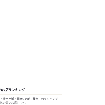
のお店ランキング
・浄土ケ浜・田老×そば（蕎麦）
のランキング
数の高いお店）
です。