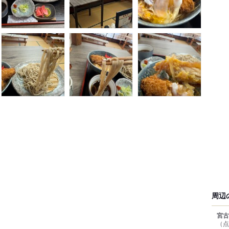
周辺
宮古
（点