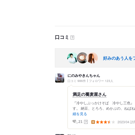
口コミ
？
好みのあう人を
にのみやきんちゃん
口コミ 986件
フォロワー 123人
満足の蕎麦屋さん
『冷やしぶっかけそば 冷やし三色』 
す。 納豆、とろろ、めかぶの、ねばね
細を見る
2023/04 訪
？
21