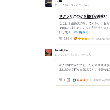
T848
口コミ 50件
フォロワー 14人
サクッサクのかき揚げが美味い
ここは十割蕎麦の店。ですがいつもカ
そばにしました。いつも割と待ちます
げが別々...
詳細を見る
2026/06 訪
？
13
hamii_ba
口コミ 337件
フォロワー 79人
友人の家に遊びに行ったらオススメさ
上に登って行った記憶です。 十割そば
2026/04 訪問
？
5