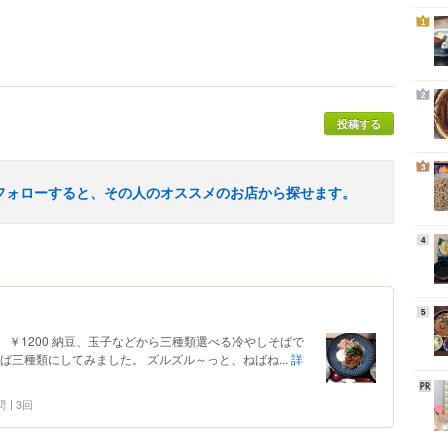
1
2
投稿する
3
フォローすると、その人のオススメのお店から探せます。
4
5
￥1200 納豆、玉子などから三種類選べる冷やしそばで
ば三種類にしてみました。 ズルズル～っと、ねばね...
詳
問
3回