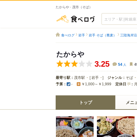
たからや - 茂市（そば）
食べログ
食べログ
岩手
岩手 そば（蕎麦）
三陸海岸沿
たからや
3.25
54
人
4
最寄り駅：
茂市駅
[
岩手
]
ジャンル：
そば
予算：
定休日
：
-
￥1,000～￥1,999
トップ
メニ