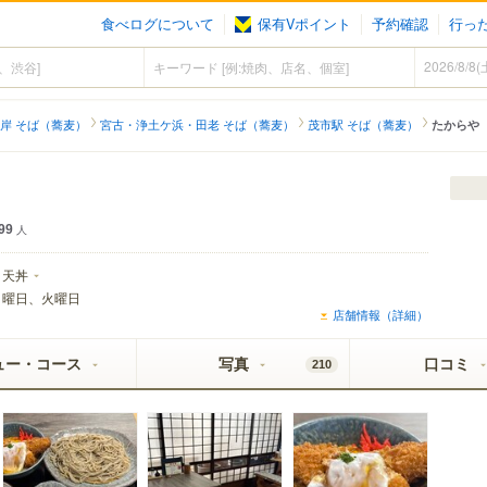
食べログについて
保有Vポイント
予約確認
行っ
岸 そば（蕎麦）
宮古・浄土ケ浜・田老 そば（蕎麦）
茂市駅 そば（蕎麦）
たからや
99
人
天丼
月曜日、火曜日
店舗情報（詳細）
ュー・コース
写真
口コミ
210