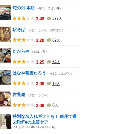
蛇の目 本店
（寿司、そば、丼）
3.48
377
人
駅そば
（そば、うどん、おにぎり）
3.28
62
人
たからや
（そば、天丼）
3.25
54
人
はなや蕎麦たろう
（そば、おにぎり）
3.09
16
人
吉兆庵
（そば、うどん）
3.06
8
人
特別な名入れギフトも！ 銀座で選
ぶReFaの上質ケア
PR（ReFa GINZA on CREA）