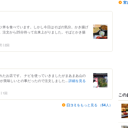
宮
ツ丼を食べています。しかし今日はそばの気分。かき揚げ
。注文から25分待って出来上がりました。そばとかき揚
問
2回
れたお店です。 ナビを使っていきましたがまあまあ山の
が美味しいとの事だったので注文しました...
詳細を見る
1回
この
口コミ
をもっと見る （
54
人）