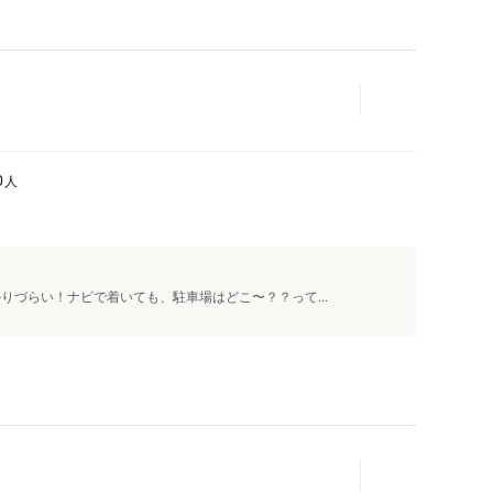
人
0
りづらい！ナビで着いても、駐車場はどこ〜？？って...