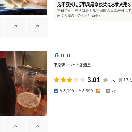
良栄寿司にて刺身盛合わせと太巻き等を
本日の食べ歩きは岩手県平泉町の良栄寿司にて刺
切り絵のえのちゃん(2244)
by
Ｇｕｕ
平泉駅 527m / 居酒屋
3.01
人
1
13
-
￥3,000～￥3,999
-