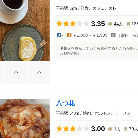
平泉駅 52m / 洋食、カフェ、カレー
3.35
人
44
13
月曜日、火
-
￥1,000～￥1,999
毛越寺を観光していたらお茶するところが終わっ
MIMS(606)
by
八つ花
平泉駅 540m / 焼肉、ホルモン、ラーメン
3.00
人
1
79