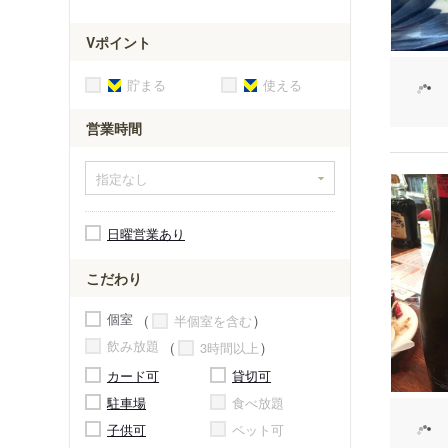
Vポイント
貯まる
使える
営業時間
日曜営業あり
こだわり
個室
半個室を含む
飲み放題
3時間以上
カード可
貸切可
駐車場
食べ放題
子供可
ペット可