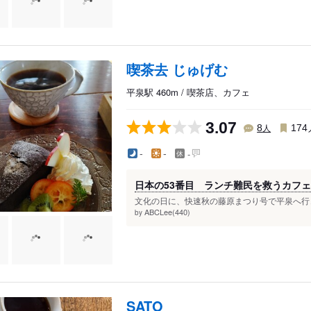
喫茶去 じゅげむ
平泉駅 460m / 喫茶店、カフェ
3.07
人
8
174
-
-
-
日本の53番目 ランチ難民を救うカフェ
文化の日に、快速秋の藤原まつり号で平泉へ行き
ABCLee(440)
by
SATO