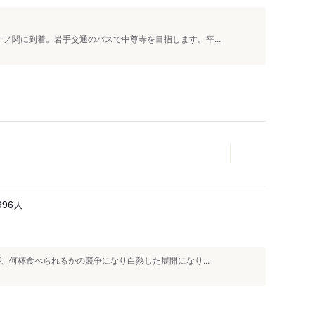
ノ関に到着。岩手交通のバスで中尊寺を目指します。平...
人
996
、何杯食べられるかの競争になり白熱した展開になり...