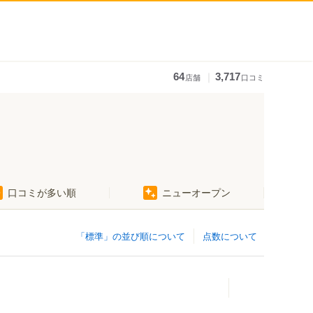
｜
64
3,717
店舗
口コミ
口コミが多い順
ニューオープン
「標準」の並び順について
点数について