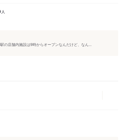
金色堂
人
9
岩手県の観光スポット一覧
駅の店舗内施設は9時からオープンなんだけど、なん...
人