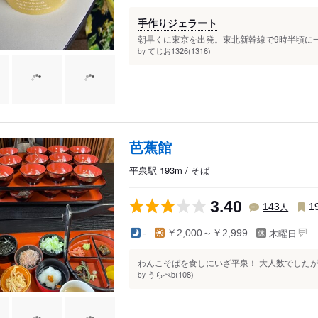
手作りジェラート
朝早くに東京を出発。東北新幹線で9時半頃に一
てじお1326(1316)
by
芭蕉館
平泉駅 193m / そば
3.40
人
143
1
木曜日
-
￥2,000～￥2,999
わんこそばを食しにいざ平泉！ 大人数でしたが
うらべb(108)
by