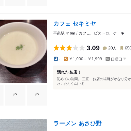
カフェ セキミヤ
平泉駅 416m / カフェ、ビストロ、ケーキ
3.09
人
20
65
日曜日
-
￥1,000～￥1,999
隠れた名店！
初めての訪問。 正直、お店の場所がかなり分か
こたんくん(143)
by
ラーメン あさひ野