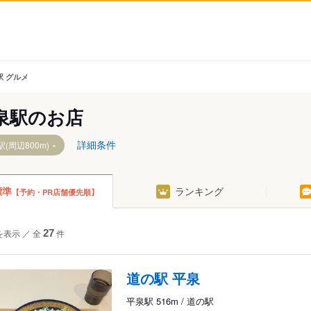
駅 グルメ
泉駅のお店
詳細条件
(周辺800m)
標準
ランキング
【予約・PR店舗優先順】
を表示
／
全
27
件
道の駅 平泉
平泉駅 516m / 道の駅