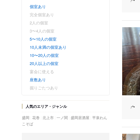
個室あり
完全個室あり
2人の個室
3〜4人の個室
5〜10人の個室
10人未満の個室あり
10〜20人の個室
20人以上の個室
宴会に使える
座敷あり
掘りごたつあり
人気のエリア・ジャンル
盛岡
花巻
北上市
一ノ関
盛岡居酒屋
平泉わん
こそば