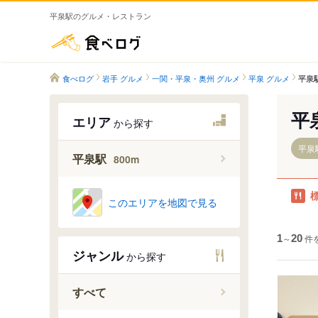
平泉駅のグルメ・レストラン
食べログ
食べログ
岩手 グルメ
一関・平泉・奥州 グルメ
平泉 グルメ
平泉
平
エリア
から探す
平泉駅
平泉駅
800m
このエリアを地図で見る
1
～
20
件
ジャンル
から探す
すべて