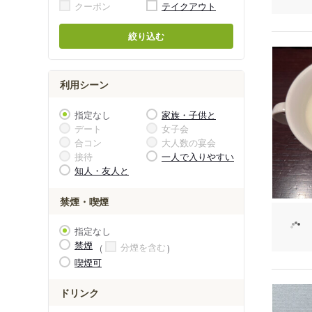
クーポン
テイクアウト
絞り込む
利用シーン
指定なし
家族・子供と
デート
女子会
合コン
大人数の宴会
接待
一人で入りやすい
知人・友人と
禁煙・喫煙
指定なし
禁煙
分煙を含む
喫煙可
ドリンク