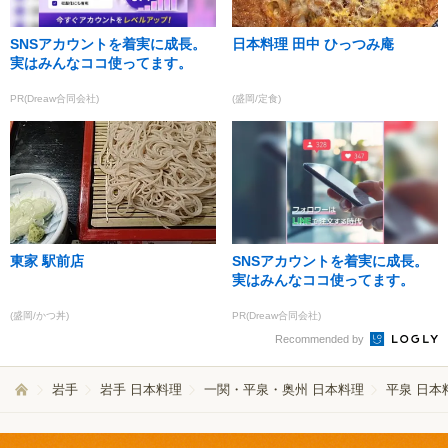
SNSアカウントを着実に成長。
日本料理 田中 ひっつみ庵
実はみんなココ使ってます。
PR(Dreaw合同会社)
(盛岡/定食)
東家 駅前店
SNSアカウントを着実に成長。
実はみんなココ使ってます。
(盛岡/かつ丼)
PR(Dreaw合同会社)
Recommended by
岩手
岩手 日本料理
一関・平泉・奥州 日本料理
平泉 日本