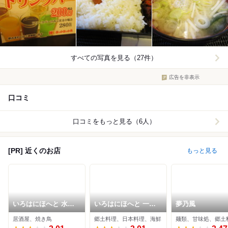
すべての写真を見る（27件）
広告を非表示
口コミ
口コミをもっと見る（6人）
[PR] 近くのお店
もっと見る
いろはにほへと 水沢
いろはにほへと 一関
夢乃風
駅前店
駅前店
居酒屋、焼き鳥
郷土料理、日本料理、海鮮
麺類、甘味処、郷土