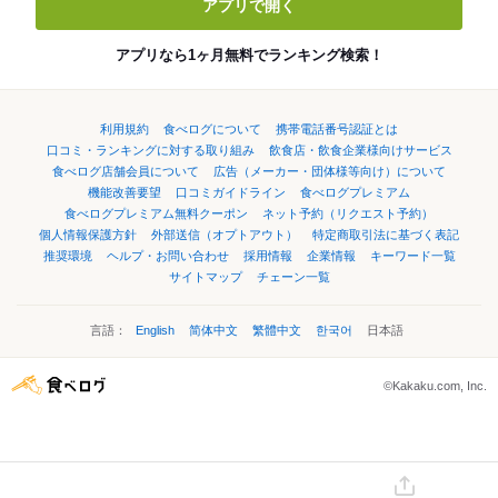
アプリで開く
アプリなら1ヶ月無料でランキング検索！
利用規約
食べログについて
携帯電話番号認証とは
口コミ・ランキングに対する取り組み
飲食店・飲食企業様向けサービス
食べログ店舗会員について
広告（メーカー・団体様等向け）について
機能改善要望
口コミガイドライン
食べログプレミアム
食べログプレミアム無料クーポン
ネット予約（リクエスト予約）
個人情報保護方針
外部送信（オプトアウト）
特定商取引法に基づく表記
推奨環境
ヘルプ・お問い合わせ
採用情報
企業情報
キーワード一覧
サイトマップ
チェーン一覧
言語：
English
简体中文
繁體中文
한국어
日本語
©Kakaku.com, Inc.