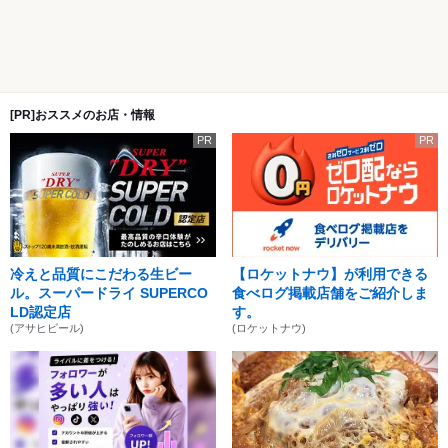
[PR]おススメのお店・情報
PR
PR
冷えと品質にこだわる生ビー
【ロケットナウ】が利用できる
ル。スーパードライ SUPERCO
食べログ掲載店舗をご紹介しま
LD認定店
す。
(アサヒビール)
(ロケットナウ)