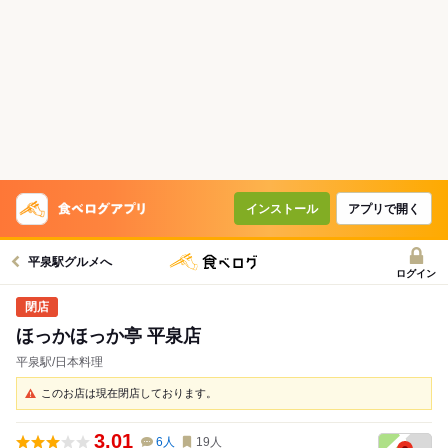
インストール
アプリで開く
平泉駅グルメへ
ログイン
ほっかほっか亭 平泉店
平泉駅/日本料理
このお店は現在閉店しております。
3.01
6
人
19
人