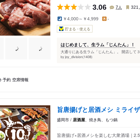
3.06
人
7
321
￥4,000～￥4,999
-
貯まる・使える
はじめまして、生ラム「じんたん」！
大通りにある生ラム「じんたん」。 開店して３
joy_division(1408)
by
ト予約
空席情報
旨唐揚げと居酒メシ ミライザ
盛岡市 /
居酒屋
、焼き鳥、もつ鍋
旨唐揚げ×居酒メシを楽しむ大衆酒場｜2.