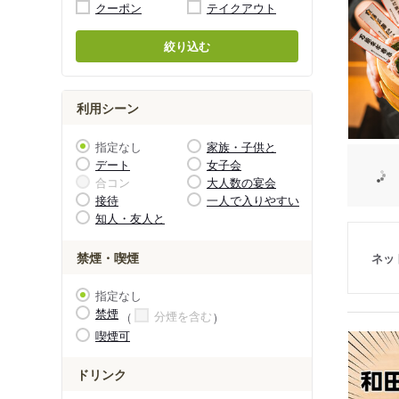
クーポン
テイクアウト
絞り込む
利用シーン
指定なし
家族・子供と
デート
女子会
合コン
大人数の宴会
接待
一人で入りやすい
知人・友人と
禁煙・喫煙
ネッ
指定なし
禁煙
分煙を含む
喫煙可
ドリンク