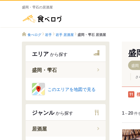
盛岡・雫石の居酒屋
食べログ
食べログ
岩手
岩手 居酒屋
盛岡・雫石 居酒屋
盛
エリア
から探す
盛岡
盛岡・雫石
さ
盛岡
このエリアを地図で見る
雫石町
矢巾町・
ジャンル
から探す
1
滝沢市
～
20
件
居酒屋