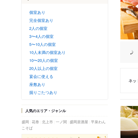
個室あり
完全個室あり
2人の個室
3〜4人の個室
5〜10人の個室
10人未満の個室あり
10〜20人の個室
20人以上の個室
宴会に使える
ネッ
座敷あり
掘りごたつあり
人気のエリア・ジャンル
盛岡
花巻
北上市
一ノ関
盛岡居酒屋
平泉わん
こそば