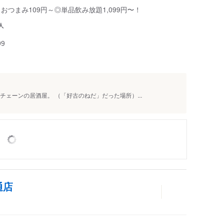
つまみ109円～◎単品飲み放題1,099円〜！
人
99
チェーンの居酒屋。 （「好古のねだ」だった場所）...
通店