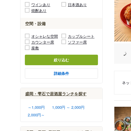
ワインあり
日本酒あり
焼酎あり
空間・設備
オシャレな空間
カップルシート
カウンター席
ソファー席
座敷
絞り込む
詳細条件
ネッ
盛岡・雫石で居酒屋ランチを探す
～1,000円
1,000円 ～ 2,000円
2,000円～