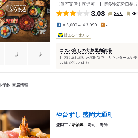
【個室完備！喫煙可！】博多駅筑紫口徒歩
3.08
人
35
85
￥3,000～￥3,999
-
貯まる・使える
コスパ良しの大衆馬肉酒場
店内は落ち着いた雰囲気で、カウンター席やテー
ぱぱグルメ(216)
by
ト予約
空席情報
や台ずし 盛岡大通町
盛岡市 /
居酒屋
、寿司、海鮮