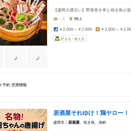
【盛岡大通沿い】野菜巻き串と焼き鳥が楽
人
人
-
98
￥2,000～￥2,999
￥2,000～￥2,9
貯まる・使える
ト予約
空席情報
居酒屋それゆけ！鶏ヤロー！
盛岡市 /
居酒屋
、焼き鳥、海鮮