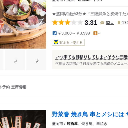
★盛岡駅徒歩3分★『三陸鮮魚と炭焼牛た
3.31
人
63
17
￥3,000～￥3,999
-
貯まる・使える
いつ来ても目移りしてしまいそうな三陸
何度目の訪問か？何度か来ても未踏のメニューあ
ト予約
空席情報
野菜巻 焼き鳥 串とメシには
盛岡市 /
居酒屋
、焼き鳥、串焼き