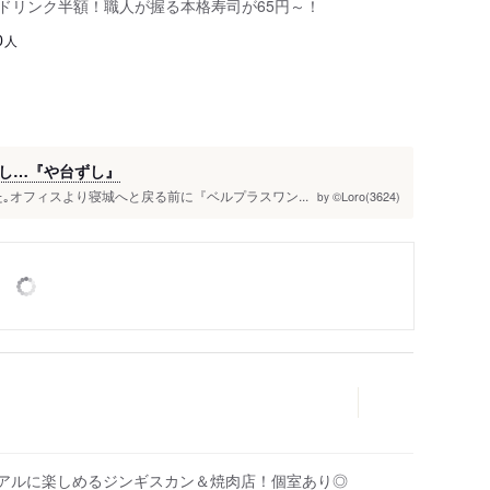
はドリンク半額！職人が握る本格寿司が65円～！
人
0
し…『や台ずし』
た｡オフィスより寝城へと戻る前に『ベルプラスワン...
©Loro(3624)
by
ュアルに楽しめるジンギスカン＆焼肉店！個室あり◎