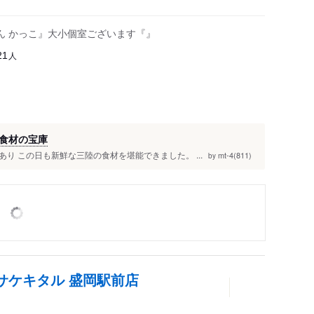
ん かっこ』大小個室ございます『』
人
21
食材の宝庫
り この日も新鮮な三陸の食材を堪能できました。 ...
mt-4(811)
by
 サケキタル 盛岡駅前店