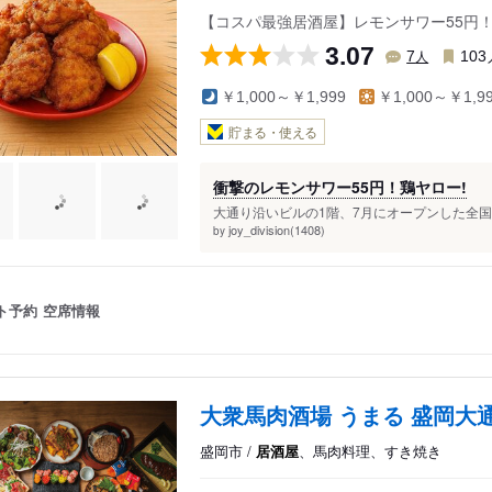
【コスパ最強居酒屋】レモンサワー55円！お
3.07
人
7
103
￥1,000～￥1,999
￥1,000～￥1,9
貯まる・使える
衝撃のレモンサワー55円！鶏ヤロー!
大通り沿いビルの1階、7月にオープンした全国
joy_division(1408)
by
ト予約
空席情報
大衆馬肉酒場 うまる 盛岡大
盛岡市 /
居酒屋
、馬肉料理、すき焼き