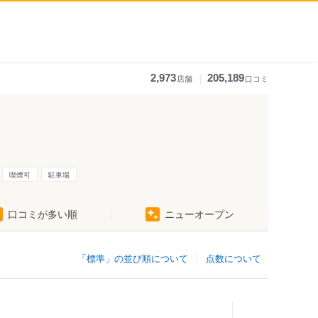
｜
2,973
205,189
店舗
口コミ
喫煙可
駐車場
口コミが多い順
ニューオープン
「標準」の並び順について
点数について