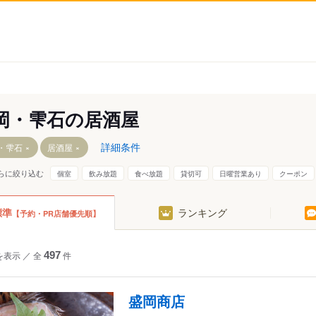
岡・雫石の居酒屋
詳細条件
・雫石
居酒屋
らに絞り込む
個室
飲み放題
食べ放題
貸切可
日曜営業あり
クーポン
標準
ランキング
【予約・PR店舗優先順】
紫波町
を表示
／
全
497
件
盛岡商店