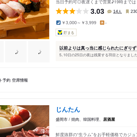
当日予約可◎夜遅くまで営業♪19時まで
3.03
人
14
23
￥3,000～￥3,999
-
貯まる
以前よりは真っ当に感じられたにぎりず
5､10日の25日の夜は残業する羽目となりまし
ト予約
空席情報
じんたん
盛岡市 / 焼肉、韓国料理、
居酒屋
鮮度抜群の“生ラム”をお手軽価格でカジ