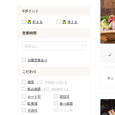
Vポイント
貯まる
使える
営業時間
日曜営業あり
こだわり
ネッ
個室
半個室を含む
飲み放題
3時間以上
カード可
貸切可
駐車場
食べ放題
子供可
ペット可