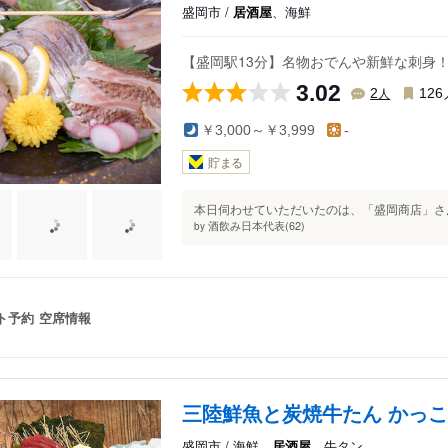
盛岡市 /
居酒屋
、海鮮
【盛岡駅13分】名物おでんや新鮮な刺身
3.02
人
2
126
￥3,000～￥3,999
-
貯まる
本日伺わせていただいたのは、「盛岡商店」さん
酒飲み日本代表(62)
by
ト予約
空席情報
三陸鮮魚と炭焼牛たん かっこ
盛岡市 / 海鮮、
居酒屋
、牛タン