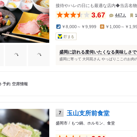
接待やハレの日にも最適な店内◆当店名物
3.67
人
447
￥8,000～￥9,999
￥1,000～￥1,9
貯まる
盛岡に訪れる度伺いたくなる美味しさで
盛岡に寄って 大同苑さん やっぱりここのお肉の
ト予約
空席情報
玉山支所前食堂
7
盛岡市 / もつ鍋、ホルモン、食堂