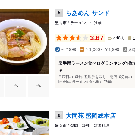
らあめん サンド
5
盛岡市 / ラーメン、つけ麺
3.67
人
448
水
～￥999
￥1,000～￥1,999
岩手県ラーメン食べログランキング1位/
ャ...
日曜日の10時に整理券を取り、開店10分前の11
全国のラーメンを食べ歩く(2796)
by
大同苑 盛岡総本店
6
盛岡市 / 焼肉、冷麺、韓国料理