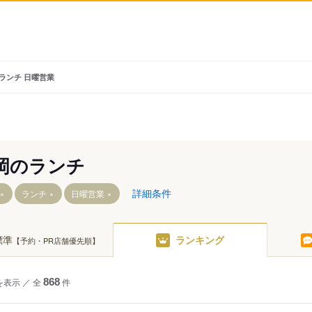
 ランチ 日曜営業
岡のランチ
詳細条件
ランチ
日曜営業
標準
ランキング
【予約・PR店舗優先順】
駅
青山駅
厨川駅
渋民駅
を表示
／
全
868
件