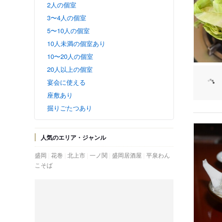
2人の個室
3〜4人の個室
5〜10人の個室
10人未満の個室あり
10〜20人の個室
20人以上の個室
宴会に使える
座敷あり
掘りごたつあり
人気のエリア・ジャンル
盛岡
花巻
北上市
一ノ関
盛岡居酒屋
平泉わん
こそば