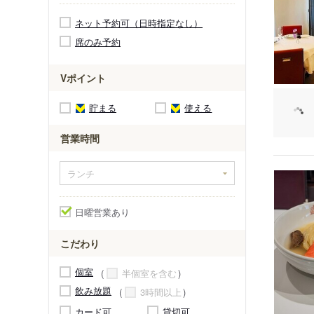
ネット予約可（日時指定なし）
席のみ予約
Vポイント
貯まる
使える
営業時間
日曜営業あり
こだわり
個室
半個室を含む
飲み放題
3時間以上
カード可
貸切可