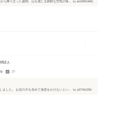
から降り立った盛岡。山を感じる新鮮な空気の味...
akki990(666)
by
人
8052
-
99
ました。 お店の方を含めて迷惑をかけないとい...
yt2746(259)
by