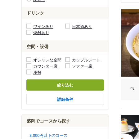
ドリンク
ワインあり
日本酒あり
焼酎あり
空間・設備
オシャレな空間
カップルシート
カウンター席
ソファー席
座敷
絞り込む
詳細条件
盛岡でコースから探す
3,000円以下のコース