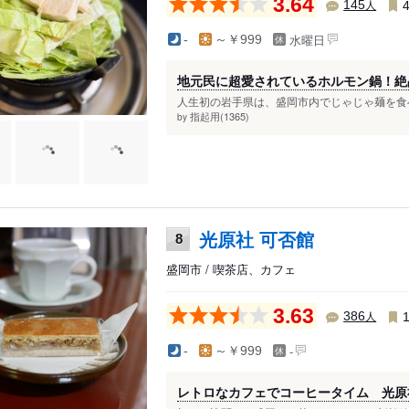
3.64
人
145
水曜日
-
～￥999
地元民に超愛されているホルモン鍋！絶
人生初の岩手県は、盛岡市内でじゃじゃ麺を食べ
指起用(1365)
by
光原社 可否館
8
盛岡市 / 喫茶店、カフェ
3.63
人
386
-
-
～￥999
レトロなカフェでコーヒータイム 光原