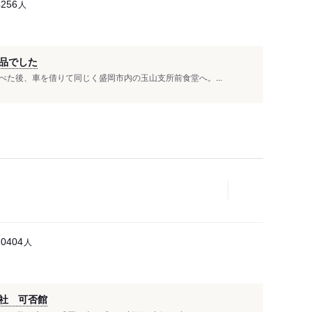
人
4256
品でした
た後、車を借りて同じく盛岡市内の玉山支所前食堂へ。...
人
10404
社 可否館