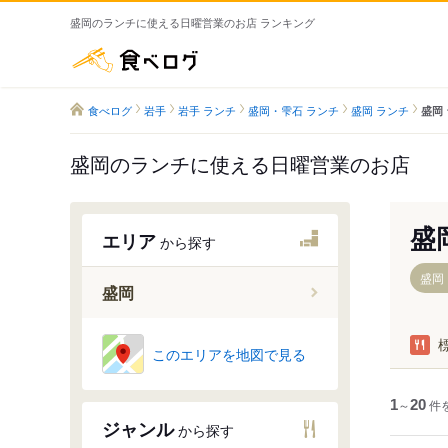
盛岡のランチに使える日曜営業のお店 ランキング
食べログ
食べログ
岩手
岩手 ランチ
盛岡・雫石 ランチ
盛岡 ランチ
盛岡
盛岡のランチに使える日曜営業のお店
盛
エリア
から探す
盛岡
盛岡
岩手飯岡
このエリアを地図で見る
仙北町駅
盛岡駅
1
～
20
件
ジャンル
から探す
前潟駅