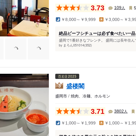
3.73
人
109
￥8,000～￥9,999
￥3,000～￥3,9
絶品ビーフシチューは必ず食べたい一品
盛岡で1番好きなフレンチ。 盛岡には長年住ん
まろん051014(352)
by
盛楼閣
3
盛岡市 / 焼肉、冷麺、ホルモン
3.71
人
3802
￥1,000～￥1,999
￥1,000～￥1,9