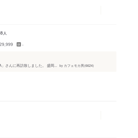
人
18
-
9,999
AWA」さんに再訪致しました。 盛岡...
カフェモカ男(6624)
by