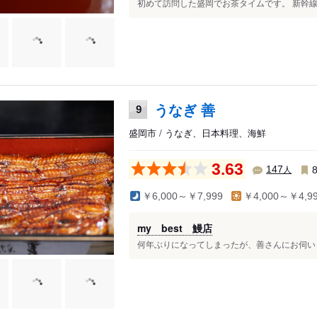
初めて訪問した盛岡でお茶タイムです。 新幹線
うなぎ 善
9
盛岡市 / うなぎ、日本料理、海鮮
3.63
人
147
￥6,000～￥7,999
￥4,000～￥4,9
my best 鰻店
何年ぶりになってしまったが、善さんにお伺いし