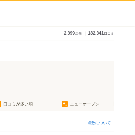
｜
2,399
182,341
店舗
口コミ
口コミが多い順
ニューオープン
点数について