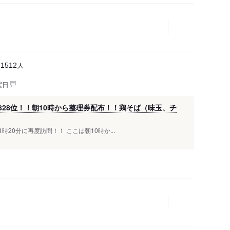
人
11512
曜日
828位！！朝10時から整理券配布！！鶏そば（味玉、チ
時20分に再度訪問！！ ここは朝10時か...