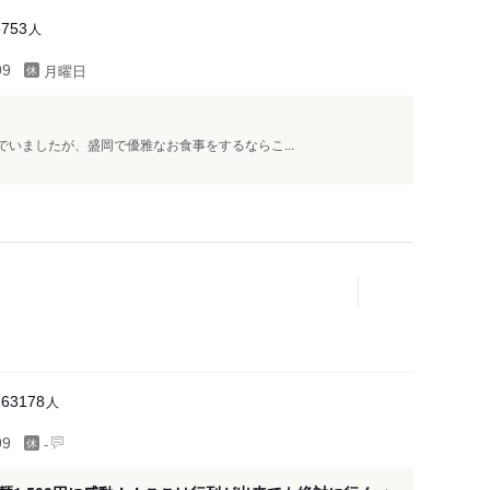
人
5753
月曜日
99
でいましたが、盛岡で優雅なお食事をするならこ...
人
63178
-
99