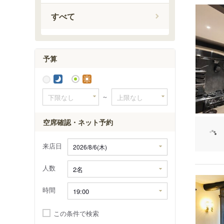
上米内駅
すべて
山岸駅
上盛岡駅
好摩駅
予算
～
空席確認・ネット予約
来店日
人数
時間
この条件で検索