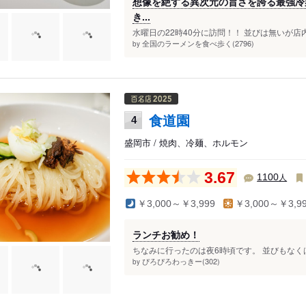
想像を絶する異次元の旨さを誇る最強冷麺
き...
水曜日の22時40分に訪問！！ 並びは無いが店
全国のラーメンを食べ歩く(2796)
by
食道園
4
盛岡市 / 焼肉、冷麺、ホルモン
3.67
人
1100
￥3,000～￥3,999
￥3,000～￥3,9
ランチお勧め！
ちなみに行ったのは夜6時頃です。 並びもなくは
ぴろぴろわっきー(302)
by