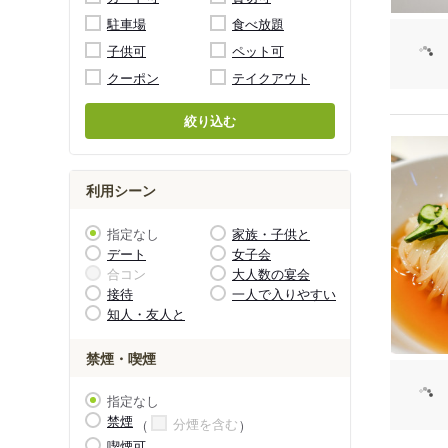
駐車場
食べ放題
子供可
ペット可
クーポン
テイクアウト
絞り込む
利用シーン
指定なし
家族・子供と
デート
女子会
合コン
大人数の宴会
接待
一人で入りやすい
知人・友人と
禁煙・喫煙
指定なし
禁煙
分煙を含む
喫煙可