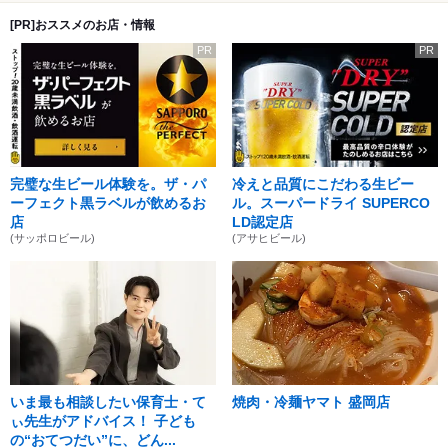
[PR]おススメのお店・情報
PR
PR
完璧な生ビール体験を。ザ・パ
冷えと品質にこだわる生ビー
ーフェクト黒ラベルが飲めるお
ル。スーパードライ SUPERCO
店
LD認定店
(サッポロビール)
(アサヒビール)
いま最も相談したい保育士・て
焼肉・冷麺ヤマト 盛岡店
ぃ先生がアドバイス！ 子ども
の“おてつだい”に、どん...