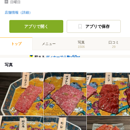
日曜日
店舗情報（詳細）
アプリで開く
アプリで保存
写真
口コミ
トップ
メニュー
1506
29
50
貯まる
ディナーで人数×
pt
写真