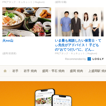
PR(アタック・キュキュット｜Hugkum)
(盛岡/冷麺)
火no山
いま最も相談したい保育士・て
ぃ先生がアドバイス！ 子ども
の“おてつだい”に、どん...
(盛岡/居酒屋)
PR(アタック・キュキュット｜Hugkum)
Recommended by
岩手
岩手 焼肉
盛岡・雫石 焼肉
盛岡 焼肉
上盛岡駅 焼