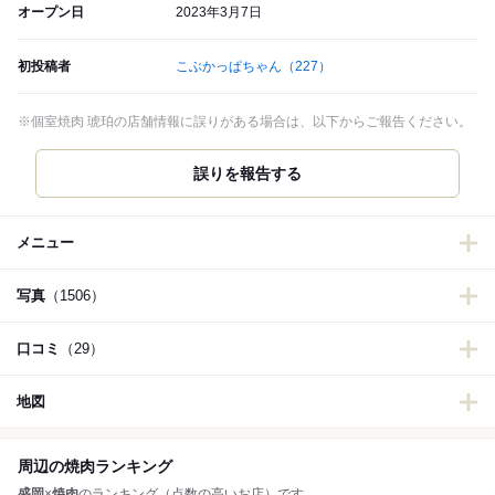
オープン日
2023年3月7日
初投稿者
こぶかっぱちゃん
（227）
※個室焼肉 琥珀の店舗情報に誤りがある場合は、以下からご報告ください。
誤りを報告する
メニュー
写真
（1506）
口コミ
（29）
地図
周辺の焼肉ランキング
盛岡
×
焼肉
のランキング（点数の高いお店）です。