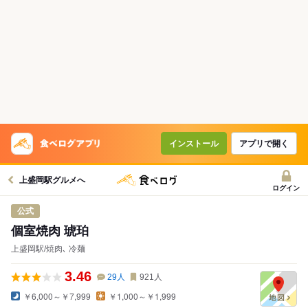
インストール
アプリで開く
上盛岡駅グルメへ
ログイン
公式
個室焼肉 琥珀
上盛岡駅/焼肉､ 冷麺
3.46
29
人
921
人
￥6,000～￥7,999
￥1,000～￥1,999