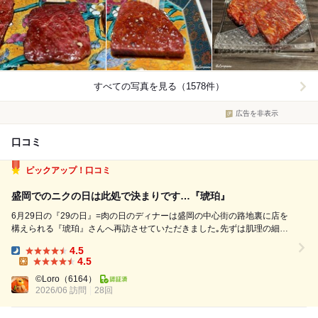
すべての写真を見る（1578件）
広告を非表示
口コミ
ピックアップ！口コミ
盛岡でのニクの日は此処で決まりです…『琥珀』
6月29日の『29の日』=肉の日のディナーは盛岡の中心街の路地裏に店を
構えられる『琥珀』さんへ再訪させていただきました｡先ずは肌理の細や
かな泡で理想的に覆われた雑味の無いパーフェクト黒ラベルの生ビールで
4.5
渇いた喉を潤します｡焼肉のオーダーは岩手が世界に誇るブランド黒毛和
Dinner:
4.5
牛『前沢牛』のシェフお任せの『五...
Lunch:
©Loro
（6164）
2026/06 訪問
28回