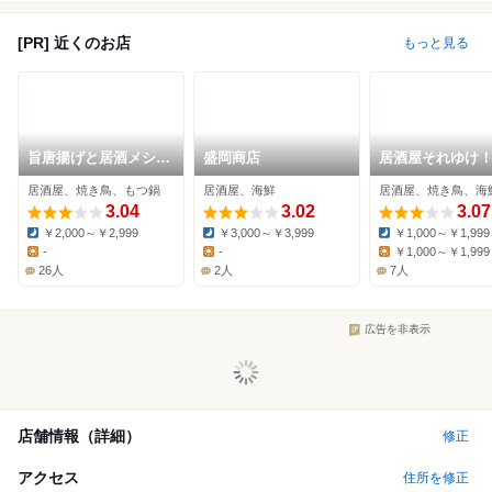
[PR] 近くのお店
もっと見る
旨唐揚げと居酒メシ
盛岡商店
居酒屋それゆけ
ミライザカ 盛岡駅前
ロー！ 盛岡大通
居酒屋、焼き鳥、もつ鍋
居酒屋、海鮮
居酒屋、焼き鳥、海
店
3.04
3.02
3.07
￥2,000～￥2,999
￥3,000～￥3,999
￥1,000～￥1,999
Dinner:
Dinner:
Dinner:
-
-
￥1,000～￥1,999
Lunch:
Lunch:
Lunch:
26人
2人
7人
広告を非表示
店舗情報（詳細）
修正
アクセス
住所を修正