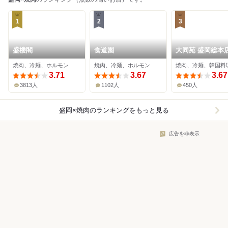
1
2
3
盛楼閣
食道園
大同苑 盛岡総本
焼肉、冷麺、ホルモン
焼肉、冷麺、ホルモン
焼肉、冷麺、韓国料
3.71
3.67
3.67
3813人
1102人
450人
盛岡×焼肉
のランキングをもっと見る
広告を非表示