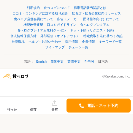
利用規約
食べログについて
携帯電話番号認証とは
口コミ・ランキングに対する取り組み
飲食店・飲食企業様向けサービス
食べログ店舗会員について
広告（メーカー・団体様等向け）について
機能改善要望
口コミガイドライン
食べログプレミアム
食べログプレミアム無料クーポン
ネット予約（リクエスト予約）
個人情報保護方針
外部送信（オプトアウト）
特定商取引法に基づく表記
推奨環境
ヘルプ・お問い合わせ
採用情報
企業情報
キーワード一覧
サイトマップ
チェーン一覧
言語：
English
简体中文
繁體中文
한국어
日本語
©Kakaku.com, Inc.
電話・ネット予約
行った
保存
共有