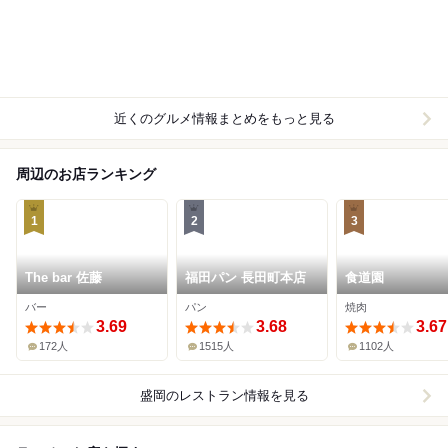
近くのグルメ情報まとめをもっと見る
周辺のお店ランキング
1
2
3
The bar 佐藤
福田パン 長田町本店
食道園
バー
パン
焼肉
3.69
3.68
3.67
172人
1515人
1102人
盛岡
のレストラン情報を見る