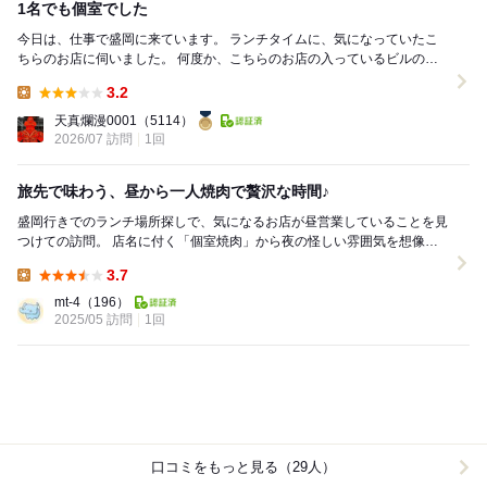
1名でも個室でした
今日は、仕事で盛岡に来ています。 ランチタイムに、気になっていたこ
ちらのお店に伺いました。 何度か、こちらのお店の入っているビルの前
を通った事があり、個室焼肉っていう言葉を覚え...
3.2
Lunch:
天真爛漫0001
（5114）
2026/07 訪問
1回
旅先で味わう、昼から一人焼肉で贅沢な時間♪
盛岡行きでのランチ場所探しで、気になるお店が昼営業していることを見
つけての訪問。 店名に付く「個室焼肉」から夜の怪しい雰囲気を想像し
ていたがさにあらず（笑） 明るく昼から一人焼...
3.7
Lunch:
mt-4
（196）
2025/05 訪問
1回
口コミをもっと見る（29人）