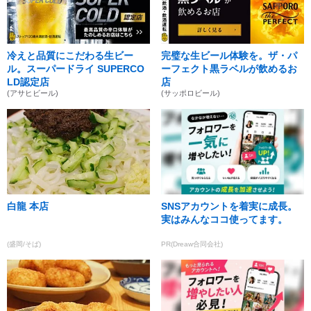
冷えと品質にこだわる生ビー
完璧な生ビール体験を。ザ・パ
ル。スーパードライ SUPERCO
ーフェクト黒ラベルが飲めるお
LD認定店
店
(アサヒビール)
(サッポロビール)
白龍 本店
SNSアカウントを着実に成長。
実はみんなココ使ってます。
(盛岡/そば)
PR(Dreaw合同会社)