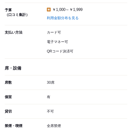
￥1,000～￥1,999
予算
（口コミ集計）
利用金額分布を見る
支払い方法
カード可
電子マネー可
QRコード決済可
席・設備
席数
30席
個室
有
貸切
不可
禁煙・喫煙
全席禁煙