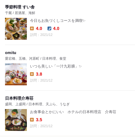
季節料理 すい舎
千厩 / 居酒屋、海鮮
今日もお魚づくしコースを満喫✨
4.0
4.0
Lunch:
Dinner:
訪問：2021/12
omitu
愛宕橋、五橋、河原町 / 日本料理、食堂
いつも美しい「一汁九彩膳」✨
3.8
Lunch:
訪問：2021/12
日本料理介寿荘
盛岡、上盛岡 / 日本料理、天ぷら、うなぎ
お食事会とかにいい ホテルの日本料理店 介寿荘
3.5
Lunch:
訪問：2021/12