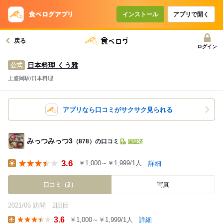
インストール
アプリで開く
戻る
ログイン
日本料理 くう雅
公式
上盛岡駅/日本料理
アプリなら口コミがサクサク見られる
みっつみっつ3
（878）の口コミ
認証済
3.6
￥1,000～￥1,999/1人
詳細
Lunch
口コミ（2）
写真
2021/05 訪問
2回目
3.6
￥1,000～￥1,999/1人
詳細