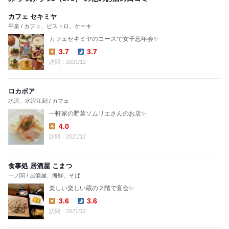
カフェ セキミヤ
平泉 / カフェ、ビストロ、ケーキ
カフェセキミヤのコースで女子忘年会✨
3.7
3.7
Lunch:
Dinner:
訪問：2021/12
ロカボア
水沢、水沢江刺 / カフェ
一軒家の野菜ソムリエさんのお店✨
4.0
Lunch:
訪問：2021/12
食事処 居酒屋 こまつ
一ノ関 / 居酒屋、海鮮、そば
楽しい楽しい蔵の２階で宴会✨
3.6
3.6
Lunch:
Dinner:
訪問：2021/12