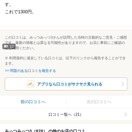
す。
これで1300円。
この口コミは、みっつみっつ3さんが訪問した当時の主観的なご意見・ご感想
です。最新の情報とは異なる可能性がありますので、お店に事前にご確認の
12
上ご利用ください。
※ 利用規約に違反している口コミは、以下のリンクから報告することができ
ます。
>> 問題のある口コミを報告する
アプリなら口コミがサクサク見られる
前の口コミへ
次の口コミへ
口コミ一覧へ（21）
みっつみっつ3（878） の他のお店の口コミ