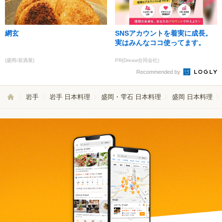
網玄
SNSアカウントを着実に成長。
実はみんなココ使ってます。
(盛岡/居酒屋)
PR(Dreaw合同会社)
Recommended by
岩手
岩手 日本料理
盛岡・雫石 日本料理
盛岡 日本料理