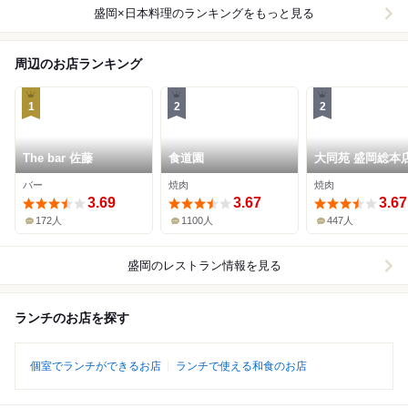
盛岡×日本料理
のランキングをもっと見る
周辺のお店ランキング
1
2
2
The bar 佐藤
食道園
大同苑 盛岡総本
バー
焼肉
焼肉
3.69
3.67
3.67
172人
1100人
447人
盛岡
のレストラン情報を見る
ランチのお店を探す
個室でランチができるお店
ランチで使える和食のお店