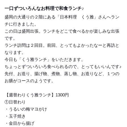
Lunch
一口ずついろんなお料理で和食ランチ♪
盛岡の大通りの２階にある「日本料理 くう雅」さんへラン
チに行きました。
この日は盛岡出張。ランチをどこで食べるかが楽しみな出張
です。
ランチ訪問は２回目。前回、とってもよかったなーと再訪と
なります。
今日も「くう雅ランチ」をいただきます。
ちょっとずついろいろ食べられるので、とってもいいんです♪
先付、お造り、揚げ物、煮物、蒸し物、お造りなど、１つの
お膳がコースのようです。
【週替わりくう雅ランチ】1300円
①日替わり
・うるいの梅マヨがけ
・玉子焼き
・金目から揚げ