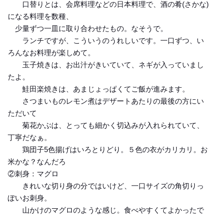
口替りとは、会席料理などの日本料理で、酒の肴(さかな)
になる料理を数種、
少量ずつ一皿に取り合わせたもの。なそうで。
ランチですが、こういうのうれしいです。一口ずつ、い
ろんなお料理が楽しめて。
玉子焼きは、お出汁がきいていて、ネギが入っていまし
たよ。
鮭田楽焼きは、あまじょっぱくてご飯が進みます。
さつまいものレモン煮はデザートあたりの最後の方にい
ただいて
菊花かぶは、とっても細かく切込みが入れられていて、
丁寧だなぁ。
鶏団子5色揚げはいろとりどり。５色の衣がカリカリ。お
米かな？なんだろ
②刺身：マグロ
きれいな切り身の分ではいけど、一口サイズの角切りっ
ぽいお刺身。
山かけのマグロのような感じ。食べやすくてよかったで