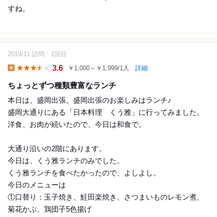
すね。
2019/11 訪問
1回目
13
3.6
￥1,000～￥1,999/1人
詳細
Lunch
ちょっとずつ種類豊富なランチ
本日は、盛岡出張。盛岡出張のお楽しみはランチ♪
盛岡大通りにある「日本料理 くう雅」に行ってみました。
洋食、お肉が続いたので、今日は和食で。
大通り沿いの2階にあります。
今日は、くう雅ランチのみでした。
くう雅ランチを食べたかったので、よしよし。
今日のメニューは
①口替り：玉子焼き、鮭田楽焼き、さつまいものレモン煮、
菊花かぶ、鶏団子5色揚げ