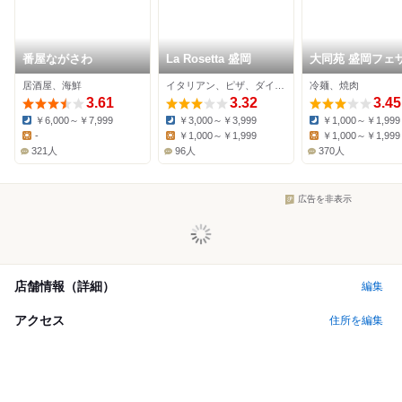
番屋ながさわ
La Rosetta 盛岡
大同苑 盛岡フェ
店
居酒屋、海鮮
イタリアン、ピザ、ダイニングバー
冷麺、焼肉
3.61
3.32
3.45
￥6,000～￥7,999
￥3,000～￥3,999
￥1,000～￥1,999
Dinner:
Dinner:
Dinner:
-
￥1,000～￥1,999
￥1,000～￥1,999
Lunch:
Lunch:
Lunch:
321人
96人
370人
広告を非表示
店舗情報（詳細）
編集
アクセス
住所を編集