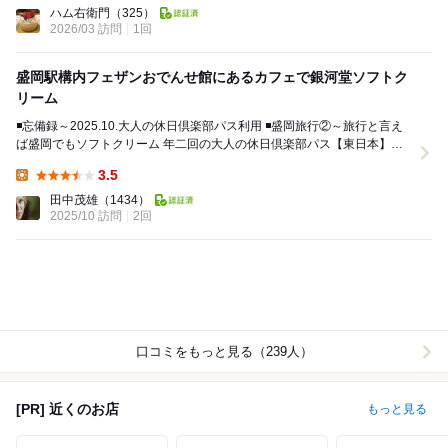
ループの盛岡ターミナルビル...
ハム右衛門
（325）
2026/03 訪問
1回
盛岡駅構内フェザンおでんせ館にあるカフェで銀河堂ソフトク
リーム
◾️忘備録～2025.10.大人の休日倶楽部パス利用 ◾️盛岡旅行②～旅行と言え
ば盛岡でもソフトクリーム 年二回の大人の休日倶楽部パス【東日本】を
利用しての盛岡旅行です。 ...
3.5
Lunch:
田中茂雄
（1434）
2025/10 訪問
2回
口コミをもっと見る（239人）
[PR] 近くのお店
もっと見る