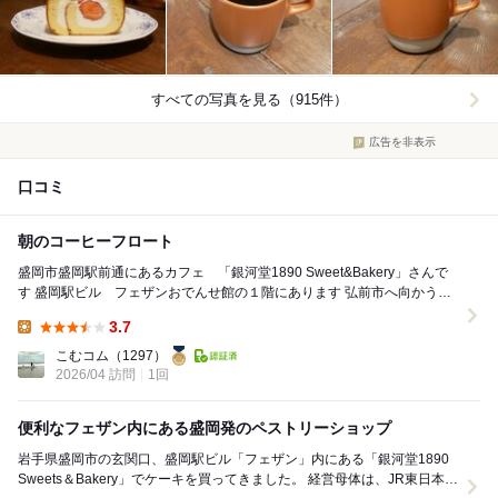
すべての写真を見る（915件）
広告を非表示
口コミ
朝のコーヒーフロート
盛岡市盛岡駅前通にあるカフェ 「銀河堂1890 Sweet&Bakery」さんで
す 盛岡駅ビル フェザンおでんせ館の１階にあります 弘前市へ向かう高
速バスの時間までの時間調...
3.7
Lunch:
こむコム
（1297）
2026/04 訪問
1回
便利なフェザン内にある盛岡発のペストリーショップ
岩手県盛岡市の玄関口、盛岡駅ビル「フェザン」内にある「銀河堂1890
Sweets＆Bakery」でケーキを買ってきました。 ​経営母体は、JR東日本グ