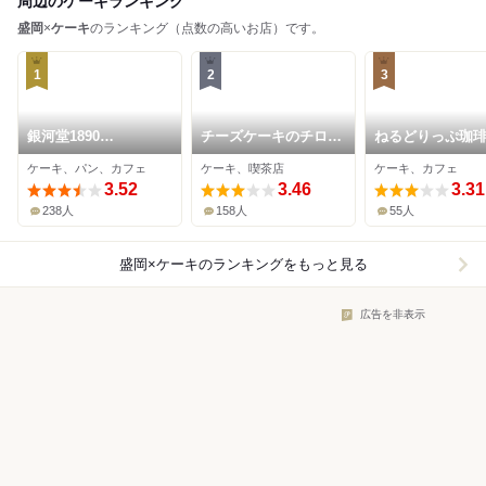
周辺のケーキランキング
盛岡
×
ケーキ
のランキング（点数の高いお店）です。
1
2
3
銀河堂1890
チーズケーキのチロル
ねるどりっぷ珈琲
Sweets&Bakery
大通店
屋
ケーキ、パン、カフェ
ケーキ、喫茶店
ケーキ、カフェ
3.52
3.46
3.31
238人
158人
55人
盛岡×ケーキ
のランキングをもっと見る
広告を非表示