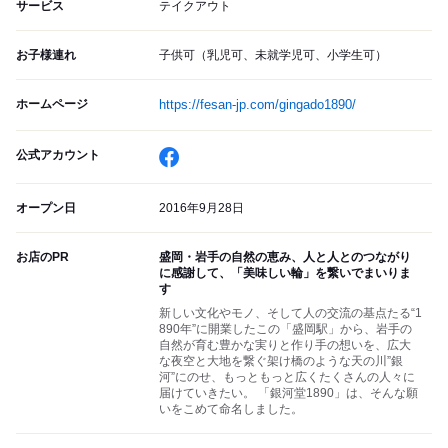
サービス
テイクアウト
お子様連れ
子供可（乳児可、未就学児可、小学生可）
ホームページ
https://fesan-jp.com/gingado1890/
公式アカウント
オープン日
2016年9月28日
お店のPR
盛岡・岩手の自然の恵み、人と人とのつながり
に感謝して、「美味しい輪」を繋いでまいりま
す
新しい文化やモノ、そして人の交流の基点たる“1
890年”に開業したこの「盛岡駅」から、岩手の
自然が育む豊かな実りと作り手の想いを、広大
な夜空と大地を繋ぐ架け橋のような天の川”銀
河”にのせ、もっともっと広くたくさんの人々に
届けていきたい。 「銀河堂1890」は、そんな願
いをこめて命名しました。