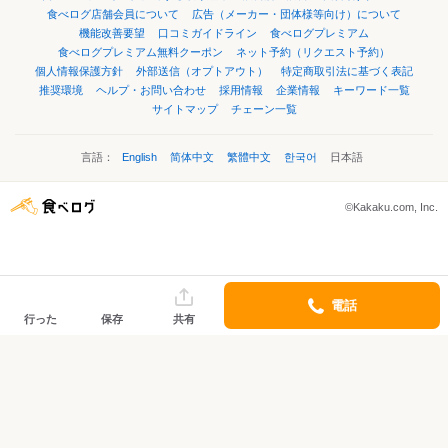
食べログ店舗会員について
広告（メーカー・団体様等向け）について
機能改善要望
口コミガイドライン
食べログプレミアム
食べログプレミアム無料クーポン
ネット予約（リクエスト予約）
個人情報保護方針
外部送信（オプトアウト）
特定商取引法に基づく表記
推奨環境
ヘルプ・お問い合わせ
採用情報
企業情報
キーワード一覧
サイトマップ
チェーン一覧
言語：
English
简体中文
繁體中文
한국어
日本語
©Kakaku.com, Inc.
電話
行った
保存
共有