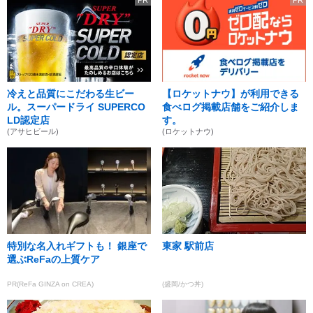
PR
PR
冷えと品質にこだわる生ビー
【ロケットナウ】が利用できる
ル。スーパードライ SUPERCO
食べログ掲載店舗をご紹介しま
LD認定店
す。
(アサヒビール)
(ロケットナウ)
特別な名入れギフトも！ 銀座で
東家 駅前店
選ぶReFaの上質ケア
PR(ReFa GINZA on CREA)
(盛岡/かつ丼)