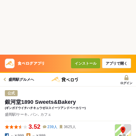
インストール
アプリで開く
盛岡駅グルメへ
ログイン
公式
銀河堂1890 Sweets&Bakery
(ギンガドウイチハチキュウゼロスイーツアンドベーカリー)
盛岡駅/ケーキ､ パン､ カフェ
3.52
239
人
3625
人
～￥999
～￥999