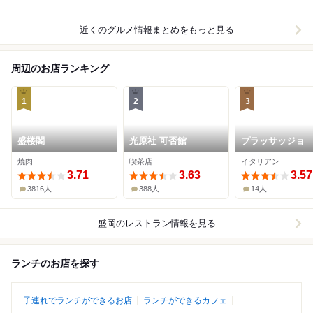
近くのグルメ情報まとめをもっと見る
周辺のお店ランキング
1
2
3
盛楼閣
光原社 可否館
プラッサッジョ
焼肉
喫茶店
イタリアン
3.71
3.63
3.57
3816人
388人
14人
盛岡
のレストラン情報を見る
ランチのお店を探す
子連れでランチができるお店
ランチができるカフェ