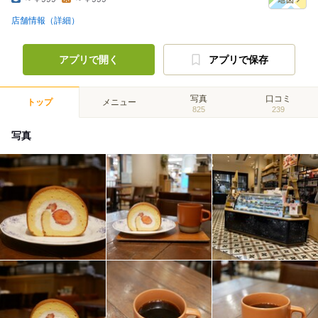
店舗情報（詳細）
アプリで開く
アプリで保存
写真
口コミ
トップ
メニュー
825
239
写真