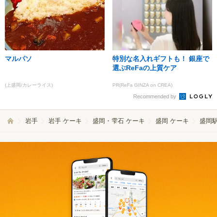
マルパソ
特別な名入れギフトも！ 銀座で
選ぶReFaの上質ケア
(上盛岡/カレーライス)
PR(ReFa GINZA on CREA)
Recommended by
岩手
岩手 ケーキ
盛岡・雫石 ケーキ
盛岡 ケーキ
盛岡駅