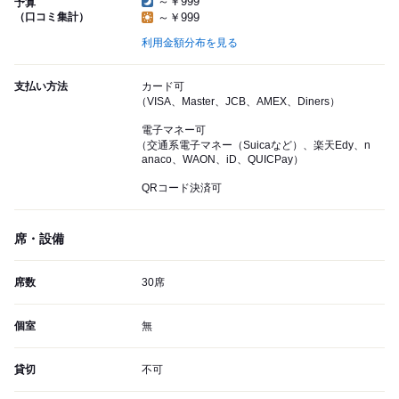
～￥999
予算
（口コミ集計）
～￥999
利用金額分布を見る
支払い方法
カード可
（VISA、Master、JCB、AMEX、Diners）
電子マネー可
（交通系電子マネー（Suicaなど）、楽天Edy、n
anaco、WAON、iD、QUICPay）
QRコード決済可
席・設備
席数
30席
個室
無
貸切
不可