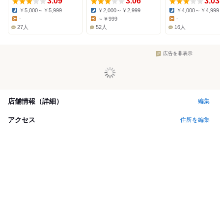
3.09
3.06
3.03
￥5,000～￥5,999
￥2,000～￥2,999
￥4,000～￥4,999
Dinner:
Dinner:
Dinner:
-
～￥999
-
Lunch:
Lunch:
Lunch:
27人
52人
16人
広告を非表示
店舗情報（詳細）
編集
アクセス
住所を編集