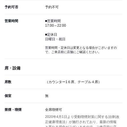
予約可否
予約不可
営業時間
■営業時間
17:00～22:00
■定休日
日曜日・祝日
営業時間・定休日は変更となる場合がございますの
で、ご来店前に店舗にご確認ください。
席・設備
席数
（カウンター1６席、テーブル４席）
個室
無
禁煙・喫煙
全席喫煙可
2020年4月1日より受動喫煙対策に関する法律(改
正健康増進法）が施行されており、最新の情報