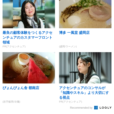
最良の顧客体験をつくるアクセ
博多 一風堂 盛岡店
ンチュアのカスタマーフロント
領域
PR(アクセンチュア)
(盛岡/ラーメン)
ぴょんぴょん舎 都南店
アクセンチュアのコンサルが
「知識やスキル」より大切にす
る視点
(岩手飯岡/冷麺)
PR(アクセンチュア)
Recommended by