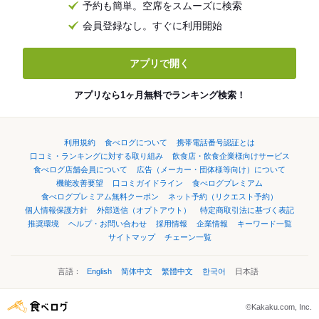
予約も簡単。空席をスムーズに検索
会員登録なし。すぐに利用開始
アプリで開く
アプリなら1ヶ月無料でランキング検索！
利用規約
食べログについて
携帯電話番号認証とは
口コミ・ランキングに対する取り組み
飲食店・飲食企業様向けサービス
食べログ店舗会員について
広告（メーカー・団体様等向け）について
機能改善要望
口コミガイドライン
食べログプレミアム
食べログプレミアム無料クーポン
ネット予約（リクエスト予約）
個人情報保護方針
外部送信（オプトアウト）
特定商取引法に基づく表記
推奨環境
ヘルプ・お問い合わせ
採用情報
企業情報
キーワード一覧
サイトマップ
チェーン一覧
言語：
English
简体中文
繁體中文
한국어
日本語
©Kakaku.com, Inc.