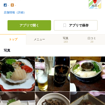
-
-
店舗情報（詳細）
アプリで開く
アプリで保存
写真
口コミ
トップ
メニュー
183
29
写真