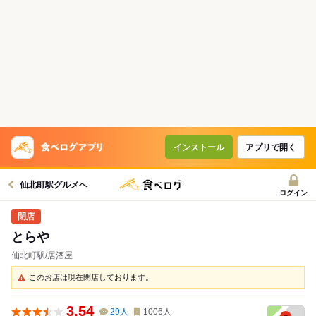
インストール
アプリで開く
仙北町駅グルメへ
ログイン
とらや
仙北町駅/居酒屋
このお店は現在閉店しております。
3.54
29
人
1006
人