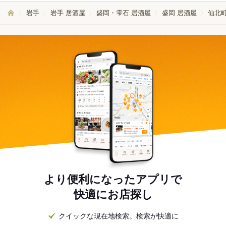
岩手
岩手 居酒屋
盛岡・雫石 居酒屋
盛岡 居酒屋
仙北町
より便利になったアプリで
快適にお店探し
クイックな現在地検索。検索が快適に