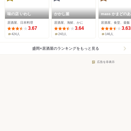
味の店 いわし
かかし屋
mass かまどの
酒をよぶ食卓
居酒屋、日本料理
居酒屋、海鮮、かに
居酒屋、食堂、釜飯
3.67
3.64
3.63
424人
243人
146人
盛岡×居酒屋
のランキングをもっと見る
広告を非表示