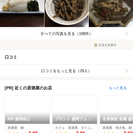
すべての写真を見る（188件）
広告を非表示
口コミ
口コミをもっと見る（29人）
[PR] 近くの居酒屋のお店
もっと見る
808 盛岡桜山
プロント 盛岡フェザ
全席個室 楽蔵 盛
ン店
通店
居酒屋、鍋
カフェ、居酒屋、ダイニングバー
居酒屋、焼き鳥、鍋