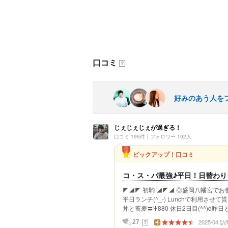
口コミ
？
好みのあう人を
じぇじぇじぇが過ぎる！
口コミ 196件
フォロワー 102人
ピックアップ！口コミ
コ・ス・パ最強♪平日！日替わり
‪◤◢◤ 初駒 ◢◤◢ ◎盛岡八幡宮
平日ランチ(^_-) Lunchで利用させ
丼と蕎麦〓Ψ880 休日2日目(^^)d昨
2025/04 訪
？
27