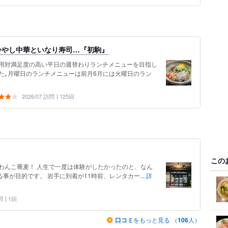
冷やし中華といなり寿司…『初駒』
用対満足度の高い平日の週替わりランチメニューを目指し
た｡月曜日のランチメニューは前月6月には火曜日のラン
2026/07 訪問
125回
この
わんこ蕎麦！ 人生で一度は体験がしたかったのと、なん
事が目的です。 岩手に到着が11時前、レンタカー...
詳
問
1回
口コミ
をもっと見る （
106
人）