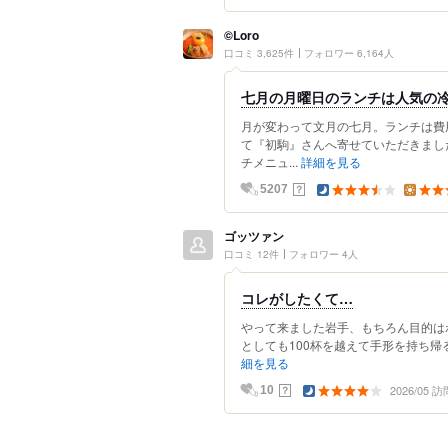
©Loro
口コミ 3,625件
フォロワー 6,164人
七月の月曜日のランチは人気の
月が変わって文月の七月。ランチは費
て『初駒』さんへ寄せていただきまし
チメニュ...
詳細を見る
？
5207
ゴッツァン
口コミ 12件
フォロワー 4人
コレがしたくて…
やって来ました岩手、もちろん目的は
としても100杯を越えて手形を持ち帰る
細を見る
2026/05 訪
？
10