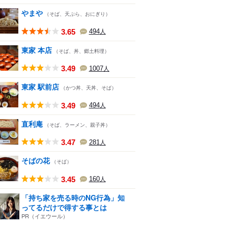
やまや
（そば、天ぷら、おにぎり）
3.65
494
人
東家 本店
（そば、丼、郷土料理）
3.49
1007
人
東家 駅前店
（かつ丼、天丼、そば）
3.49
494
人
直利庵
（そば、ラーメン、親子丼）
3.47
281
人
そばの花
（そば）
3.45
160
人
「持ち家を売る時のNG行為」知
ってるだけで得する事とは
PR（イエウール）