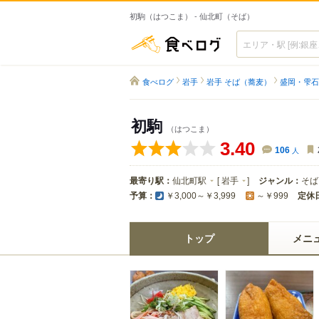
初駒（はつこま） - 仙北町（そば）
食べログ
食べログ
岩手
岩手 そば（蕎麦）
盛岡・雫石
初駒
（はつこま）
3.40
106
人
最寄り駅：
仙北町駅
[
岩手
]
ジャンル：
そば
予算：
定休
￥3,000～￥3,999
～￥999
トップ
メニ