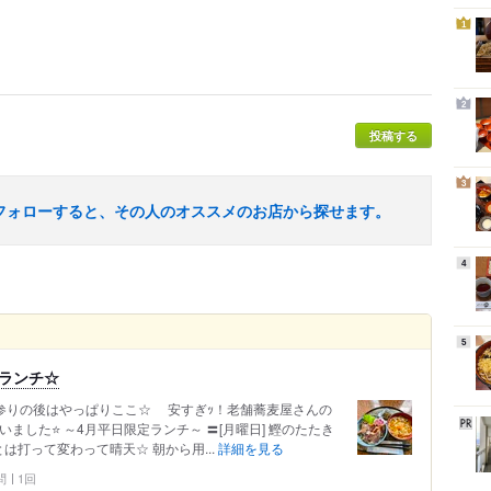
1
2
投稿する
3
フォローすると、その人のオススメのお店から探せます。
4
5
ランチ☆
でお参りの後はやっぱりここ☆ 安すぎｯ！老舗蕎麦屋さんの
て貰いました⭐ ～4月平日限定ランチ～ 〓[月曜日] 鰹のたたき
日とは打って変わって晴天☆ 朝から用...
詳細を見る
問
1回