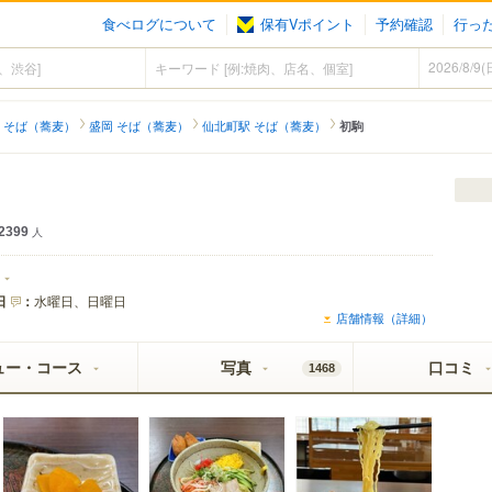
食べログについて
保有Vポイント
予約確認
行っ
 そば（蕎麦）
盛岡 そば（蕎麦）
仙北町駅 そば（蕎麦）
初駒
2399
人
日
：
水曜日、日曜日
店舗情報（詳細）
ュー・コース
写真
口コミ
1468