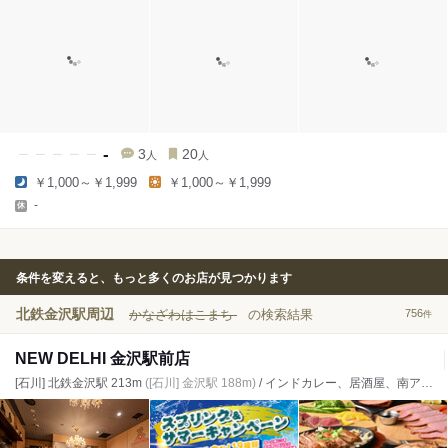
-
3
20
人
人
￥1,000～￥1,999
￥1,000～￥1,999
-
条件を変えると、もっと多くのお店が見つかります
北鉄金沢駅周辺
かなざわはこまち
の検索結果
756
件
NEW DELHI 金沢駅前店
[石川] 北鉄金沢駅 213m
([石川] 金沢駅 188m)
/ インドカレー、居酒屋、南アジア料理