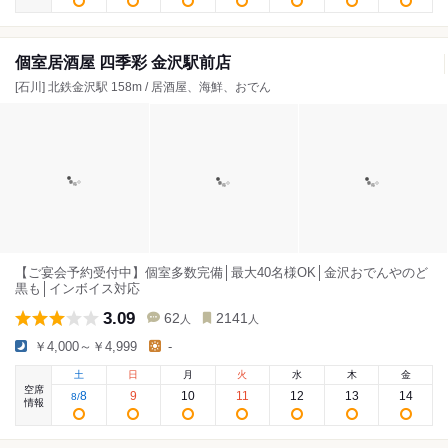
個室居酒屋 四季彩 金沢駅前店
[石川] 北鉄金沢駅 158m / 居酒屋、海鮮、おでん
【ご宴会予約受付中】個室多数完備│最大40名様OK│金沢おでんやのど
黒も│インボイス対応
3.09
62
2141
人
人
￥4,000～￥4,999
-
土
日
月
火
水
木
金
空席
8
9
10
11
12
13
14
8
/
情報