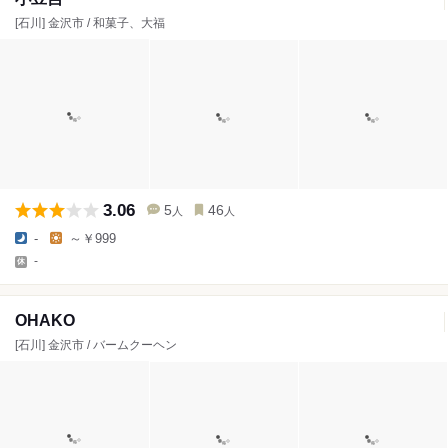
[石川] 金沢市 / 和菓子、大福
3.06
5
46
人
人
-
～￥999
-
OHAKO
[石川] 金沢市 / バームクーヘン