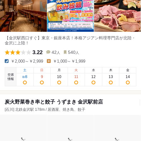
【金沢駅西口すぐ】東京・銀座本店！本格アジアン料理専門店が北陸・
金沢に上陸！
3.22
42
540
人
人
￥2,000～￥2,999
￥1,000～￥1,999
土
日
月
火
水
木
金
空席
8
9
10
11
12
13
14
8
/
情報
炭火野菜巻き串と餃子 うずまき 金沢駅前店
[石川] 北鉄金沢駅 178m / 居酒屋、焼き鳥、餃子