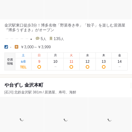
金沢駅東口徒歩3分！博多名物「野菜巻き串」「餃子」を楽しむ居酒屋
『博多うずまき』がオープン
-
5
135
人
人
-
￥3,000～￥3,999
土
日
月
火
水
木
金
空席
8
9
10
11
12
13
14
8
/
情報
や台ずし 金沢本町
[石川] 北鉄金沢駅 381m / 居酒屋、寿司、海鮮