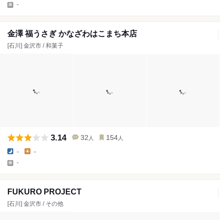
-
金澤 福うさぎ かなざわはこまち本店
[石川] 金沢市 / 和菓子
3.14
32
154
人
人
-
-
-
FUKURO PROJECT
[石川] 金沢市 / その他