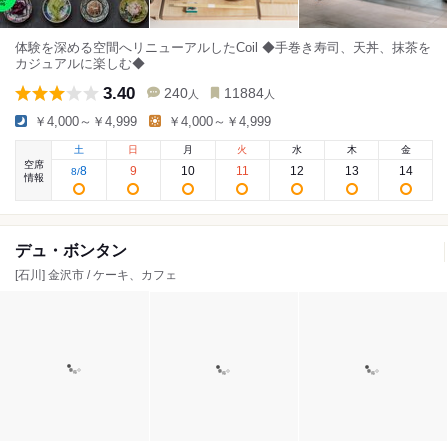
体験を深める空間へリニューアルしたCoil ◆手巻き寿司、天丼、抹茶を
カジュアルに楽しむ◆
3.40
240
11884
人
人
￥4,000～￥4,999
￥4,000～￥4,999
土
日
月
火
水
木
金
空席
8
9
10
11
12
13
14
8
/
情報
デュ・ボンタン
[石川] 金沢市 / ケーキ、カフェ