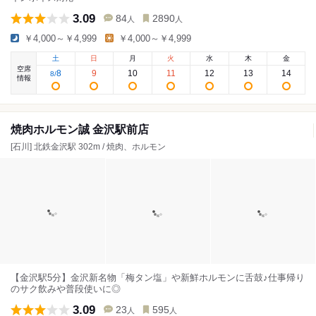
3.09
84
2890
人
人
￥4,000～￥4,999
￥4,000～￥4,999
土
日
月
火
水
木
金
空席
8
9
10
11
12
13
14
8
/
情報
焼肉ホルモン誠 金沢駅前店
[石川] 北鉄金沢駅 302m / 焼肉、ホルモン
【金沢駅5分】金沢新名物「梅タン塩」や新鮮ホルモンに舌鼓♪仕事帰り
のサク飲みや普段使いに◎
3.09
23
595
人
人