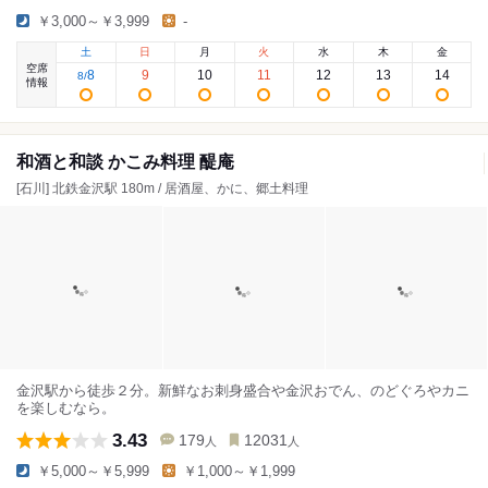
￥3,000～￥3,999
-
土
日
月
火
水
木
金
空席
8
9
10
11
12
13
14
8
/
情報
和酒と和談 かこみ料理 醍庵
[石川] 北鉄金沢駅 180m / 居酒屋、かに、郷土料理
金沢駅から徒歩２分。新鮮なお刺身盛合や金沢おでん、のどぐろやカニ
を楽しむなら。
3.43
179
12031
人
人
￥5,000～￥5,999
￥1,000～￥1,999