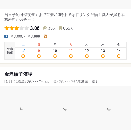
当日予約可◎夜遅くまで営業♪19時まではドリンク半額！職人が握る本
格寿司が65円～！
3.06
35
655
人
人
￥3,000～￥3,999
-
土
日
月
火
水
木
金
空席
8
9
10
11
12
13
14
8
/
情報
金沢餃子酒場
[石川] 北鉄金沢駅 297m
([石川] 金沢駅 227m)
/ 居酒屋、餃子