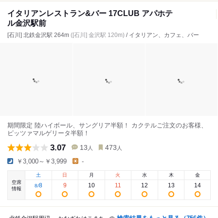
イタリアンレストラン&バー 17CLUB アパホテ
ル金沢駅前
[石川] 北鉄金沢駅 264m
([石川] 金沢駅 120m)
/ イタリアン、カフェ、バー
期間限定 陸ハイボール、サングリア半額！ カクテルご注文のお客様、
ピッツァマルゲリータ半額！
3.07
13
473
人
人
￥3,000～￥3,999
-
土
日
月
火
水
木
金
空席
8
9
10
11
12
13
14
8
/
情報