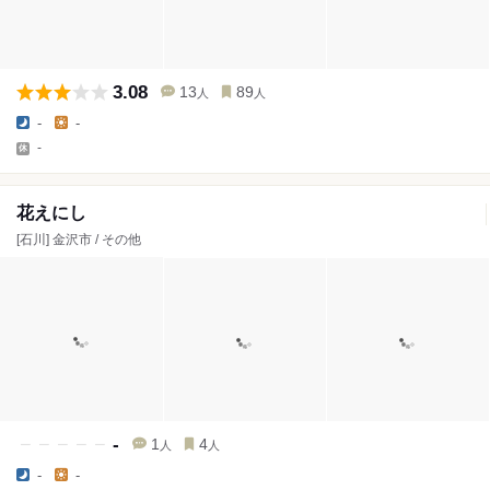
3.08
13
89
人
人
-
-
-
花えにし
[石川] 金沢市 / その他
-
1
4
人
人
-
-