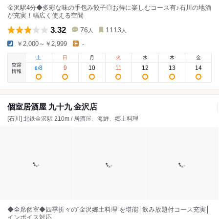
金沢駅4分◆多彩な味の手包み餃子◎お得に楽しむコース有♪石川の地酒
が充実！幅広く使える空間
3.32
76
1113
人
人
￥2,000～￥2,999
-
土
日
月
火
水
木
金
空席
8
9
10
11
12
13
14
8
/
情報
個室居酒屋 九十九 金沢店
[石川] 北鉄金沢駅 210m / 居酒屋、海鮮、郷土料理
◆全席個室◆四季折々の“金沢郷土料理”を堪能│飲み放題付コース充実│
インボイス対応