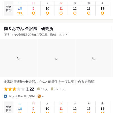
土
日
月
火
水
木
金
空席
8
9
10
11
12
13
14
8
/
情報
肉＆おでん 金沢風土研究所
[石川] 北鉄金沢駅 206m / 居酒屋、海鮮、おでん
金沢駅徒歩5分◆金沢おでんと能登牛を一度に楽しめる居酒屋
3.22
90
5260
人
人
￥5,000～￥5,999
-
土
日
月
火
水
木
金
空席
8
9
10
11
12
13
14
8
/
情報