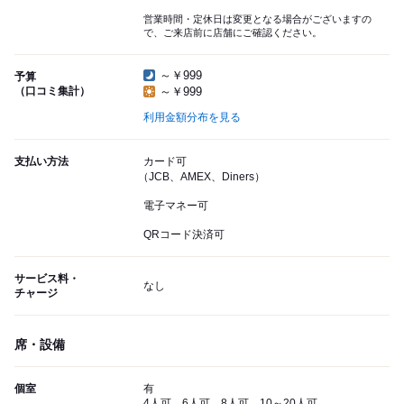
営業時間・定休日は変更となる場合がございますの
で、ご来店前に店舗にご確認ください。
～￥999
予算
（口コミ集計）
～￥999
利用金額分布を見る
支払い方法
カード可
（JCB、AMEX、Diners）
電子マネー可
QRコード決済可
サービス料・
なし
チャージ
席・設備
個室
有
4人可、6人可、8人可、10～20人可