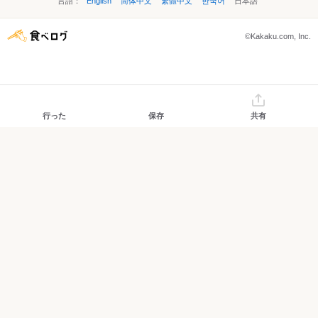
言語：
English
简体中文
繁體中文
한국어
日本語
©Kakaku.com, Inc.
行った
保存
共有