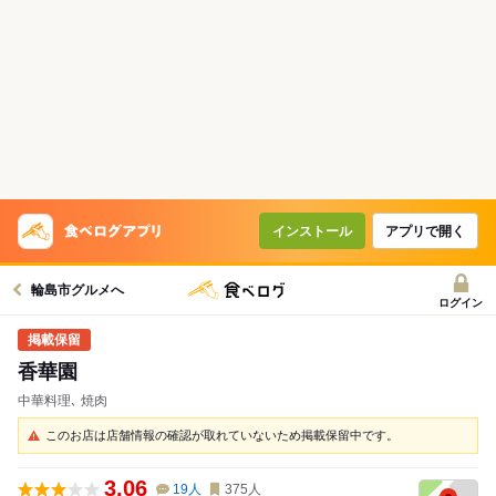
インストール
アプリで開く
輪島市グルメへ
ログイン
香華園
中華料理､ 焼肉
このお店は店舗情報の確認が取れていないため掲載保留中です。
3.06
19
人
375
人