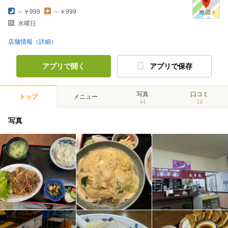
～￥999
～￥999
水曜日
店舗情報（詳細）
アプリで開く
アプリで保存
写真
口コミ
トップ
メニュー
44
19
写真