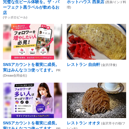
完璧な生ビール体験を。ザ・パ
ホットハウス 西泉店
(西泉/インド料
ーフェクト黒ラベルが飲めるお
理)
店
(サッポロビール)
SNSアカウントを着実に成長。
レストラン 自由軒
(金沢/洋食)
実はみんなココ使ってます。
PR
(Dreaw合同会社)
SNSアカウントを着実に成長。
レストラン オオタ
(金沢市その他/フ
実はみんなココ使ってます。
レンチ)
PR