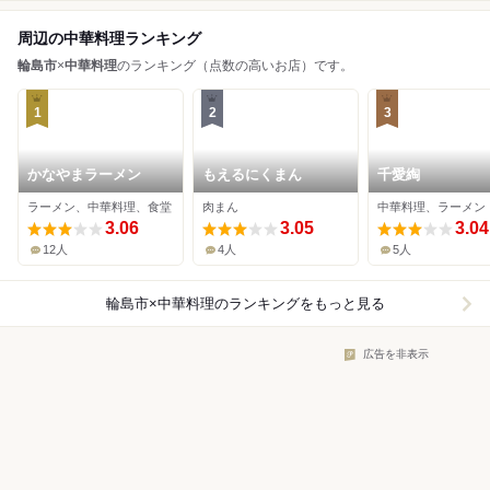
周辺の中華料理ランキング
輪島市
×
中華料理
のランキング（点数の高いお店）です。
1
2
3
かなやまラーメン
もえるにくまん
千愛綯
ラーメン、中華料理、食堂
肉まん
中華料理、ラーメン
3.06
3.05
3.04
12人
4人
5人
輪島市×中華料理
のランキングをもっと見る
広告を非表示