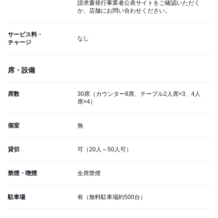
請求書発行事業者公表サイトをご確認いただく
か、店舗にお問い合わせください。
サービス料・
なし
チャージ
席・設備
席数
30席（カウンター8席、テーブル2人席×3、4人
席×4）
個室
無
貸切
可（20人～50人可）
禁煙・喫煙
全席禁煙
駐車場
有（無料駐車場約500台）