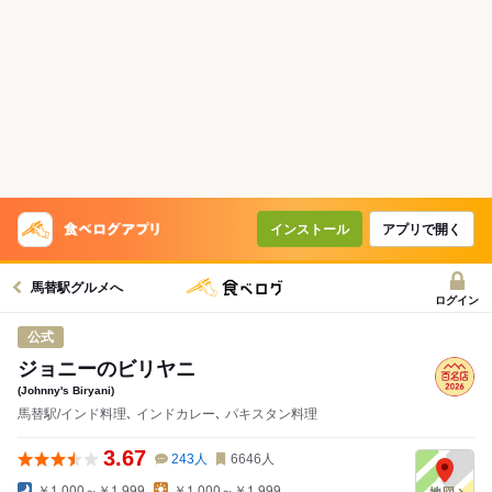
インストール
アプリで開く
馬替駅グルメへ
ログイン
公式
ジョニーのビリヤニ
(Johnny's Biryani)
馬替駅/インド料理､ インドカレー､ パキスタン料理
3.67
243
人
6646
人
￥1,000～￥1,999
￥1,000～￥1,999