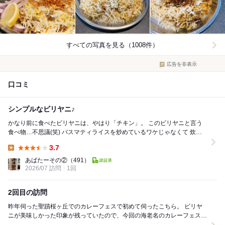
すべての写真を見る（1008件）
広告を非表示
口コミ
シンプルなビリヤニ♪
かなり前に食べたビリヤニは、やはり「チキン」。 このビリヤニと言う
食べ物…不思議(笑) バスマティライスを炒めているワケじゃなくて 炊き
込み？？？ 油を感じないから炒めてな...
3.7
Lunch:
あばたーその②
（491）
2026/07 訪問
1回
2回目の訪問
昨年伺った聖蹟桜ヶ丘でのカレーフェスで初めて伺ったこちら。 ビリヤ
ニが美味しかった印象が残っていたので、今回の海老名のカレーフェスに
おいても伺わせていただきました。 注...