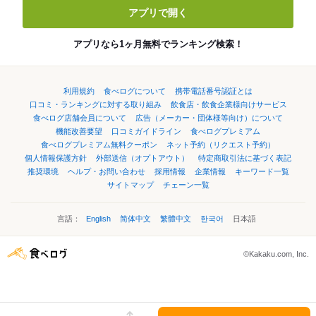
アプリで開く
アプリなら1ヶ月無料でランキング検索！
利用規約
食べログについて
携帯電話番号認証とは
口コミ・ランキングに対する取り組み
飲食店・飲食企業様向けサービス
食べログ店舗会員について
広告（メーカー・団体様等向け）について
機能改善要望
口コミガイドライン
食べログプレミアム
食べログプレミアム無料クーポン
ネット予約（リクエスト予約）
個人情報保護方針
外部送信（オプトアウト）
特定商取引法に基づく表記
推奨環境
ヘルプ・お問い合わせ
採用情報
企業情報
キーワード一覧
サイトマップ
チェーン一覧
言語：
English
简体中文
繁體中文
한국어
日本語
©Kakaku.com, Inc.