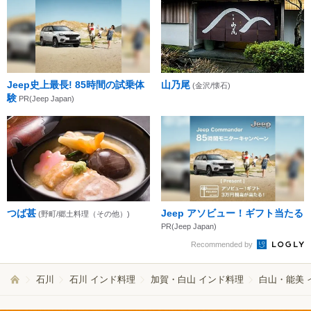
Jeep史上最長! 85時間の試乗体
山乃尾
(金沢/懐石)
験
PR(Jeep Japan)
つば甚
Jeep アソビュー！ギフト当たる
(野町/郷土料理（その他）)
PR(Jeep Japan)
Recommended by
石川
石川 インド料理
加賀・白山 インド料理
白山・能美 