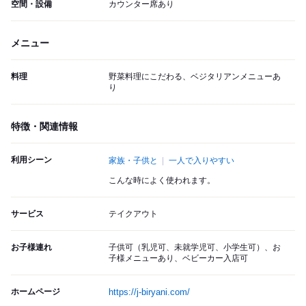
空間・設備
カウンター席あり
メニュー
料理
野菜料理にこだわる、ベジタリアンメニューあ
り
特徴・関連情報
利用シーン
家族・子供と
一人で入りやすい
こんな時によく使われます。
サービス
テイクアウト
お子様連れ
子供可（乳児可、未就学児可、小学生可）、お
子様メニューあり、ベビーカー入店可
ホームページ
https://j-biryani.com/