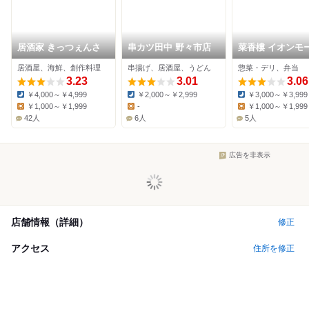
居酒家 きっつぇんさ
串カツ田中 野々市店
菜香樓 イオンモ
白山店
居酒屋、海鮮、創作料理
串揚げ、居酒屋、うどん
惣菜・デリ、弁当
3.23
3.01
3.06
￥4,000～￥4,999
￥2,000～￥2,999
￥3,000～￥3,999
Dinner:
Dinner:
Dinner:
￥1,000～￥1,999
-
￥1,000～￥1,999
Lunch:
Lunch:
Lunch:
42人
6人
5人
広告を非表示
店舗情報（詳細）
修正
アクセス
住所を修正