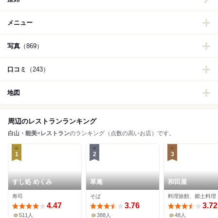
メニュー
写真
（869）
口コミ
（243）
地図
周辺のレストランランキング
白山・能美
×
レストラン
のランキング（点数の高いお店）です。
1
2
3
すし処 めくみ
草庵
和田屋
寿司
そば
料理旅館、郷土料理
4.47
3.76
3.72
511人
388人
48人