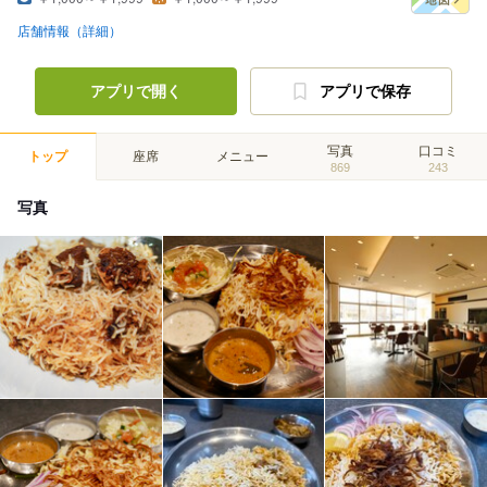
店舗情報（詳細）
アプリで開く
アプリで保存
写真
口コミ
トップ
座席
メニュー
869
243
写真