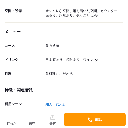
空間・設備
オシャレな空間、落ち着いた空間、カウンター
席あり、座敷あり、掘りごたつあり
メニュー
コース
飲み放題
ドリンク
日本酒あり、焼酎あり、ワインあり
料理
魚料理にこだわる
特徴・関連情報
利用シーン
知人・友人と
こんな時によく使われます。
電話
行った
保存
共有
ロケーション
隠れ家レストラン、一軒家レストラン