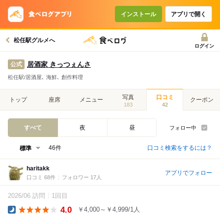
インストール
アプリで開く
松任駅グルメへ
ログイン
居酒家 きっつぇんさ
公式
松任駅/居酒屋､ 海鮮､ 創作料理
写真
口コミ
トップ
座席
メニュー
クーポン
183
42
すべて
夜
昼
フォロー中
口コミ検索をするには？
46件
haritakk
アプリでフォロー
口コミ 68件
フォロワー 17人
2026/06 訪問
1回目
4.0
￥4,000～￥4,999/1人
Dinner