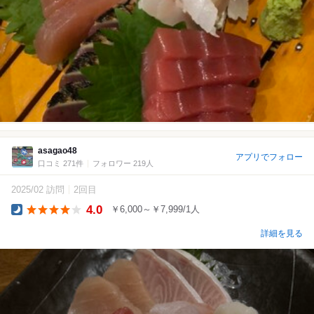
asagao48
アプリでフォロー
口コミ 271件
フォロワー 219人
2025/02 訪問
2回目
4.0
￥6,000～￥7,999/1人
Dinner
詳細を見る