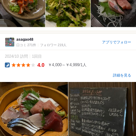
asagao48
アプリでフォロー
口コミ 271件
フォロワー 219人
2024/10 訪問
1回目
4.0
￥4,000～￥4,999/1人
Dinner
詳細を見る