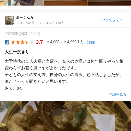
まーくんろ
アプリでフォロー
口コミ 634件
フォロワー 119人
2023/05 訪問
1回目
3.7
￥4,000～￥4,999/1人
詳細
Dinner
人生一度きり
大学時代の友人夫婦と当店へ。友人の奥様とは何年振りやろ？相
変わらずお若く肌ツヤがよかったです。
子どもの人生の支え方、自分の人生の選択、色々話しましたが、
またじっくり聞きたいと思います。
さて、お...
詳細を見る