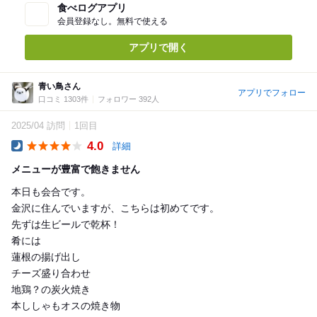
食べログアプリ
会員登録なし。無料で使える
アプリで開く
青い鳥さん
アプリでフォロー
口コミ 1303件
フォロワー 392人
2025/04 訪問
1回目
4.0
詳細
Dinner
メニューが豊富で飽きません
本日も会合です。
金沢に住んでいますが、こちらは初めてです。
先ずは生ビールで乾杯！
肴には
蓮根の揚げ出し
チーズ盛り合わせ
地鶏？の炭火焼き
本ししゃもオスの焼き物