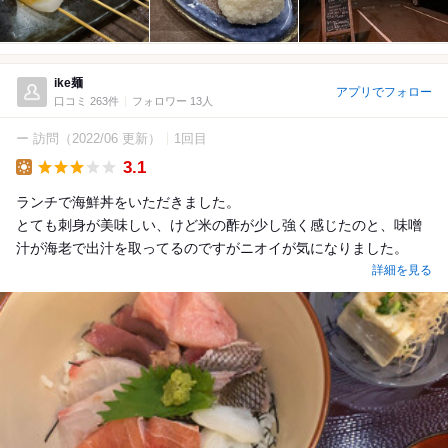
ike麺
アプリでフォロー
口コミ 263件
フォロワー 13人
ー 訪問
（2022/06 更新）
1回目
3.1
Lunch
ランチで海鮮丼をいただきました。
とても刺身が美味しい、けど米の酢が少し強く感じたのと、味噌
汁が海老で出汁を取ってるのですがニオイが気になりました。
詳細を見る