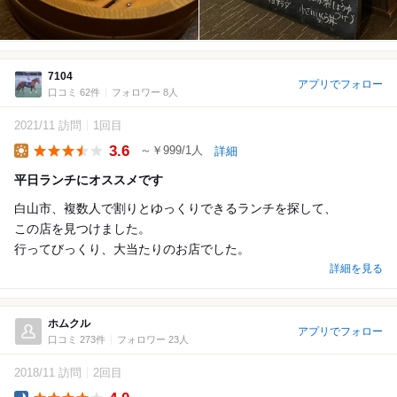
7104
アプリでフォロー
口コミ 62件
フォロワー 8人
2021/11 訪問
1回目
3.6
～￥999/1人
詳細
Lunch
平日ランチにオススメです
白山市、複数人で割りとゆっくりできるランチを探して、
この店を見つけました。
行ってびっくり、大当たりのお店でした。
詳細を見る
ホムクル
アプリでフォロー
口コミ 273件
フォロワー 23人
2018/11 訪問
2回目