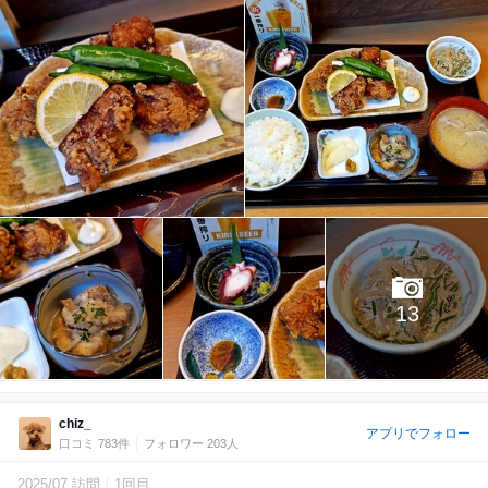
13
chiz_
アプリでフォロー
口コミ 783件
フォロワー 203人
2025/07 訪問
1回目