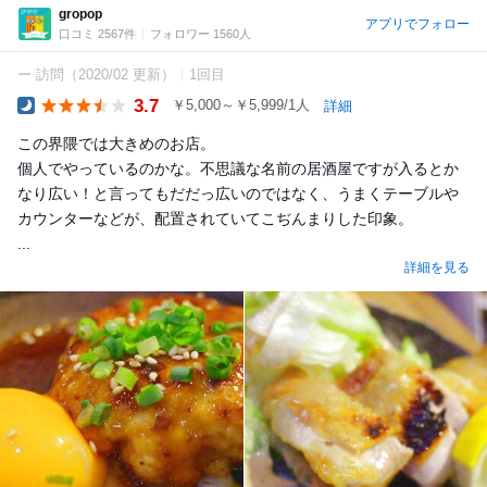
gropop
アプリでフォロー
口コミ 2567件
フォロワー 1560人
ー 訪問
（2020/02 更新）
1回目
3.7
￥5,000～￥5,999/1人
詳細
Dinner
この界隈では大きめのお店。
個人でやっているのかな。不思議な名前の居酒屋ですが入るとか
なり広い！と言ってもだだっ広いのではなく、うまくテーブルや
カウンターなどが、配置されていてこぢんまりした印象。
...
詳細を見る