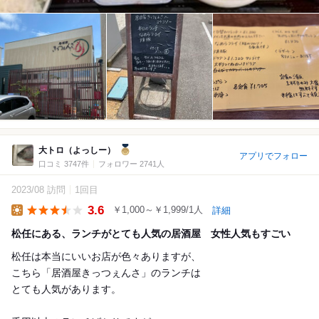
大トロ（よっしー）
アプリでフォロー
口コミ 3747件
フォロワー 2741人
2023/08 訪問
1回目
3.6
￥1,000～￥1,999/1人
詳細
Lunch
松任にある、ランチがとても人気の居酒屋 女性人気もすごい
松任は本当にいいお店が色々ありますが、
こちら「居酒屋きっつぇんさ」のランチは
とても人気があります。