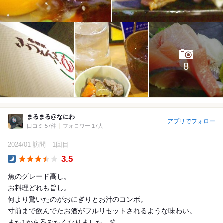
8
まるまる@なにわ
アプリでフォロー
口コミ 57件
フォロワー 17人
2024/01 訪問
1回目
3.5
Dinner
魚のグレード高し。
お料理どれも旨し。
何より驚いたのがおにぎりとお汁のコンボ。
寸前まで飲んでたお酒がフルリセットされるような味わい。
また1から呑みたくなりました。笑