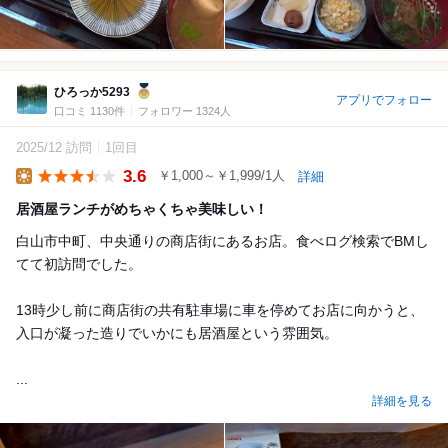
ひろっか5293
アプリでフォロー
口コミ 1130件
フォロワー 1324人
2025/12 訪問
1回目
3.6
￥1,000～￥1,999/1人
詳細
Lunch
居酒屋ランチがめちゃくちゃ美味しい！
白山市中町、中央通りの商店街にあるお店。食べログ検索でBMし
てて初訪問でした。
13時少し前に商店街の共有駐車場に車を停めてお店に向かうと、
入口が凝った造りでいかにも居酒屋という雰囲気。
...
詳細を見る