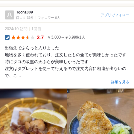
Tgon1009
アプリでフォロー
口コミ 31件
フォロワー 6人
2024/10 訪問
1回目
3.7
￥3,000～￥3,999/1人
Dinner
出張先でふらっと入りました
地物を多く使われており、注文したもの全てが美味しかったです
特にタコの吸盤の天ぷらが美味しかったです
注文はタブレットを使って行えるので注文内容に相違が出ないの
で、こ...
詳細を見る