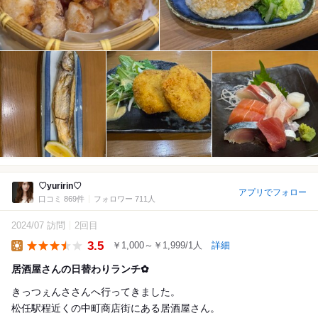
♡yuririn♡
アプリでフォロー
口コミ 869件
フォロワー 711人
2024/07 訪問
2回目
3.5
￥1,000～￥1,999/1人
詳細
Lunch
居酒屋さんの日替わりランチ✿
きっつぇんささんへ行ってきました。
松任駅程近くの中町商店街にある居酒屋さん。