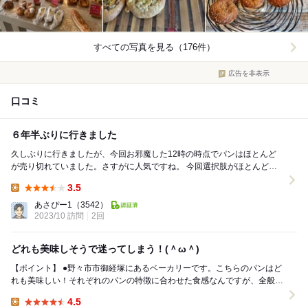
すべての写真を見る（176件）
広告を非表示
口コミ
６年半ぶりに行きました
久しぶりに行きましたが、今回お邪魔した12時の時点でパンはほとんど
が売り切れていました。さすがに人気ですね。 今回選択肢がほとんどな
かった中で買い求めたのは、「マスタードウイ...
3.5
Lunch:
あさぴー1
（3542）
2023/10 訪問
2回
どれも美味しそうで迷ってしまう！(＾ω＾)
【ポイント】 ●野々市市御経塚にあるベーカリーです。こちらのパンはど
れも美味しい！それぞれのパンの特徴に合わせた食感なんですが、全般的
にもちっとした食感がたまりません♪ ●「当...
4.5