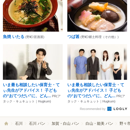
魚焼 いたる
つば甚
(野町/居酒屋)
(野町/郷土料理（その他）)
いま最も相談したい保育士・て
いま最も相談したい保育士・て
ぃ先生がアドバイス！ 子ども
ぃ先生がアドバイス！ 子ども
の“おてつだい”に、どん...
の“おてつだい”に、どん...
PR(ア
PR(ア
タック・キュキュット｜Hugkum)
タック・キュキュット｜Hugkum)
Recommended by
石川
石川 パン
加賀・白山 パン
白山・能美 パン
野々