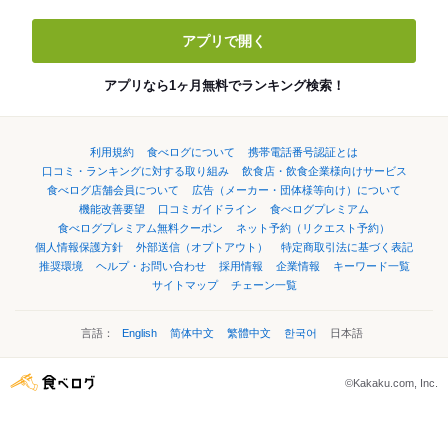
アプリで開く
アプリなら1ヶ月無料でランキング検索！
利用規約
食べログについて
携帯電話番号認証とは
口コミ・ランキングに対する取り組み
飲食店・飲食企業様向けサービス
食べログ店舗会員について
広告（メーカー・団体様等向け）について
機能改善要望
口コミガイドライン
食べログプレミアム
食べログプレミアム無料クーポン
ネット予約（リクエスト予約）
個人情報保護方針
外部送信（オプトアウト）
特定商取引法に基づく表記
推奨環境
ヘルプ・お問い合わせ
採用情報
企業情報
キーワード一覧
サイトマップ
チェーン一覧
言語：
English
简体中文
繁體中文
한국어
日本語
©Kakaku.com, Inc.