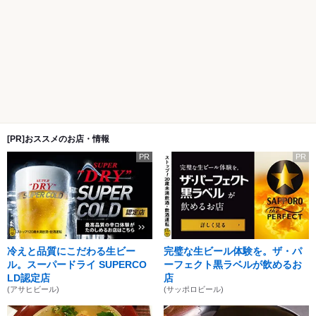
[PR]おススメのお店・情報
PR
PR
冷えと品質にこだわる生ビー
完璧な生ビール体験を。ザ・パ
ル。スーパードライ SUPERCO
ーフェクト黒ラベルが飲めるお
LD認定店
店
(アサヒビール)
(サッポロビール)