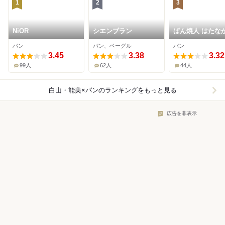
1
2
3
NiOR
シエンブラン
ぱん焼人 はたな
みきお
パン
パン、ベーグル
パン
3.45
3.38
3.32
99人
62人
44人
白山・能美×パン
のランキングをもっと見る
広告を非表示