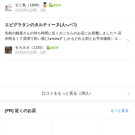
Lunch:
ゼミ鳥
（1949）
2023/03 訪問
3回
エビグラタンのタルティーヌ(人•ᴗ•♡)
先程の鰻屋さんの待ち時間に近くのこちらのお店にお邪魔しました〜 店
内明るくて清潔で良い感じ(๑•ω•๑)/" しかもどれも割とお手頃価格✨️ エビ
グラタン...
モカネネ
（1155）
2026/03 訪問
1回
口コミをもっと見る（28人）
[PR] 近くのお店
もっと見る