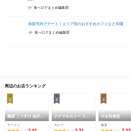
食べログまとめ編集部
加賀市内でデート！エリア別のおすすめカフェなど30選
食べログまとめ編集部
周辺のお店ランキング
1
2
3
麺屋 こうすけ 金沢新
ナナマルカリー スパ
やま田食堂
保本店
イスカレー専門店
ラーメン
カレー
食堂
3.41
3.31
3.23