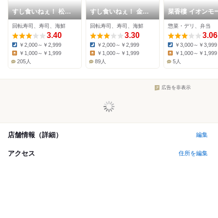
すし食いねぇ！ 松任
すし食いねぇ！ 金沢
菜香樓 イオンモ
本店
寺地店
白山店
回転寿司、寿司、海鮮
回転寿司、寿司、海鮮
惣菜・デリ、弁当
3.40
3.30
3.06
￥2,000～￥2,999
￥2,000～￥2,999
￥3,000～￥3,999
Dinner:
Dinner:
Dinner:
￥1,000～￥1,999
￥1,000～￥1,999
￥1,000～￥1,999
Lunch:
Lunch:
Lunch:
205人
89人
5人
広告を非表示
店舗情報（詳細）
編集
アクセス
住所を編集