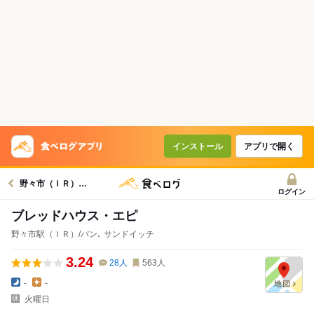
インストール
アプリで開く
野々市（ＩＲ）駅グルメへ
ログイン
ブレッドハウス・エピ
野々市駅（ＩＲ）/パン､ サンドイッチ
3.24
28
人
563
人
-
-
火曜日