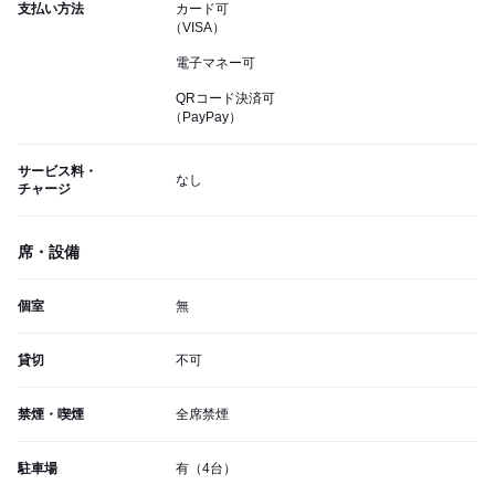
支払い方法
カード可
（VISA）
電子マネー可
QRコード決済可
（PayPay）
サービス料・
なし
チャージ
席・設備
個室
無
貸切
不可
禁煙・喫煙
全席禁煙
駐車場
有（4台）