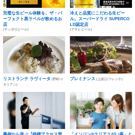
完璧な生ビール体験を。ザ・パ
冷えと品質にこだわる生ビー
ーフェクト黒ラベルが飲めるお
ル。スーパードライ SUPERCO
店
LD認定店
(サッポロビール)
(アサヒビール)
リストランテ ラヴィータ
プレミナンス
(野町/イ
(上諸江/フレンチ)
タリアン)
事例から学ぶ『特権アクセス管
「イソジン®クリアうがい薬」と