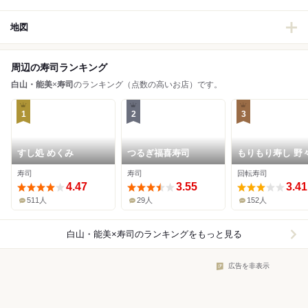
地図
周辺の寿司ランキング
白山・能美
×
寿司
のランキング（点数の高いお店）です。
1
2
3
すし処 めくみ
つるぎ福喜寿司
もりもり寿し 野
本店
寿司
寿司
回転寿司
4.47
3.55
3.41
511人
29人
152人
白山・能美×寿司
のランキングをもっと見る
広告を非表示