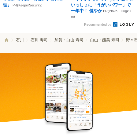
理』
いっしょに「うがいパワー」で
PR(KeeperSecurity)
一年中！ 健やか
PR(iNova｜Hugku
m)
Recommended by
石川
石川 寿司
加賀・白山 寿司
白山・能美 寿司
野々