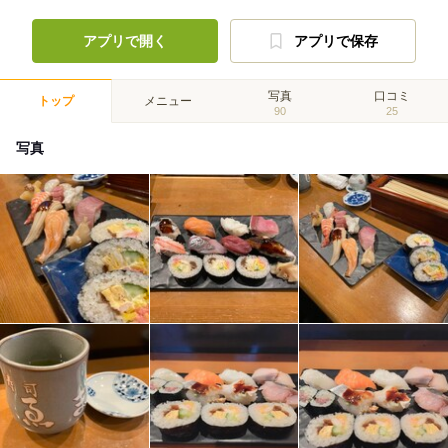
アプリで開く
アプリで保存
写真
口コミ
トップ
メニュー
90
25
写真