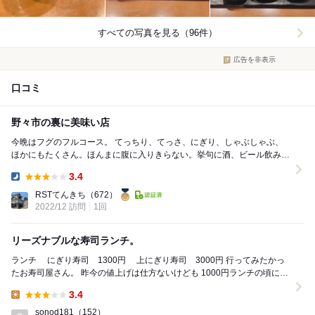
すべての写真を見る（96件）
広告を非表示
口コミ
野々市の裏に美味い店
今晩はフグのフルコース。 てっちり、てっさ、にぎり、しゃぶしゃぶ、
ほかにもたくさん。ほんまに腹に入りきらない。挙句に酒、ビール飲みま
くり、喋りまくり。たまにはこんなメシ会もいいで...
3.4
Dinner:
RSTてんきち
（672）
2022/12 訪問
1回
リーズナブルな寿司ランチ。
ランチ にぎり寿司 1300円 上にぎり寿司 3000円 行ってみたかっ
たお寿司屋さん。 昨今の値上げは仕方ないけども 1000円ランチの頃に行
きたかったなあ。 ...
3.4
Lunch:
sonod181
（152）