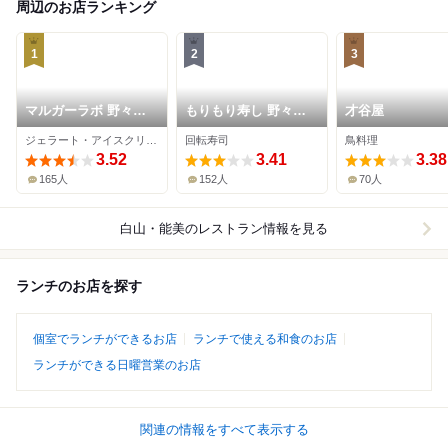
周辺のお店ランキング
1
2
3
マルガーラボ 野々市
もりもり寿し 野々市
才谷屋
店
本店
ジェラート・アイスクリーム
回転寿司
鳥料理
3.52
3.41
3.38
165人
152人
70人
白山・能美
のレストラン情報を見る
ランチのお店を探す
個室でランチができるお店
ランチで使える和食のお店
ランチができる日曜営業のお店
関連の情報をすべて表示する