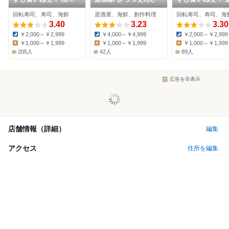
本店
寺地店
回転寿司、寿司、海鮮
居酒屋、海鮮、創作料理
回転寿司、寿司、海
3.40
3.23
3.30
￥2,000～￥2,999
￥4,000～￥4,999
￥2,000～￥2,999
Dinner:
Dinner:
Dinner:
￥1,000～￥1,999
￥1,000～￥1,999
￥1,000～￥1,999
Lunch:
Lunch:
Lunch:
205人
42人
89人
広告を非表示
店舗情報（詳細）
編集
アクセス
住所を編集