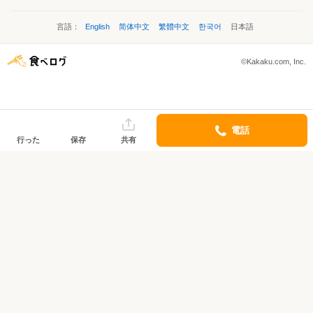
言語：
English
简体中文
繁體中文
한국어
日本語
©Kakaku.com, Inc.
電話
行った
保存
共有