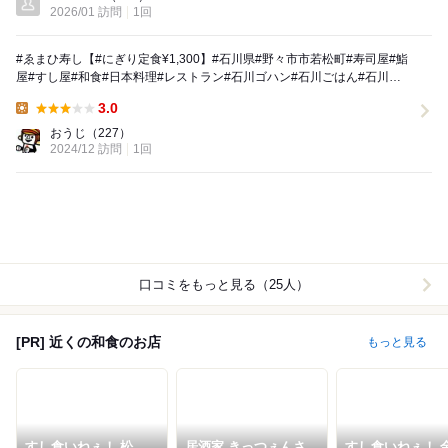
2026/01 訪問
1回
#ゑまひ寿し【#にぎり定食¥1,300】#石川県#野々市市若松町#寿司屋#鮨
屋#すし屋#和食#日本料理#レストラン#石川ゴハン#石川ごはん#石川ラ
ンチ#ランチ#石川グルメ#石川グル...
3.0
Lunch:
おうじ
（227）
2024/12 訪問
1回
口コミをもっと見る（25人）
[PR] 近くの和食のお店
もっと見る
すし食いねぇ！ 松任
居酒家 きっつぇんさ
すし食いねぇ！ 