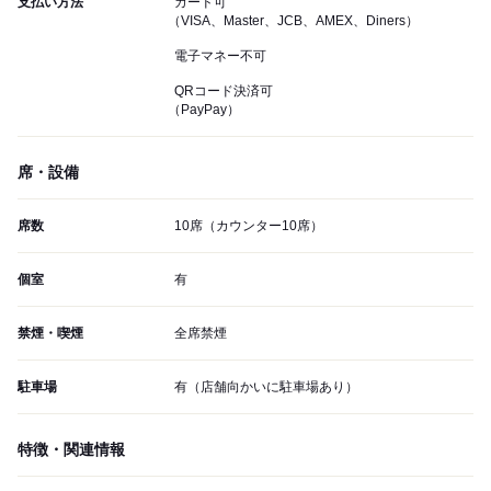
支払い方法
カード可
（VISA、Master、JCB、AMEX、Diners）
電子マネー不可
QRコード決済可
（PayPay）
席・設備
席数
10席（カウンター10席）
個室
有
禁煙・喫煙
全席禁煙
駐車場
有（店舗向かいに駐車場あり）
特徴・関連情報