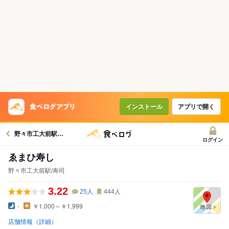
インストール
アプリで開く
野々市工大前駅グルメへ
ログイン
ゑまひ寿し
野々市工大前駅/寿司
3.22
25
人
444
人
-
￥1,000～￥1,999
店舗情報（詳細）